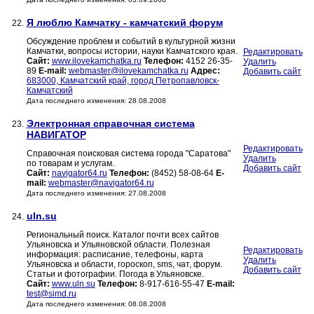
Я люблю Камчатку - камчатский форум
22.
Обсуждение проблем и событий в культурной жизни
Камчатки, вопросы истории, науки Камчатского края.
Редактировать
Сайт:
www.ilovekamchatka.ru
Телефон:
4152 26-35-
Удалить
89
E-mail:
webmaster@ilovekamchatka.ru
Адрес:
Добавить сайт
683000, Камчатский край, город Петропавловск-
Камчатский
Дата последнего изменения: 28.08.2008
Электронная справочная система
23.
НАВИГАТОР
Редактировать
Справочная поисковая система города "Саратова"
Удалить
по товарам и услугам.
Добавить сайт
Сайт:
navigator64.ru
Телефон:
(8452) 58-08-64
E-
mail:
webmaster@navigator64.ru
Дата последнего изменения: 27.08.2008
uln.su
24.
Региональный поиск. Каталог почти всех сайтов
Ульяновска и Ульяновской области. Полезная
Редактировать
информация: расписание, телефоны, карта
Удалить
Ульяновска и области, гороскоп, sms, чат, форум.
Добавить сайт
Статьи и фотографии. Погода в Ульяновске.
Сайт:
www.uln.su
Телефон:
8-917-616-55-47
E-mail:
test@simd.ru
Дата последнего изменения: 08.08.2008