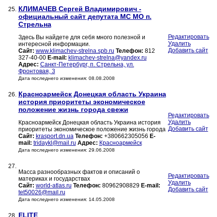
КЛИМАЧЕВ Сергей Владимирович -
25.
официальный сайт депутата МС МО п.
Стрельна
Редактировать
Здесь Вы найдете для себя много полезной и
Удалить
интересной информации.
Добавить сайт
Сайт:
www.klimachev-strelna.spb.ru
Телефон:
812
327-40-00
E-mail:
klimachev-strelna@yandex.ru
Адрес:
Санкт-Петербург, п. Стрельна, ул.
Фронтовая, 3
Дата последнего изменения: 08.08.2008
Красноармейск Донецкая область Украина
26.
история приоритеты экономическое
положение жизнь города свежи
Редактировать
Удалить
Красноармейск Донецкая область Украина история
Добавить сайт
приоритеты экономическое положение жизнь города
Сайт:
krasport.dn.ua
Телефон:
+380662305056
E-
mail:
tridaykl@mail.ru
Адрес:
Красноармейск
Дата последнего изменения: 29.06.2008
27.
Масса разнообразных фактов и описаний о
Редактировать
материках и государствах
Удалить
Сайт:
world-atlas.ru
Телефон:
80962908829
E-mail:
Добавить сайт
tet50026@mail.ru
Дата последнего изменения: 14.05.2008
ELITE
28.