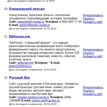
Дата последнего изменения: 11.12.2010
Клинцовский портал
10.
город Клинцы, Брянская область. поселение
Редактировать
основанное старообрядцами. история, география.
Удалить
Сайт:
www.klintsy-portal.ru
Телефон:
8-906-045-77-30
Добавить сайт
E-mail:
admin@klintsy-portal.ru
Дата последнего изменения: 11.05.2010
Sibforum.org
11.
"SibForum - Сибирский форум" - это единая
разнотематическая конференция всего Сибирского
федерального округа. На проекте представлены
Редактировать
большинство городов сибирского округа. Более 220
Удалить
форумов различной тематики: новости, события,
Добавить сайт
политика, культу
Сайт:
sibforum.org
Телефон:
*
E-mail:
bbb2010@ngs.ru
Дата последнего изменения: 15.02.2010
Русский Дух
12.
Сайт о русской экзотике и Русском духе. Элементы
русской культуры: русская баня, хоккей, русская
Редактировать
водка, матрешка, красная икра, автомат
Удалить
Калашникова и сам Русский Дух.
Добавить сайт
Сайт:
russian-exotica.narod.ru
Телефон:
(068)
1296989
E-mail:
mayor-ua@yandex.ru
Дата последнего изменения: 26.01.2010