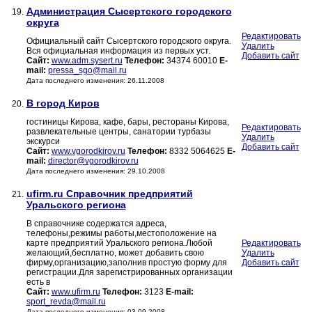
Администрация Сысертского городского
19.
округа
Редактировать
Официальный сайт Сысертского городского округа.
Удалить
Вся официальная информация из первых уст.
Добавить сайт
Сайт:
www.adm.sysert.ru
Телефон:
34374 60010
E-
mail:
pressa_sgo@mail.ru
Дата последнего изменения: 26.11.2008
В город Киров
20.
гостиницы Кирова, кафе, бары, рестораны Кирова,
Редактировать
развлекательные центры, санатории турбазы
Удалить
экскурси
Добавить сайт
Сайт:
www.vgorodkirov.ru
Телефон:
8332 5064625
E-
mail:
director@vgorodkirov.ru
Дата последнего изменения: 29.10.2008
ufirm.ru Справочник предприятий
21.
Уральского региона
В справочнике содержатся адреса,
телефоны,режимы работы,местоположение на
карте предприятий Уральского региона.Любой
Редактировать
желающий,бесплатно, может добавить свою
Удалить
фирму,организацию,заполнив простую форму для
Добавить сайт
регистрации.Для зарегистрированных организации
есть в
Сайт:
www.ufirm.ru
Телефон:
3123
E-mail:
sport_revda@mail.ru
Дата последнего изменения: 03.09.2008