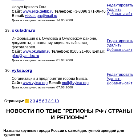
Редактировать
Форум Кривого Рога.
Удалить
Сайт:
www.elite.getbb.ru
Телефон:
+3-8096 371-06-40
Добавить сайт
E-mail:
viskas-pro@mail.ru
Дата последнего изменения: 14.05.2008
okuladm.ru
29.
Информация о г. Окуловка и Окуловском районе,
Редактировать
документы, справка, муниципальный заказ,
Удалить
фотогалерея.
Добавить сайт
Сайт:
www.okuladm.ru
Телефон:
8165 21-466
E-mail:
pfox@yandex.ru
Дата последнего изменения: 01.04.2008
vyksa.org
30.
Редактировать
Организации и предприятия города Выкса.
Удалить
Сайт:
www.vyksa.org
E-mail:
mail@vyksa.org
Добавить сайт
Дата последнего изменения: 07.03.2008
Страницы:
1
2
3
4
5
6
7
8
9
10
НОВОСТИ ПО ТЕМЕ "РЕГИОНЫ РФ / СТРАНЫ
И РЕГИОНЫ"
Названы крупные города России с самой доступной арендой для
туристов