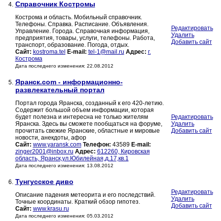
Справочник Костромы
4.
Кострома и область. Мобильный справочник.
Телефоны. Справка. Расписание. Объявления.
Редактировать
Управление. Города. Справочная информация,
Удалить
предприятия, товары, услуги, телефоны. Работа,
Добавить сайт
транспорт, образование. Погода, отдых.
Сайт:
kostroma.tel
E-mail:
tel-1@mail.ru
Адрес:
г.
Кострома
Дата последнего изменения: 22.08.2012
Яранск.com - информационно-
5.
развлекательный портал
Портал города Яранска, созданный к его 420-летию.
Содержит большой объем информации, которая
будет полезна и интересна не только жителям
Редактировать
Яранска. Здесь вы сможете пообщаться на форуме,
Удалить
прочитать свежие Яранские, областные и мировые
Добавить сайт
новости, анекдоты, афор
Сайт:
www.yaransk.com
Телефон:
43589
E-mail:
zinger2001@inbox.ru
Адрес:
612260, Кировская
область, Яранск,ул.Юбилейная,д.17,кв.1
Дата последнего изменения: 13.08.2012
Тунгусское диво
6.
Редактировать
Описание падения метеорита и его последствий.
Удалить
Точные координаты. Краткий обзор гипотез.
Добавить сайт
Сайт:
www.krasu.ru
Дата последнего изменения: 05.03.2012