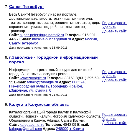
Санкт-Петербург
7.
Весь Санкт-Петербург у нас на портале.
Достопримечательности, гостиницы, мини-отели,
театры, концертные залы, религия, кинотеатры, цирк,
Редактировать
справочник туриста, подробная схема метро,
Удалить
транспорт.
Добавить сайт
Сайт:
super-petersburg.narod2.ru
Телефон:
916 991-
44-97
E-mail:
moskva-put.net@mail.ru
Адрес:
Россия,
Санкт-Петербург
Дата последнего изменения: 13.09.2011
г.Заволжье - городской информационный
8.
портал
Информационно-рекламный ресурс для жителей
Редактировать
города Заволжье и соседних регионов.
Удалить
Сайт:
www.zavolgie.ru
Телефон:
83161 8(831) 295-59-
Добавить сайт
55
E-mail:
admin@zavolgie.ru
Адрес:
606524,
Нижегородская область, Городецкий район,
г.Заволжье, ул.Грунина, 6
Дата последнего изменения: 21.01.2011
Калуга и Калужская область
9.
Каталог организаций города Калуги и Калужской
Редактировать
области. Новости Калуги. История Калужской области.
Удалить
Объявления в Калуге. Афиша. Сайты Калуги.
Добавить сайт
Сайт:
kalugacenter.ru
Телефон:
4842 09
E-mail:
kalugac@gmail.com
Адрес:
248000, г. Калуга