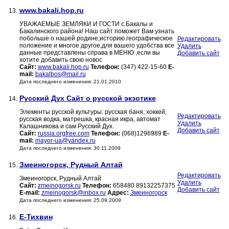
www.bakali.hop.ru
13.
УВАЖАЕМЫЕ ЗЕМЛЯКИ И ГОСТИ с.Бакалы и
Бакалинского района! Наш сайт поможет Вам узнать
побольше о нашей родине,историю.географическое
Редактировать
положение и многое другое,для вашего удобства все
Удалить
данные представлены справа в МЕНЮ ,если вы
Добавить сайт
хотите добавить свою новос
Сайт:
www.bakali.hop.ru
Телефон:
(347) 422-15-60
E-
mail:
bakalbos@mail.ru
Дата последнего изменения: 21.01.2010
Русский Дух Сайт о русской экзотике
14.
Элементы русской культуры: русская баня, хоккей,
Редактировать
русская водка, матрешка, красная икра, автомат
Удалить
Калашникова и сам Русский Дух.
Добавить сайт
Сайт:
russia.orgfree.com
Телефон:
(068)1296989
E-
mail:
mayor-ua@yandex.ru
Дата последнего изменения: 30.11.2009
Змеиногорск, Рудный Алтай
15.
Редактировать
Змеиногорск, Рудный Алтай
Удалить
Сайт:
zmeinogorsk.ru
Телефон:
658480 89132257375
Добавить сайт
E-mail:
zmeinogorsk@inbox.ru
Адрес:
Змеиногорск
Дата последнего изменения: 25.09.2009
Е-Тихвин
16.