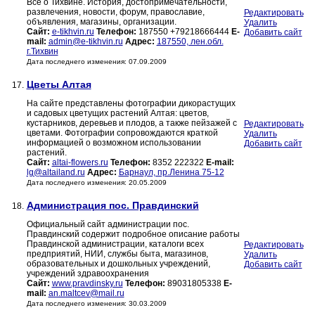
Всё о Тихвине. История, достопримечательности,
развлечения, новости, форум, православие,
Редактировать
объявления, магазины, организации.
Удалить
Сайт:
e-tikhvin.ru
Телефон:
187550 +79218666444
E-
Добавить сайт
mail:
admin@e-tikhvin.ru
Адрес:
187550, лен.обл.
г.Тихвин
Дата последнего изменения: 07.09.2009
Цветы Алтая
17.
На сайте представлены фотографии дикорастущих
и садовых цветущих растений Алтая: цветов,
кустарников, деревьев и плодов, а также пейзажей с
Редактировать
цветами. Фотографии сопровождаются краткой
Удалить
информацией о возможном использовании
Добавить сайт
растений.
Сайт:
altai-flowers.ru
Телефон:
8352 222322
E-mail:
lg@altailand.ru
Адрес:
Барнаул, пр.Ленина 75-12
Дата последнего изменения: 20.05.2009
Администрация пос. Правдинский
18.
Официальный сайт администрации пос.
Правдинский содержит подробное описание работы
Правдинской администрации, каталоги всех
Редактировать
предприятий, НИИ, службы быта, магазинов,
Удалить
образовательных и дошкольных учреждений,
Добавить сайт
учреждений здравоохранения
Сайт:
www.pravdinsky.ru
Телефон:
89031805338
E-
mail:
an.maltcev@mail.ru
Дата последнего изменения: 30.03.2009