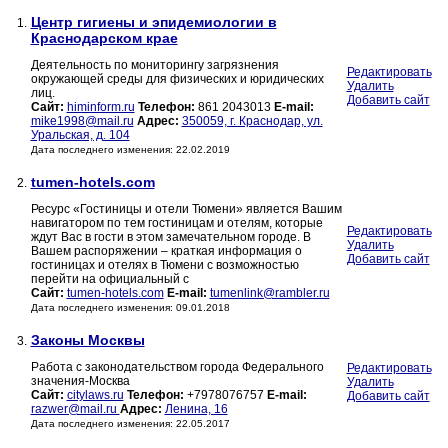
Центр гигиены и эпидемиологии в
1.
Краснодарском крае
Деятельность по мониторингу загрязнения
Редактировать
окружающей среды для физических и юридических
Удалить
лиц.
Добавить сайт
Сайт:
himinform.ru
Телефон:
861 2043013
E-mail:
mike1998@mail.ru
Адрес:
350059, г. Краснодар, ул.
Уральская, д. 104
Дата последнего изменения: 22.02.2019
tumen-hotels.com
2.
Ресурс «Гостиницы и отели Тюмени» является Вашим
навигатором по тем гостиницам и отелям, которые
Редактировать
ждут Вас в гости в этом замечательном городе. В
Удалить
Вашем распоряжении – краткая информация о
Добавить сайт
гостиницах и отелях в Тюмени с возможностью
перейти на официальный с
Сайт:
tumen-hotels.com
E-mail:
tumenlink@rambler.ru
Дата последнего изменения: 09.01.2018
Законы Москвы
3.
Работа с законодательством города Федерального
Редактировать
значения-Москва
Удалить
Сайт:
citylaws.ru
Телефон:
+7978076757
E-mail:
Добавить сайт
razwer@mail.ru
Адрес:
Ленина, 16
Дата последнего изменения: 22.05.2017