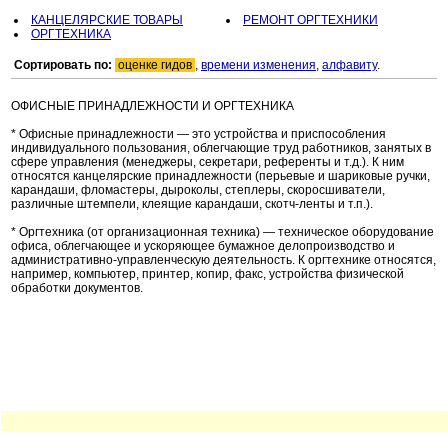
КАНЦЕЛЯРСКИЕ ТОВАРЫ
РЕМОНТ ОРГТЕХНИКИ
ОРГТЕХНИКА
Сортировать по:
оценке гидов
,
времени изменения
,
алфавиту
.
ОФИСНЫЕ ПРИНАДЛЕЖНОСТИ И ОРГТЕХНИКА
* Офисные принадлежности — это устройства и приспособления
индивидуального пользования, облегчающие труд работников, занятых в
сфере управления (менеджеры, секретари, референты и т.д.). К ним
относятся канцелярские принадлежности (перьевые и шариковые ручки,
карандаши, фломастеры, дыроколы, степлеры, скоросшиватели,
различные штемпели, клеящие карандаши, скотч-ленты и т.п.).
* Оргтехника (от организационная техника) — техническое оборудование
офиса, облегчающее и ускоряющее бумажное делопроизводство и
административно-управленческую деятельность. К оргтехнике относятся,
например, компьютер, принтер, копир, факс, устройства физической
обработки документов.