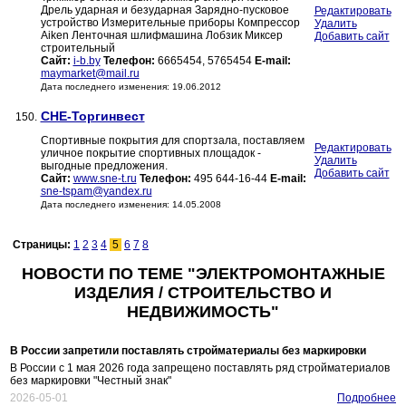
Дрель ударная и безударная Зарядно-пусковое
Редактировать
устройство Измерительные приборы Компрессор
Удалить
Aiken Ленточная шлифмашина Лобзик Миксер
Добавить сайт
строительный
Сайт:
i-b.by
Телефон:
6665454, 5765454
E-mail:
maymarket@mail.ru
Дата последнего изменения: 19.06.2012
СНЕ-Торгинвест
150.
Спортивные покрытия для спортзала, поставляем
Редактировать
уличное покрытие спортивных площадок -
Удалить
выгодные предложения.
Добавить сайт
Сайт:
www.sne-t.ru
Телефон:
495 644-16-44
E-mail:
sne-tspam@yandex.ru
Дата последнего изменения: 14.05.2008
Страницы:
1
2
3
4
5
6
7
8
НОВОСТИ ПО ТЕМЕ "ЭЛЕКТРОМОНТАЖНЫЕ
ИЗДЕЛИЯ / СТРОИТЕЛЬСТВО И
НЕДВИЖИМОСТЬ"
В России запретили поставлять стройматериалы без маркировки
В России с 1 мая 2026 года запрещено поставлять ряд стройматериалов
без маркировки "Честный знак"
2026-05-01
Подробнее