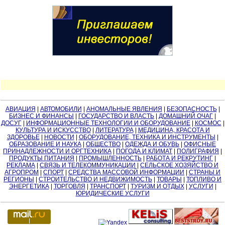
АВИАЦИЯ
|
АВТОМОБИЛИ
|
АНОМАЛЬНЫЕ ЯВЛЕНИЯ
|
БЕЗОПАСНОСТЬ
|
БИЗНЕС И ФИНАНСЫ
|
ГОСУДАРСТВО И ВЛАСТЬ
|
ДОМАШНИЙ ОЧАГ
|
ДОСУГ
|
ИНФОРМАЦИОННЫЕ ТЕХНОЛОГИИ И ОБОРУДОВАНИЕ
|
КОСМОС
|
КУЛЬТУРА И ИСКУССТВО
|
ЛИТЕРАТУРА
|
МЕДИЦИНА, КРАСОТА И
ЗДОРОВЬЕ
|
НОВОСТИ
|
ОБОРУДОВАНИЕ, ТЕХНИКА И ИНСТРУМЕНТЫ
|
ОБРАЗОВАНИЕ И НАУКА
|
ОБЩЕСТВО
|
ОДЕЖДА И ОБУВЬ
|
ОФИСНЫЕ
ПРИНАДЛЕЖНОСТИ И ОРГТЕХНИКА
|
ПОГОДА И КЛИМАТ
|
ПОЛИГРАФИЯ
|
ПРОДУКТЫ ПИТАНИЯ
|
ПРОМЫШЛЕННОСТЬ
|
РАБОТА И РЕКРУТИНГ
|
РЕКЛАМА
|
СВЯЗЬ И ТЕЛЕКОММУНИКАЦИИ
|
СЕЛЬСКОЕ ХОЗЯЙСТВО И
АГРОПРОМ
|
СПОРТ
|
СРЕДСТВА МАССОВОЙ ИНФОРМАЦИИ
|
СТРАНЫ И
РЕГИОНЫ
|
СТРОИТЕЛЬСТВО И НЕДВИЖИМОСТЬ
|
ТОВАРЫ
|
ТОПЛИВО И
ЭНЕРГЕТИКА
|
ТОРГОВЛЯ
|
ТРАНСПОРТ
|
ТУРИЗМ И ОТДЫХ
|
УСЛУГИ
|
ЮРИДИЧЕСКИЕ УСЛУГИ