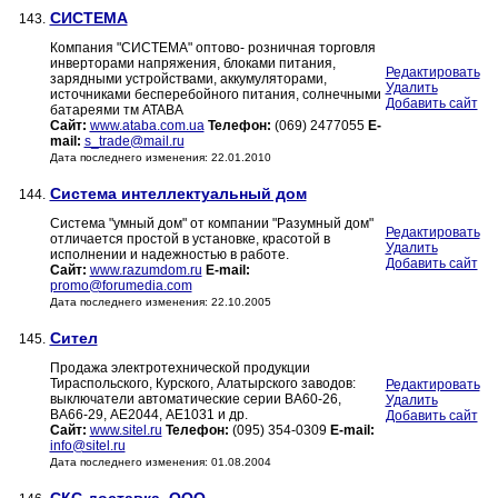
СИСТЕМА
143.
Компания "СИСТЕМА" оптово- розничная торговля
инверторами напряжения, блоками питания,
Редактировать
зарядными устройствами, аккумуляторами,
Удалить
источниками бесперебойного питания, солнечными
Добавить сайт
батареями тм ATABA
Сайт:
www.ataba.com.ua
Телефон:
(069) 2477055
E-
mail:
s_trade@mail.ru
Дата последнего изменения: 22.01.2010
Система интеллектуальный дом
144.
Система "умный дом" от компании "Разумный дом"
Редактировать
отличается простой в установке, красотой в
Удалить
исполнении и надежностью в работе.
Добавить сайт
Сайт:
www.razumdom.ru
E-mail:
promo@forumedia.com
Дата последнего изменения: 22.10.2005
Сител
145.
Продажа электротехнической продукции
Тираспольского, Курского, Алатырского заводов:
Редактировать
выключатели автоматические серии ВА60-26,
Удалить
ВА66-29, АЕ2044, АЕ1031 и др.
Добавить сайт
Сайт:
www.sitel.ru
Телефон:
(095) 354-0309
E-mail:
info@sitel.ru
Дата последнего изменения: 01.08.2004