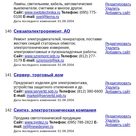
Лампы, светильники, кабель, автоматические
Редактировать
выключатели, счетчики и многое другое.
Удалить
Сайт:
www.svetotechnika.ru
Телефон:
(095) 775-
Добавить сайт
0100
E-mail:
svet@terna.ru
Дата последнего изменения: 01.08.2004
Севзапэлектроремонт, АО
140.
Ремонт электродвигателей, генераторов, поставки
жестких секций статорных обмоток;
Редактировать
электротехнические измерения,
Удалить
электромонтажные и пусконаладочные работы.
Добавить сайт
Сайт:
www.szremont.spb.ru
Телефон:
(812) 277-
3179
E-mail:
szremont@lek.ru
Дата последнего изменения: 01.08.2004
Сервер, торговый дом
141.
Предлагает изделия для электромонтажа,
Редактировать
устройства защитного отключения и др.
Удалить
Сайт:
www.servertd.spb.ru
Телефон:
(812) 380-6600
Добавить сайт
E-mail:
market@servertd.spb.ru
Дата последнего изменения: 01.08.2004
Синтез, электротехническая компания
142.
Редактировать
Продажа светотехнической продукции.
Удалить
Сайт:
www.syntez.ru
Телефон:
(095) 786-2822
E-
Добавить сайт
mail:
ref@newdesign.ru
Дата последнего изменения: 01.08.2004