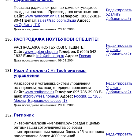
Поставка радиоэлектронных комплектующих со
Редактировать
склада и под заказ. Производство печатных плат.
Удалить
Сайт:
www.radiocom.dn.ua
Телефон:
+38062-381-
Добавить сайт
80-41
E-mail:
sales@radiocom.dn.ua
Адрес:
ул.Орбиты, 110
Дата последнего изменения: 23.10.2006
РАСПРОДАЖА НОУТБУКОВ! СПЕШИТЕ!
130.
Редактировать
РАСПРОДАЖА НОУТБУКОВ! СПЕШИТЕ!
Удалить
Сайт:
www.laptop-shop.ru
Телефон:
0 (095) 542-
Добавить сайт
1832
E-mail:
info@nb-shop.ru
Адрес:
Россия
Дата последнего изменения: 09.08.2004
Реал Интеллект: Hi-Tech cистемы
131.
управления
Разработка и установка систем управления
Редактировать
освещением, жалюзи, кондиционированием
Удалить
Сайт:
www.realhome.ru
Телефон:
095 786-39-03
E-
Добавить сайт
mail:
inzorov@realhome.ru
Адрес:
Россия, 117105,
Москва, Варшавское шоссе, 17
Дата последнего изменения: 23.10.2005
Регионик
132.
Интернет-магазин «Регионик.ру» создан с целью
оптимизации сотрудничества со всеми
заинтересованными лицами. Здесь в 25 категориях
Редактировать
представлено более 4000 позиций