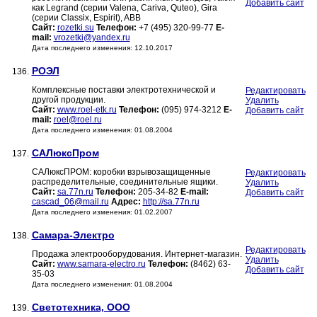
Добавить сайт
как Legrand (серии Valena, Cariva, Quteo), Gira
(серии Classix, Espirit), ABB
Сайт:
rozetki.su
Телефон:
+7 (495) 320-99-77
E-
mail:
vrozetki@yandex.ru
Дата последнего изменения: 12.10.2017
РОЭЛ
136.
Комплексные поставки электротехнической и
Редактировать
другой продукции.
Удалить
Сайт:
www.roel-etk.ru
Телефон:
(095) 974-3212
E-
Добавить сайт
mail:
roel@roel.ru
Дата последнего изменения: 01.08.2004
САЛюксПром
137.
САЛюксПРОМ: коробки взрывозащищенные
Редактировать
распределительные, соединительные ящики.
Удалить
Сайт:
sa.77n.ru
Телефон:
205-34-82
E-mail:
Добавить сайт
cascad_06@mail.ru
Адрес:
http://sa.77n.ru
Дата последнего изменения: 01.02.2007
Самара-Электро
138.
Редактировать
Продажа электрооборудования. Интернет-магазин.
Удалить
Сайт:
www.samara-electro.ru
Телефон:
(8462) 63-
Добавить сайт
35-03
Дата последнего изменения: 01.08.2004
Светотехника, ООО
139.