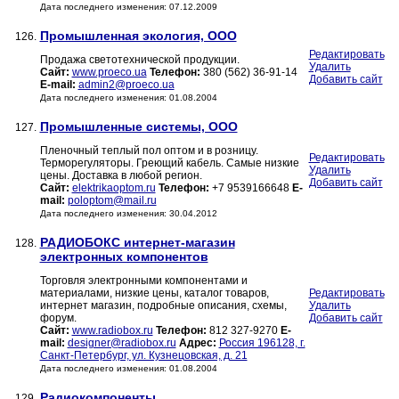
Дата последнего изменения: 07.12.2009
Промышленная экология, ООО
126.
Редактировать
Продажа светотехнической продукции.
Удалить
Сайт:
www.proeco.ua
Телефон:
380 (562) 36-91-14
Добавить сайт
E-mail:
admin2@proeco.ua
Дата последнего изменения: 01.08.2004
Промышленные системы, ООО
127.
Пленочный теплый пол оптом и в розницу.
Редактировать
Терморегуляторы. Греющий кабель. Самые низкие
Удалить
цены. Доставка в любой регион.
Добавить сайт
Сайт:
elektrikaoptom.ru
Телефон:
+7 9539166648
E-
mail:
poloptom@mail.ru
Дата последнего изменения: 30.04.2012
РАДИОБОКС интернет-магазин
128.
электронных компонентов
Торговля электронными компонентами и
материалами, низкие цены, каталог товаров,
Редактировать
интернет магазин, подробные описания, схемы,
Удалить
форум.
Добавить сайт
Сайт:
www.radiobox.ru
Телефон:
812 327-9270
E-
mail:
designer@radiobox.ru
Адрес:
Россия 196128, г.
Санкт-Петербург, ул. Кузнецовская, д. 21
Дата последнего изменения: 01.08.2004
Радиокомпоненты
129.