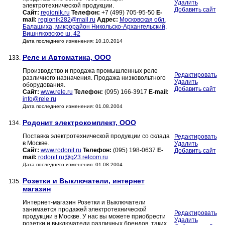
Удалить
электротехнической продукции.
Добавить сайт
Сайт:
regionik.ru
Телефон:
+7 (499) 705-95-50
E-
mail:
regionik282@mail.ru
Адрес:
Московская обл.
Балашиха, микрорайон Никольско-Архангельский,
Вишняковское ш. 42
Дата последнего изменения: 10.10.2014
Реле и Автоматика, ООО
133.
Производство и продажа промышленных реле
Редактировать
различного назначения. Продажа низковольтного
Удалить
оборудования.
Добавить сайт
Сайт:
www.rele.ru
Телефон:
(095) 166-3917
E-mail:
info@rele.ru
Дата последнего изменения: 01.08.2004
Родонит электрокомплект, ООО
134.
Поставка электротехнической продукции со склада
Редактировать
в Москве.
Удалить
Сайт:
www.rodonit.ru
Телефон:
(095) 198-0637
E-
Добавить сайт
mail:
rodonit.ru@g23.relcom.ru
Дата последнего изменения: 01.08.2004
Розетки и Выключатели, интернет
135.
магазин
Интернет-магазин Розетки и Выключатели
занимается продажей электротехнической
Редактировать
продукции в Москве. У нас вы можете приобрести
Удалить
розетки и выключатели различных брендов, таких