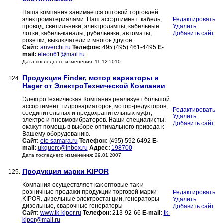
Наша компания занимается оптовой торговлей
электроматериалами. Наш ассортимент: кабель,
Редактировать
провод, светильники, электролампы, кабельные
Удалить
лотки, кабель-каналы, рубильники, автоматы,
Добавить сайт
розетки, выключатели и многое другое.
Сайт:
anverchi.ru
Телефон:
495 (495) 461-4495
E-
mail:
eleon61@mail.ru
Дата последнего изменения: 11.12.2010
Продукция Finder, мотор вариаторы и
124.
Hager от ЭлектроТехнической Компании
ЭлектроТехническая Компания реализует большой
ассортимент: гидровариаторов, мотор-редукторов,
Редактировать
соединительных и предохранительных муфт,
Удалить
электро и пневмовибраторов. Наши специалисты,
Добавить сайт
окажут помощь в выборе оптимального привода к
Вашему оборудованию.
Сайт:
etc-samara.ru
Телефон:
(495) 592 6492
E-
mail:
ukquerc@inbox.ru
Адрес:
198700
Дата последнего изменения: 29.01.2007
Продукция марки KIPOR
125.
Компания осуществляет как оптовые так и
розничные продажи продукции торговой марки
Редактировать
KIPOR. дизельные электростанции, генераторы
Удалить
дизельные, сварочные генераторы
Добавить сайт
Сайт:
www.tk-kipor.ru
Телефон:
213-92-66
E-mail:
tk-
kipor@mail.ru