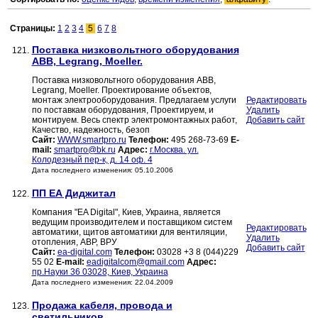
Страницы:
1
2
3
4
5
6
7
8
Поставка низковольтного оборудования
121.
АВВ, Legrang, Мoeller.
Поставка низковольтного оборудования АВВ,
Legrang, Мoeller. Проектирование объектов,
монтаж электрооборудования. Предлагаем услуги
Редактировать
по поставкам оборудования, Проектируем, и
Удалить
монтируем. Весь спектр электромонтажных работ,
Добавить сайт
Качество, надежность, безоп
Сайт:
WWW.smartpro.ru
Телефон:
495 268-73-69
E-
mail:
smartpro@bk.ru
Адрес:
г.Москва. ул.
Колодезный пер-к, д. 14 оф. 4
Дата последнего изменения: 05.10.2006
ПП ЕА Диджитал
122.
Компания "EA Digital", Киев, Украина, является
ведущим производителем и поставщиком систем
Редактировать
автоматики, щитов автоматики для вентиляции,
Удалить
отопления, АВР, ВРУ
Добавить сайт
Сайт:
ea-digital.com
Телефон:
03028 +3 8 (044)229
55 02
E-mail:
eadigitalcom@gmail.com
Адрес:
пр.Науки 36 03028, Киев, Украина
Дата последнего изменения: 22.04.2009
Продажа кабеля, провода и
123.
светильников