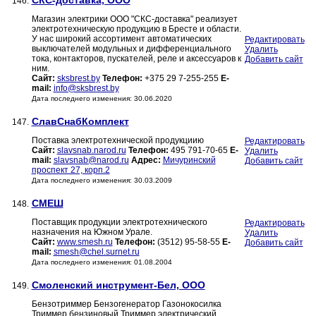
СКС-доставка, ООО
146.
Магазин электрики ООО "СКС-доставка" реализует
электротехническую продукцию в Бресте и области.
У нас широкий ассортимент автоматических
Редактировать
выключателей модульных и дифференциального
Удалить
тока, контакторов, пускателей, реле и аксессуаров к
Добавить сайт
ним.
Сайт:
sksbrest.by
Телефон:
+375 29 7-255-255
E-
mail:
info@sksbrest.by
Дата последнего изменения: 30.06.2020
СлавСнабКомплект
147.
Поставка электротехнической продукциию
Редактировать
Сайт:
slavsnab.narod.ru
Телефон:
495 791-70-65
E-
Удалить
mail:
slavsnab@narod.ru
Адрес:
Мичуринский
Добавить сайт
проспект 27, корп.2
Дата последнего изменения: 30.03.2009
СМЕШ
148.
Поставщик продукции электротехнического
Редактировать
назначения на Южном Урале.
Удалить
Сайт:
www.smesh.ru
Телефон:
(3512) 95-58-55
E-
Добавить сайт
mail:
smesh@chel.surnet.ru
Дата последнего изменения: 01.08.2004
Смоленский инструмент-Бел, ООО
149.
Бензотриммер Бензогенератор Газонокосилка
Триммер бензиновый Триммер электрический