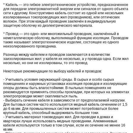
* Кабель — это гибкое электротехническое устройство, предназначенное
для передачи электромагнитной энергии или сигналов от одного объекта
сети к другому. Конструктивно кабель состоит из одной или нескольких
изолированных токопроводящих жил (проводников), или оптических
волокон. При этом каждый проводник заключён в индивидуальную
защитную оболочку из диэлектрического материала.
* Провод — это одно- или многожильный проводник, заключённый в
неметаллическую оболочку, выполняющей функцию изоляции. Проводом
также называют электротехническое изделие, состоящее из одного
неизолированного проводника.
Разница между кабелем и проводом заключается в количестве
заизолированных жил: у кабеля их несколько, а у провода одна. Если жил
несколько, но они не изолированы, то это провод.
Некоторые рекомендации по выбору кабелей и проводов:
- Учитывать условия окружающей среды. В сырых и особо сырых
помещениях и наружных установках изоляция проводов и изолирующие
опоры должны быть влагостойкими. В пыльных помещениях не
рекомендуется применять способы прокладки, при которых на элементах
электропроводки может скапливаться пыль.
- Выбирать сечение кабеля в зависимости от предполагаемой нагрузки.
Для бытовых систем часто используется медный кабель сечением от 1,5
до 6 кв.мм. Для промышленных систем может потребоваться более
крупный кабель, способный выдерживать большие токи.
- Учитывать материал токоведущих жил. Для проводки в домах и
квартирах лучше использовать медные проводники. Алюминиевые
кабели используются только в том случае, если их сечение не менее 16
кв.мм.