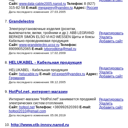
Добавить сайт
Сайт:
www.data-cable2005.narod.ru
Телефон:
8 (927)
315-82-58
E-mail:
megagrey@yandex.ru
Адрес:
Россия
Дата последнего изменения: 27.03.2005
Grandelectro
7.
Электроустановочные изделия (розетки,
выключатели, вилки, тройники и др.): ABB LEGRAND
Редактировать
BERKER SIMON ELSO VI-KO WESSEN Щиты и боксы
Удалить
Кабельно-проводниковая продукция
Добавить сайт
Сайт:
www.grandelectro.ucoz.ru
Телефон:
89099052065
E-mail:
ivborodkina@mail.ru
Дата последнего изменения: 17.02.2009
HELUKABEL - Кабельная продукция
8.
Редактировать
HELUKABEL - Кабельная продукция
Удалить
Сайт:
helucable.ru
E-mail:
inf-expert@yandex.ru
Адрес:
Добавить сайт
Германия
Дата последнего изменения: 08.12.2005
HotPol.net, интернет-магазин
9.
Интернет-магазин "HotPol.net" занимается продажей
Редактировать
электрических систем отопления.
Удалить
Сайт:
hotpol.net
Телефон:
+380992620393
E-mail:
Добавить сайт
hotpol2010@gmail.com
Дата последнего изменения: 05.06.2019
http://www.ctb-innov.narod.ru
10.