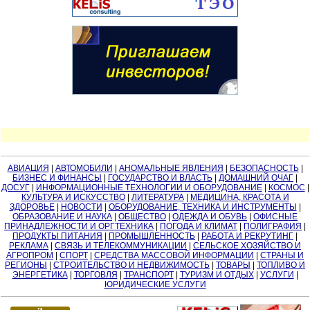
АВИАЦИЯ
|
АВТОМОБИЛИ
|
АНОМАЛЬНЫЕ ЯВЛЕНИЯ
|
БЕЗОПАСНОСТЬ
|
БИЗНЕС И ФИНАНСЫ
|
ГОСУДАРСТВО И ВЛАСТЬ
|
ДОМАШНИЙ ОЧАГ
|
ДОСУГ
|
ИНФОРМАЦИОННЫЕ ТЕХНОЛОГИИ И ОБОРУДОВАНИЕ
|
КОСМОС
|
КУЛЬТУРА И ИСКУССТВО
|
ЛИТЕРАТУРА
|
МЕДИЦИНА, КРАСОТА И
ЗДОРОВЬЕ
|
НОВОСТИ
|
ОБОРУДОВАНИЕ, ТЕХНИКА И ИНСТРУМЕНТЫ
|
ОБРАЗОВАНИЕ И НАУКА
|
ОБЩЕСТВО
|
ОДЕЖДА И ОБУВЬ
|
ОФИСНЫЕ
ПРИНАДЛЕЖНОСТИ И ОРГТЕХНИКА
|
ПОГОДА И КЛИМАТ
|
ПОЛИГРАФИЯ
|
ПРОДУКТЫ ПИТАНИЯ
|
ПРОМЫШЛЕННОСТЬ
|
РАБОТА И РЕКРУТИНГ
|
РЕКЛАМА
|
СВЯЗЬ И ТЕЛЕКОММУНИКАЦИИ
|
СЕЛЬСКОЕ ХОЗЯЙСТВО И
АГРОПРОМ
|
СПОРТ
|
СРЕДСТВА МАССОВОЙ ИНФОРМАЦИИ
|
СТРАНЫ И
РЕГИОНЫ
|
СТРОИТЕЛЬСТВО И НЕДВИЖИМОСТЬ
|
ТОВАРЫ
|
ТОПЛИВО И
ЭНЕРГЕТИКА
|
ТОРГОВЛЯ
|
ТРАНСПОРТ
|
ТУРИЗМ И ОТДЫХ
|
УСЛУГИ
|
ЮРИДИЧЕСКИЕ УСЛУГИ