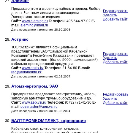
Алеминг
27.
Продажа оптом и в розницу кабель и провод. Любые
Редактировать
длины. Частным лицам и организациям.
Удалить
Электромонтажные изделия.
Добавить сайт
Сайт:
www.aleming.ru
Телефон:
495 644-97-02
E-
mail:
aleming@mail.ru
Дата последнего изменения: 28.10.2008
Астрикс
28.
ТОО "Астрикс" является официальным
представителем ЗАО "Самарской Кабельной
Редактировать
Компании" в Республике Казахстан и предлагает
Удалить
широкий ассортимент (более 5000 наименований)
Добавить сайт
кабельно-проводниковой продукции.
Сайт:
www.astrix.kz
Телефон:
21-64-80
E-mail:
reg@aktobeinfo.kz
Дата последнего изменения: 02.02.2007
Атомэнергопром, ЗАО
29.
Предприятие предлагает электротехнику, кабель,
Редактировать
запорную арматуру, трубы, оборудование и др.
Удалить
Сайт:
www.aep.vsi.ru
Телефон:
(0732) 71-41-30
E-
Добавить сайт
mail:
postmaster@aep.vsi.ru
Дата последнего изменения: 01.08.2004
БАЛТПРОМКОМПЛЕКТ, корпорация
30.
Кабель силовой, контрольный, судовой,
бронированный, радиочастотный, высоковольтный,