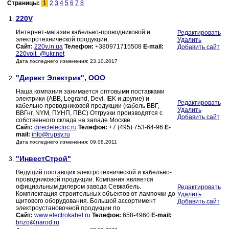
Страницы:
1
2
3
4
5
6
7
8
220V
1.
Интернет-магазин кабельно-проводниковой и
Редактировать
электротехнической продукции.
Удалить
Сайт:
220v.in.ua
Телефон:
+380971715508
E-mail:
Добавить сайт
220volt_@ukr.net
Дата последнего изменения: 23.10.2017
"Директ Электрик", ООО
2.
Наша компания занимается оптовыми поставками
электрики (ABB, Legrand, Devi, IEK и другие) и
Редактировать
кабельно-проводниковой продукции (кабель ВВГ,
Удалить
ВВГнг, NYM, ПУНП, ПВС) Отгрузки производятся с
Добавить сайт
собственного склада на западе Москве.
Сайт:
directelectric.ru
Телефон:
+7 (495) 753-64-96
E-
mail:
info@rupsy.ru
Дата последнего изменения: 09.08.2011
"ИнвестСтрой"
3.
Ведущий поставщик электротехнической и кабельно-
проводниковой продукции. Компания является
официальным дилером завода Севкабель.
Редактировать
Комплектация строительных объектов от лампочки до
Удалить
щитового оборудования. Большой ассортимент
Добавить сайт
электроустановочной продукции по
Сайт:
www.electrokabel.ru
Телефон:
658-4960
E-mail:
brizo@narod.ru