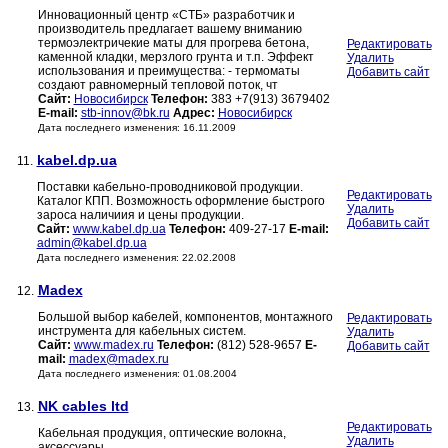
Инновационный центр «СТБ» разработчик и
производитель предлагает вашему вниманию
термоэлектричекие маты для прогрева бетона,
Редактировать
каменной кладки, мерзлого грунта и т.п. Эффект
Удалить
использования и преимущества: - термоматы
Добавить сайт
создают равномерный тепловой поток, чт
Сайт:
Новосибирск
Телефон:
383 +7(913) 3679402
E-mail:
stb-innov@bk.ru
Адрес:
Новосибирск
Дата последнего изменения: 16.11.2009
kabel.dp.ua
11.
Поставки кабельно-проводниковой продукции.
Редактировать
Каталог КПП. Возможность оформление быстрого
Удалить
зароса наличиия и цены продукции.
Добавить сайт
Сайт:
www.kabel.dp.ua
Телефон:
409-27-17
E-mail:
admin@kabel.dp.ua
Дата последнего изменения: 22.02.2008
Madex
12.
Большой выбор кабелей, компонентов, монтажного
Редактировать
инструмента для кабельных систем.
Удалить
Сайт:
www.madex.ru
Телефон:
(812) 528-9657
E-
Добавить сайт
mail:
madex@madex.ru
Дата последнего изменения: 01.08.2004
NK cables ltd
13.
Редактировать
Кабельная продукция, оптические волокна,
Удалить
аксессуары.