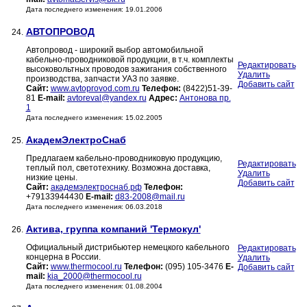
Дата последнего изменения: 19.01.2006
АВТОПРОВОД
24.
Автопровод - широкий выбор автомобильной
кабельно-проводниковой продукции, в т.ч. комплекты
Редактировать
высоковольтных проводов зажигания собственного
Удалить
производства, запчасти УАЗ по заявке.
Добавить сайт
Сайт:
www.avtoprovod.com.ru
Телефон:
(8422)51-39-
81
E-mail:
avtoreval@yandex.ru
Адрес:
Антонова пр.
1
Дата последнего изменения: 15.02.2005
АкадемЭлектроСнаб
25.
Предлагаем кабельно-проводниковую продукцию,
Редактировать
теплый пол, светотехнику. Возможна доставка,
Удалить
низкие цены.
Добавить сайт
Сайт:
академэлектроснаб.рф
Телефон:
+79133944430
E-mail:
d83-2008@mail.ru
Дата последнего изменения: 06.03.2018
Актива, группа компаний 'Термокул'
26.
Официальный дистрибьютер немецкого кабельного
Редактировать
концерна в России.
Удалить
Сайт:
www.thermocool.ru
Телефон:
(095) 105-3476
E-
Добавить сайт
mail:
kia_2000@thermocool.ru
Дата последнего изменения: 01.08.2004