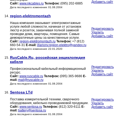
Добавить сайт
Сайт:
www.nkcables.ru
Телефон:
(095) 202-6885
Дата последнего изменения: 01.08.2004
region-elektromontazh
14.
Наша компания оказывает электромонтажные
услуги любой сложности, начиная от установок
Редактировать
люстр и розеток, заканчивая полной заменой
Удалить
проводки дома, квартиры, помещения. Самые
Добавить сайт
демократичные цены за качественные услуги.
Сайт:
region-elektromontazh.ru
Телефон:
+7 (812)
660-54-31
E-mail:
illarionv.region-elektro@yandex.ru
Дата последнего изменения: 22.01.2020
RusCable.Ru, российская энциклопедия
15.
кабеля
Редактировать
Профессиональный кабельный информационный
Удалить
ресурс.
Добавить сайт
Сайт:
www.ruscable.ru
Телефон:
(095) 365-9686
E-
mail:
mail@ruscable.ru
Дата последнего изменения: 01.08.2004
Sentosa LTd
16.
Поставка измерительной техники, сварочного
Редактировать
оборудования, кабельно-проводниковой продукции.
Удалить
Сайт:
www.sentosa.ru
Телефон:
(812) 320-6111
E-
Добавить сайт
mail:
battery@sentosa.ru
Дата последнего изменения: 01.08.2004