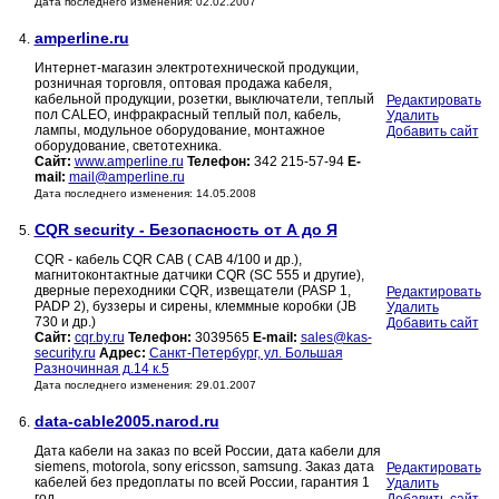
Дата последнего изменения: 02.02.2007
amperline.ru
4.
Интернет-магазин электротехнической продукции,
розничная торговля, оптовая продажа кабеля,
кабельной продукции, розетки, выключатели, теплый
Редактировать
пол CALEO, инфракрасный теплый пол, кабель,
Удалить
лампы, модульное оборудование, монтажное
Добавить сайт
оборудование, светотехника.
Сайт:
www.amperline.ru
Телефон:
342 215-57-94
E-
mail:
mail@amperline.ru
Дата последнего изменения: 14.05.2008
CQR security - Безопасность от А до Я
5.
CQR - кабель CQR CAB ( CAB 4/100 и др.),
магнитоконтактные датчики CQR (SC 555 и другие),
дверные переходники CQR, извещатели (PASP 1,
Редактировать
PADP 2), буззеры и сирены, клеммные коробки (JB
Удалить
730 и др.)
Добавить сайт
Сайт:
cqr.by.ru
Телефон:
3039565
E-mail:
sales@kas-
security.ru
Адрес:
Санкт-Петербург, ул. Большая
Разночинная д.14 к.5
Дата последнего изменения: 29.01.2007
data-cable2005.narod.ru
6.
Дата кабели на заказ по всей России, дата кабели для
siemens, motorola, sony ericsson, samsung. Заказ дата
Редактировать
кабелей без предоплаты по всей России, гарантия 1
Удалить
год.