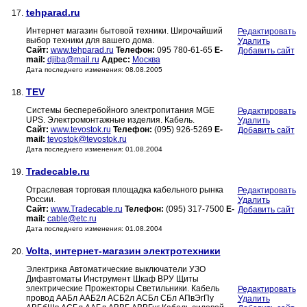
tehparad.ru
17.
Интернет магазин бытовой техники. Широчайший
Редактировать
выбор техники для вашего дома.
Удалить
Сайт:
www.tehparad.ru
Телефон:
095 780-61-65
E-
Добавить сайт
mail:
djiba@mail.ru
Адрес:
Москва
Дата последнего изменения: 08.08.2005
TEV
18.
Системы бесперебойного электропитания MGE
Редактировать
UPS. Электромонтажные изделия. Кабель.
Удалить
Сайт:
www.tevostok.ru
Телефон:
(095) 926-5269
E-
Добавить сайт
mail:
tevostok@tevostok.ru
Дата последнего изменения: 01.08.2004
Tradecable.ru
19.
Отраслевая торговая площадка кабельного рынка
Редактировать
России.
Удалить
Сайт:
www.Tradecable.ru
Телефон:
(095) 317-7500
E-
Добавить сайт
mail:
cable@etc.ru
Дата последнего изменения: 01.08.2004
Volta, интернет-магазин электротехники
20.
Электрика Автоматические выключатели УЗО
Дифавтоматы Инструмент Шкаф ВРУ Щиты
электрические Прожекторы Светильники. Кабель
Редактировать
провод ААБл ААБ2л АСБ2л АСБл СБл АПвЭгПу
Удалить