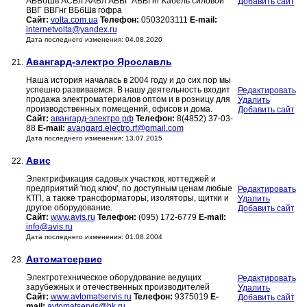
АВБбШв АСБл ААБл АВВГ АВВГнг Кабель силовой
Добавить сайт
ВВГ ВВГнг ВБбШв гофра
Сайт:
volta.com.ua
Телефон:
0503203111
E-mail:
internetvolta@yandex.ru
Дата последнего изменения: 04.08.2020
Авангард-электро Ярославль
21.
Наша история началась в 2004 году и до сих пор мы
успешно развиваемся. В нашу деятельность входит
Редактировать
продажа электроматериалов оптом и в розницу для
Удалить
производственных помещений, офисов и дома.
Добавить сайт
Сайт:
авангард-электро.рф
Телефон:
8(4852) 37-03-
88
E-mail:
avangard.electro.rf@gmail.com
Дата последнего изменения: 13.07.2015
Авис
22.
Электрификация садовых участков, коттеджей и
предприятий 'под ключ', по доступным ценам любые
Редактировать
КТП, а также трансформаторы, изоляторы, щитки и
Удалить
другое оборудование.
Добавить сайт
Сайт:
www.avis.ru
Телефон:
(095) 172-6779
E-mail:
info@avis.ru
Дата последнего изменения: 01.08.2004
Автоматсервис
23.
Электротехническое оборудование ведущих
Редактировать
зарубежных и отечественных производителей
Удалить
Сайт:
www.avtomatservis.ru
Телефон:
9375019
E-
Добавить сайт
mail:
avtomatservis@bk.ru