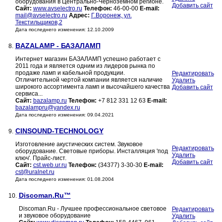
оборудования в Центрально-Чернозёмном регионе.
Добавить сайт
Сайт:
www.avselectro.ru
Телефон:
46-00-00
E-mail:
mail@avselectro.ru
Адрес:
Г.Воронеж, ул.
Текстильщиков,2
Дата последнего изменения: 12.10.2009
BAZALAMP - БАЗАЛАМП
8.
Интернет магазин БАЗАЛАМП успешно работает с
2011 года и является одним из лидеров рынка по
продаже ламп и кабельной продукции.
Редактировать
Отличительной чертой компании является наличие
Удалить
широкого ассортимента ламп и высочайшего качества
Добавить сайт
сервиса...
Сайт:
bazalamp.ru
Телефон:
+7 812 331 12 63
E-mail:
bazalampru@yandex.ru
Дата последнего изменения: 09.04.2021
CINSOUND-TECHNOLOGY
9.
Изготовление акустических систем. Звуковое
Редактировать
оборудование. Световые приборы. Инсталляция 'под
Удалить
ключ'. Прайс-лист.
Добавить сайт
Сайт:
cst.web.ur.ru
Телефон:
(34377) 3-30-30
E-mail:
cst@uralnet.ru
Дата последнего изменения: 01.08.2004
Discoman.Ru™
10.
Discoman.Ru - Лучшее профессиональное световое
Редактировать
и звуковое оборудование
Удалить