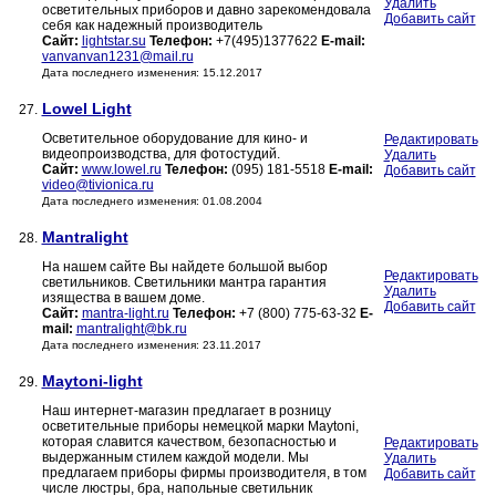
Удалить
осветительных приборов и давно зарекомендовала
Добавить сайт
себя как надежный производитель
Сайт:
lightstar.su
Телефон:
+7(495)1377622
E-mail:
vanvanvan1231@mail.ru
Дата последнего изменения: 15.12.2017
Lowel Light
27.
Осветительное оборудование для кино- и
Редактировать
видеопроизводства, для фотостудий.
Удалить
Сайт:
www.lowel.ru
Телефон:
(095) 181-5518
E-mail:
Добавить сайт
video@tivionica.ru
Дата последнего изменения: 01.08.2004
Mantralight
28.
На нашем сайте Вы найдете большой выбор
Редактировать
светильников. Светильники мантра гарантия
Удалить
изящества в вашем доме.
Добавить сайт
Сайт:
mantra-light.ru
Телефон:
+7 (800) 775-63-32
E-
mail:
mantralight@bk.ru
Дата последнего изменения: 23.11.2017
Maytoni-light
29.
Наш интернет-магазин предлагает в розницу
осветительные приборы немецкой марки Maytoni,
которая славится качеством, безопасностью и
Редактировать
выдержанным стилем каждой модели. Мы
Удалить
предлагаем приборы фирмы производителя, в том
Добавить сайт
числе люстры, бра, напольные светильник