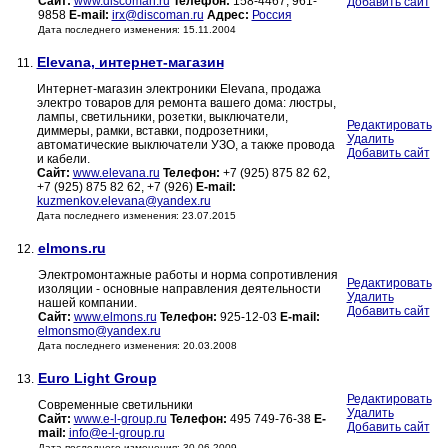
Сайт:
www.discoman.ru
Телефон:
158-4467, 961-
Добавить сайт
9858
E-mail:
irx@discoman.ru
Адрес:
Россия
Дата последнего изменения: 15.11.2004
Elevana, интернет-магазин
11.
Интернет-магазин электроники Elevana, продажа
электро товаров для ремонта вашего дома: люстры,
лампы, светильники, розетки, выключатели,
Редактировать
диммеры, рамки, вставки, подрозетники,
Удалить
автоматические выключатели УЗО, а также провода
Добавить сайт
и кабели.
Сайт:
www.elevana.ru
Телефон:
+7 (925) 875 82 62,
+7 (925) 875 82 62, +7 (926)
E-mail:
kuzmenkov.elevana@yandex.ru
Дата последнего изменения: 23.07.2015
elmons.ru
12.
Электромонтажные работы и норма сопротивления
Редактировать
изоляции - основные направления деятельности
Удалить
нашей компании.
Добавить сайт
Сайт:
www.elmons.ru
Телефон:
925-12-03
E-mail:
elmonsmo@yandex.ru
Дата последнего изменения: 20.03.2008
Euro Light Group
13.
Редактировать
Современные светильники
Удалить
Сайт:
www.e-l-group.ru
Телефон:
495 749-76-38
E-
Добавить сайт
mail:
info@e-l-group.ru
Дата последнего изменения: 30.06.2009