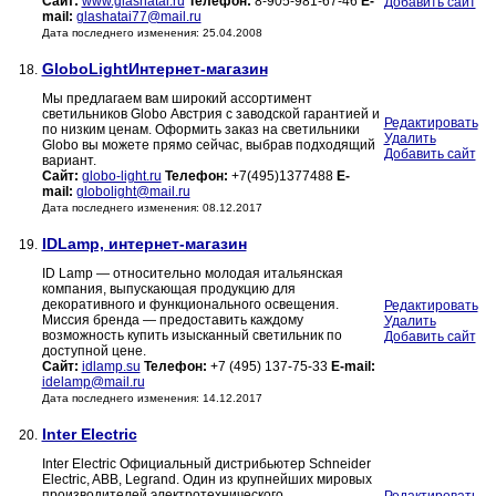
Сайт:
www.glashatai.ru
Телефон:
8-905-981-67-46
E-
Добавить сайт
mail:
glashatai77@mail.ru
Дата последнего изменения: 25.04.2008
GloboLightИнтернет-магазин
18.
Мы предлагаем вам широкий ассортимент
светильников Globo Австрия с заводской гарантией и
Редактировать
по низким ценам. Оформить заказ на светильники
Удалить
Globo вы можете прямо сейчас, выбрав подходящий
Добавить сайт
вариант.
Сайт:
globo-light.ru
Телефон:
+7(495)1377488
E-
mail:
globolight@mail.ru
Дата последнего изменения: 08.12.2017
IDLamp, интернет-магазин
19.
ID Lamp — относительно молодая итальянская
компания, выпускающая продукцию для
декоративного и функционального освещения.
Редактировать
Миссия бренда — предоставить каждому
Удалить
возможность купить изысканный светильник по
Добавить сайт
доступной цене.
Сайт:
idlamp.su
Телефон:
+7 (495) 137-75-33
E-mail:
idelamp@mail.ru
Дата последнего изменения: 14.12.2017
Inter Electric
20.
Inter Electric Официальный дистрибьютер Schneider
Electric, ABB, Legrand. Один из крупнейших мировых
производителей электротехнического