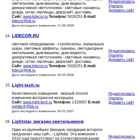
Редактировать
светильники, дым машины, дым жидкость.
Удалить
декоративная светотехника - световые занавесы,
Добавить сайт
дожди, сетки, гирлянды, дюралайт. доставка.
Сайт:
www.lidecor.ru
Телефон:
5026251
E-mail:
lidecor@ok.ru
Дата последнего изменения: 17.08.2009
LIDECOR.RU
24.
световое оборудование - стробоскопы, зеркальные
шары, световые эффекты, сканеры, светодиодные
Редактировать
светильники, дым машины, дым жидкость.
Удалить
декоративная светотехника - световые занавесы,
Добавить сайт
дожди, сетки, гирлянды, дюралайт. доставка.
Сайт:
www.lidecor.ru
Телефон:
5026251
E-mail:
lidecor@ok.ru
Дата последнего изменения: 30.03.2009
Light-tech.ru
25.
Качественное освещение - верный способ
Редактировать
изменения восприятия интерьера
Удалить
Сайт:
www.light-tech.ru
Телефон:
1320007
E-mail:
Добавить сайт
lighttech@bk.ru
Дата последнего изменения: 30.01.2007
Lightstar, магазин светильников
26.
Один из крупнейших брендов, продукцию которого
предлагает наш сайт, - Lightstar. Эта компания с
Редактировать
2010 года присутствует на отечественном рынке