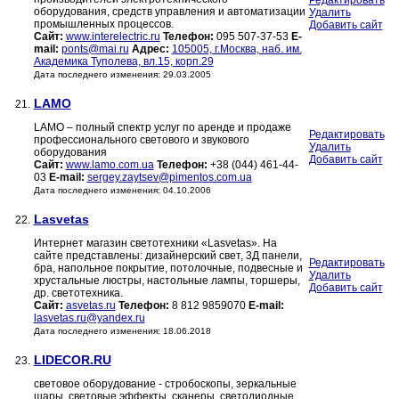
Редактировать
оборудования, средств управления и автоматизации
Удалить
промышленных процессов.
Добавить сайт
Сайт:
www.interelectric.ru
Телефон:
095 507-37-53
E-
mail:
ponts@mai.ru
Адрес:
105005, г.Москва, наб. им.
Академика Туполева, вл.15, корп.29
Дата последнего изменения: 29.03.2005
LAMO
21.
LAMO – полный спектр услуг по аренде и продаже
Редактировать
профессионального светового и звукового
Удалить
оборудования
Добавить сайт
Сайт:
www.lamo.com.ua
Телефон:
+38 (044) 461-44-
03
E-mail:
sergey.zaytsev@pimentos.com.ua
Дата последнего изменения: 04.10.2006
Lasvetas
22.
Интернет магазин светотехники «Lasvetas». На
сайте представлены: дизайнерский свет, 3Д панели,
Редактировать
бра, напольное покрытие, потолочные, подвесные и
Удалить
хрустальные люстры, настольные лампы, торшеры,
Добавить сайт
др. светотехника.
Сайт:
asvetas.ru
Телефон:
8 812 9859070
E-mail:
lasvetas.ru@yandex.ru
Дата последнего изменения: 18.06.2018
LIDECOR.RU
23.
световое оборудование - стробоскопы, зеркальные
шары, световые эффекты, сканеры, светодиодные