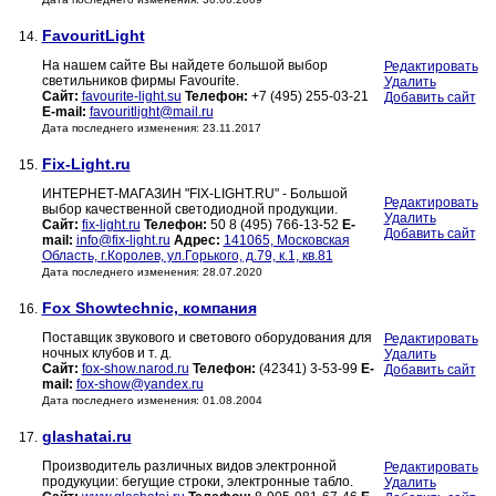
FavouritLight
14.
На нашем сайте Вы найдете большой выбор
Редактировать
светильников фирмы Favourite.
Удалить
Сайт:
favourite-light.su
Телефон:
+7 (495) 255-03-21
Добавить сайт
E-mail:
favouritlight@mail.ru
Дата последнего изменения: 23.11.2017
Fix-Light.ru
15.
ИНТЕРНЕТ-МАГАЗИН "FIX-LIGHT.RU" - Большой
Редактировать
выбор качественной светодиодной продукции.
Удалить
Сайт:
fix-light.ru
Телефон:
50 8 (495) 766-13-52
E-
Добавить сайт
mail:
info@fix-light.ru
Адрес:
141065, Московская
Область, г.Королев, ул.Горького, д.79, к.1, кв.81
Дата последнего изменения: 28.07.2020
Fox Showtechnic, компания
16.
Поставщик звукового и светового оборудования для
Редактировать
ночных клубов и т. д.
Удалить
Сайт:
fox-show.narod.ru
Телефон:
(42341) 3-53-99
E-
Добавить сайт
mail:
fox-show@yandex.ru
Дата последнего изменения: 01.08.2004
glashatai.ru
17.
Производитель различных видов электронной
Редактировать
продукуции: бегущие строки, электронные табло.
Удалить