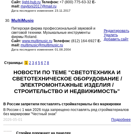
Сайт:
light-hub.ru
Телефон:
+7 (800) 775-63-32
E-
mail:
maytoni2017@mail.ru
Дата последнего изменения: 23.11.2017
MultiMusic
30.
Питерская фирма профессиональной звуковой и
Редактировать
световой техники. Музыкальные инструменты
Удалить
фирмы Roland.
Добавить сайт
Сайт:
www.multimusic.ru
Телефон:
(812) 164-6927
E-
mail:
multimusic@multimusic.ru
Дата последнего изменения: 01.08.2004
Страницы:
1
2
3
4
5
6
7
8
НОВОСТИ ПО ТЕМЕ "СВЕТОТЕХНИКА И
СВЕТОТЕХНИЧЕСКОЕ ОБОРУДОВАНИЕ /
ЭЛЕКТРОМОНТАЖНЫЕ ИЗДЕЛИЯ /
СТРОИТЕЛЬСТВО И НЕДВИЖИМОСТЬ"
В России запретили поставлять стройматериалы без маркировки
В России с 1 мая 2026 года запрещено поставлять ряд стройматериалов
без маркировки "Честный знак"
2026-05-01
Подробнее
Стройки дорожают на панелях