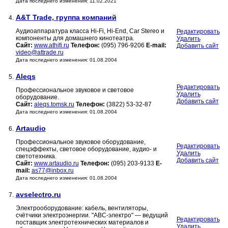
Дата последнего изменения: 11.02.2021
A&T Trade, группа компаний
4.
Аудиоаппаратура класса Hi-Fi, Hi-End, Car Stereo и
Редактировать
компоненты для домашнего кинотеатра.
Удалить
Сайт:
www.athifi.ru
Телефон:
(095) 796-9206
E-mail:
Добавить сайт
video@attrade.ru
Дата последнего изменения: 01.08.2004
Aleqs
5.
Редактировать
Профессиональное звуковое и световое
Удалить
оборудование.
Добавить сайт
Сайт:
aleqs.tomsk.ru
Телефон:
(3822) 53-32-87
Дата последнего изменения: 01.08.2004
Artaudio
6.
Профессиональное звуковое оборудование,
Редактировать
спецэффекты, световое оборудование, аудио- и
Удалить
светотехника.
Добавить сайт
Сайт:
www.artaudio.ru
Телефон:
(095) 203-9133
E-
mail:
as77@inbox.ru
Дата последнего изменения: 01.08.2004
avselectro.ru
7.
Электрооборудование: кабель, вентиляторы,
счётчики электроэнергии. "АВС-электро" — ведущий
Редактировать
поставщик электротехнических материалов и
Удалить