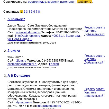
Сортировать по:
оценке гидов
,
времени изменения
,
алфавиту
.
Страницы:
1
2
3
4
5
6
7
8
"Люмьер"
1.
Двери Паркет Свет Электрооборудование
Редактировать
Проектирование Комплектация Монтаж в г. Волгоград
Удалить
Сайт:
www.asb-lumier.ru
Телефон:
8442 38-63-00
E-
Добавить сайт
mail:
info@asb-lumier.ru
Адрес:
400131, г. Волгоград,
ул. Порт-Саида, 8
Дата последнего изменения: 19.02.2008
2lum.ru
2.
Редактировать
www.2lum.ru
Удалить
Сайт:
2lum.ru
Телефон:
0 (495) 7283755
E-mail:
Добавить сайт
cosmomol@rambler.ru
Адрес:
Россия
Дата последнего изменения: 15.01.2006
A & Dynatone
3.
Световое, звуковое и DJ-оборудование для баров,
ресторанов, дискотек, театров, фитнес-центров,
магазинов. Системы трансляции и оповещения,
Редактировать
конференц-системы, видеопроекционное
Удалить
оборудование. Караоке-системы, пианино, рояли,
Добавить сайт
гитары, синтезаторы.
Сайт:
dynatone.ru
Телефон:
8 495 487-57-26, 489-90-
30, 742-79-47
E-mail:
info@dynatone.ru