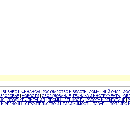
|
БИЗНЕС И ФИНАНСЫ
|
ГОСУДАРСТВО И ВЛАСТЬ
|
ДОМАШНИЙ ОЧАГ
|
ДО
 ЗДОРОВЬЕ
|
НОВОСТИ
|
ОБОРУДОВАНИЕ, ТЕХНИКА И ИНСТРУМЕНТЫ
|
ОБР
ИЯ
|
ПРОДУКТЫ ПИТАНИЯ
|
ПРОМЫШЛЕННОСТЬ
|
РАБОТА И РЕКРУТИНГ
|
 И РЕГИОНЫ
|
СТРОИТЕЛЬСТВО И НЕДВИЖИМОСТЬ
|
ТОВАРЫ
|
ТОПЛИВО 
ЮРИДИЧЕСКИЕ УСЛУГИ