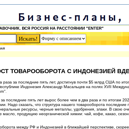
АВОЧНИК. ВСЯ РОССИЯ НА РАССТОЯНИИ "ENTER"
НАЯ
ОСТ ТОВАРООБОРОТА С ИНДОНЕЗИЕЙ ВД
раза за последние пять лет, достигнув почти $5 млрд США по ито
Республике Индонезия Александр Масальцев на полях XVII Междун
um".
а последние пять лет вырос более чем в два раза и по итогам 20
и. Надо сказать, что структура нашего товарооборота последние 
еральные ресурсы, черные металлы, удобрения, злаки. В свою оч
масло, продукцию неорганической химии: чай, кофе, какао, сезон
оборота между РФ и Индонезией в ближайшей перспективе, скорее 