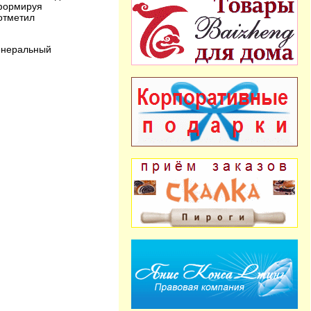
сформируя
отметил
генеральный