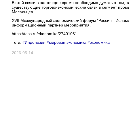
В этой связи в настоящее время необходимо думать о том, 
существующие торгово-экономические связи в сегмент пром
Масальцев.
XVII Международный экономический форум "Россия - Исламск
информационный партнер мероприятия.
https://tass.ru/ekonomika/27401031
Теги:
#Индонезия
#мировая экономика
#экономика
2026-05-14