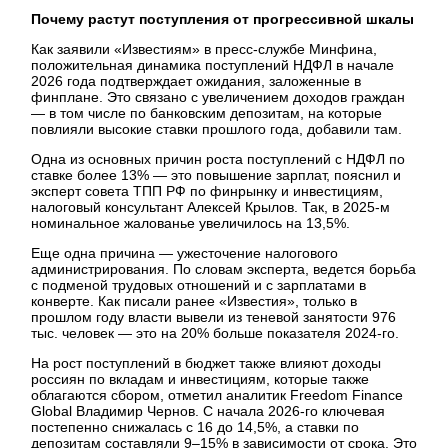
Почему растут поступления от прогрессивной шкалы
Как заявили «Известиям» в пресс-службе Минфина,
положительная динамика поступлений НДФЛ в начале
2026 года подтверждает ожидания, заложенные в
финплане. Это связано с увеличением доходов граждан
— в том числе по банковским депозитам, на которые
повлияли высокие ставки прошлого года, добавили там.
Одна из основных причин роста поступлений с НДФЛ по
ставке более 13% — это повышение зарплат, пояснил и
эксперт совета ТПП РФ по финрынку и инвестициям,
налоговый консультант Алексей Крылов. Так, в 2025-м
номинальное жалованье увеличилось на 13,5%.
Еще одна причина — ужесточение налогового
администрирования. По словам эксперта, ведется борьба
с подменой трудовых отношений и с зарплатами в
конверте. Как писали ранее «Известия», только в
прошлом году власти вывели из теневой занятости 976
тыс. человек — это на 20% больше показателя 2024-го.
На рост поступлений в бюджет также влияют доходы
россиян по вкладам и инвестициям, которые также
облагаются сбором, отметил аналитик Freedom Finance
Global Владимир Чернов. С начала 2026-го ключевая
постепенно снижалась с 16 до 14,5%, а ставки по
депозитам составляли 9–15% в зависимости от срока. Это