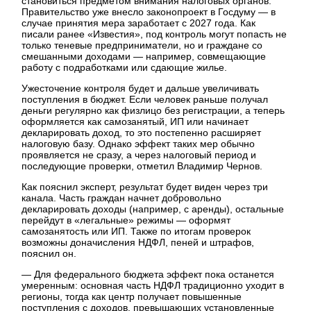
становиться предметом внимания налоговых органов.
Правительство уже внесло законопроект в Госдуму — в
случае принятия мера заработает с 2027 года. Как
писали ранее «Известия», под контроль могут попасть не
только теневые предприниматели, но и граждане со
смешанными доходами — например, совмещающие
работу с подработками или сдающие жилье.
Ужесточение контроля будет и дальше увеличивать
поступления в бюджет. Если человек раньше получал
деньги регулярно как физлицо без регистрации, а теперь
оформляется как самозанятый, ИП или начинает
декларировать доход, то это постепенно расширяет
налоговую базу. Однако эффект таких мер обычно
проявляется не сразу, а через налоговый период и
последующие проверки, отметил Владимир Чернов.
Как пояснил эксперт, результат будет виден через три
канала. Часть граждан начнет добровольно
декларировать доходы (например, с аренды), остальные
перейдут в «легальные» режимы — оформят
самозанятость или ИП. Также по итогам проверок
возможны доначисления НДФЛ, пеней и штрафов,
пояснил он.
— Для федерального бюджета эффект пока останется
умеренным: основная часть НДФЛ традиционно уходит в
регионы, тогда как центр получает повышенные
поступления с доходов, превышающих установленные