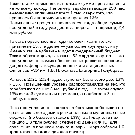
Такие ставки применяются только к сумме превышения, а
не ко всему доходу. Например, зарабатывающий 250 тыс.
ежемесячно уплачивает всего 1 тыс. сверх того, что
пришлось бы перечислить при прежних 13%.
Повышенные проценты появляются, когда общая сумма
поступлений в году уже достигла порога — например, 2,4
млн рублей.
То есть первые месяцы года человек платит только
привычные 13%, а далее — уже более крупную сумму.
Именно эта «надбавка» и идет в федеральный бюджет.
Таким образом доходы казны в 52 млрд за квартал — это
поступления от самых обеспеченных россиян, пояснила
доцент кафедры государственных и муниципальных
финансов РЭУ им. Г.В. Плеханова Екатерина Голубцова.
Ранее, в 2021–2024 годах, ступеней было всего две: 13%
и 15%. Повышенный уровень распространялся на тех, кто
зарабатывал свыше 5 млн рублей в год — в таком случае
13% из этой суммы шли в регионы, а надбавка в 2 п.п. —
в общую казну.
Пока поступления от «налога на богатых» небольшие по
сравнению с доходами в региональные и муниципальные
бюджеты (по базовой ставке в 13%). За I квартал в них
пришло 1,8 трлн рублей, следует из данных ФНС. Для
сравнения: в прошлом году за январь – март собрали 1,6
трлн таких налогов с доходов физлиц.