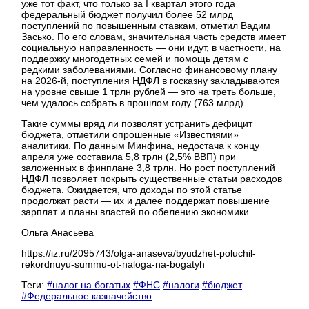
уже тот факт, что только за I квартал этого года
федеральный бюджет получил более 52 млрд
поступлений по повышенным ставкам, отметил Вадим
Засько. По его словам, значительная часть средств имеет
социальную направленность — они идут, в частности, на
поддержку многодетных семей и помощь детям с
редкими заболеваниями. Согласно финансовому плану
на 2026-й, поступления НДФЛ в госказну закладываются
на уровне свыше 1 трлн рублей — это на треть больше,
чем удалось собрать в прошлом году (763 млрд).
Такие суммы вряд ли позволят устранить дефицит
бюджета, отметили опрошенные «Известиями»
аналитики. По данным Минфина, недостача к концу
апреля уже составила 5,8 трлн (2,5% ВВП) при
заложенных в финплане 3,8 трлн. Но рост поступлений
НДФЛ позволяет покрыть существенные статьи расходов
бюджета. Ожидается, что доходы по этой статье
продолжат расти — их и далее поддержат повышение
зарплат и планы властей по обелению экономики.
Ольга Анасьева
https://iz.ru/2095743/olga-anaseva/byudzhet-poluchil-
rekordnuyu-summu-ot-naloga-na-bogatyh
Теги:
#налог на богатых
#ФНС
#налоги
#бюджет
#Федеральное казначейство