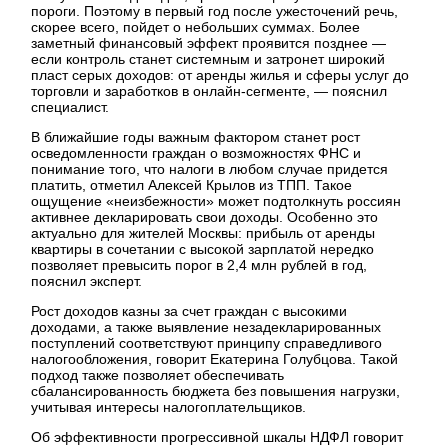
пороги. Поэтому в первый год после ужесточений речь,
скорее всего, пойдет о небольших суммах. Более
заметный финансовый эффект проявится позднее —
если контроль станет системным и затронет широкий
пласт серых доходов: от аренды жилья и сферы услуг до
торговли и заработков в онлайн-сегменте, — пояснил
специалист.
В ближайшие годы важным фактором станет рост
осведомленности граждан о возможностях ФНС и
понимание того, что налоги в любом случае придется
платить, отметил Алексей Крылов из ТПП. Такое
ощущение «неизбежности» может подтолкнуть россиян
активнее декларировать свои доходы. Особенно это
актуально для жителей Москвы: прибыль от аренды
квартиры в сочетании с высокой зарплатой нередко
позволяет превысить порог в 2,4 млн рублей в год,
пояснил эксперт.
Рост доходов казны за счет граждан с высокими
доходами, а также выявление незадекларированных
поступлений соответствуют принципу справедливого
налогообложения, говорит Екатерина Голубцова. Такой
подход также позволяет обеспечивать
сбалансированность бюджета без повышения нагрузки,
учитывая интересы налогоплательщиков.
Об эффективности прогрессивной шкалы НДФЛ говорит