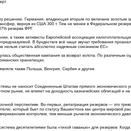
ерт.
кому решению. Германия, владеющая вторым по величине золотым з
рансфер, вернув из США 300 т. Тем не менее в Федеральном резер
37% резерва ФРГ.
нии, а также активисты Европейской ассоциации налогоплательщи
предсказуемой. В бундестаге всё чаще звучат требования проанал
ьше нельзя считать абсолютно надежным союзником ЕС».
нулась общественная кампания за возврат золота. По различным оц
ериканских хранилищах.
вляли также Польша, Венгрия, Сербия и другие.
истемы не наносит Соединенным Штатам прямого экономического у
тном рынке, не влияет на доходность казначейских облигаций и не
рочной перспективе. Во-первых, репатриация резервов — это трев
ителю, который бьет по статусу Вашингтона как центра мировой ра
американским контролем, тем меньше рычагов экономического давл
система десятилетиями была «тихой гаванью» для резервов. Когда