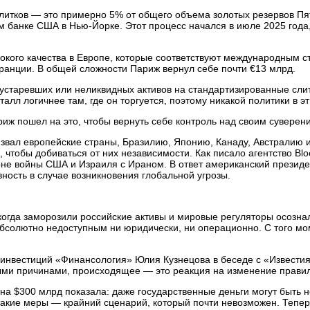
литков — это примерно 5% от общего объема золотых резервов Пя
банке США в Нью-Йорке. Этот процесс начался в июле 2025 года,
окого качества в Европе, которые соответствуют международным с
ранции. В общей сложности Париж вернул себе почти €13 млрд.
 устаревших или неликвидных активов на стандартизированные сли
лл логичнее там, где он торгуется, поэтому никакой политики в эт
ж пошел на это, чтобы вернуть себе контроль над своим суверен
звал европейские страны, Бразилию, Японию, Канаду, Австралию
чтобы добиваться от них независимости. Как писало агентство Bl
оне войны США и Израиля с Ираном. В ответ американский презид
ость в случае возникновения глобальной угрозы.
когда заморозили российские активы и мировые регуляторы осознал
 абсолютно недоступным ни юридически, ни операционно. С того м
 инвестиций «Финансология» Юлия Кузнецова в беседе с «Известия
ми причинами, происходящее — это реакция на изменение правил
а $300 млрд показала: даже государственные деньги могут быть н
о такие меры — крайний сценарий, который почти невозможен. Тепер