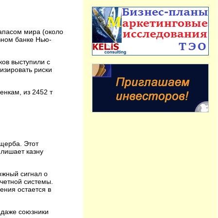
апасом мира (около
вном банке Нью-
ков выступили с
изировать риски
енкам, из 2452 т
щерба. Этот
 лишает казну
ожный сигнал о
счетной системы.
ения остается в
 даже союзники