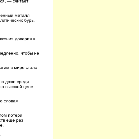
ся, — считает
оценный металл
литических бурь.
ижения доверия к
медленно, чтобы не
огим в мире стало
ию даже среди
по высокой цене
По словам
лом потери
ств еще раз
е.
.