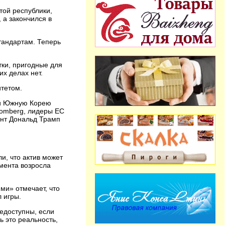
той республики,
 а закончился в
тандартам. Теперь
тки, пригодные для
их делах нет.
итетом.
 и Южную Корею
oomberg, лидеры ЕС
ент Дональд Трамп
и, что актив может
омента возросла
ми» отмечает, что
 игры.
едоступны, если
ь это реальность,