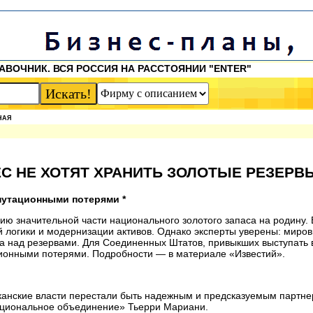
АВОЧНИК. ВСЯ РОССИЯ НА РАССТОЯНИИ "ENTER"
НАЯ
ЕС НЕ ХОТЯТ ХРАНИТЬ ЗОЛОТЫЕ РЕЗЕРВ
путационными потерями *
ию значительной части национального золотого запаса на родину.
й логики и модернизации активов. Однако эксперты уверены: миро
а над резервами. Для Соединенных Штатов, привыкших выступать в
ционными потерями. Подробности — в материале «Известий».
канские власти перестали быть надежным и предсказуемым партне
ациональное объединение» Тьерри Мариани.