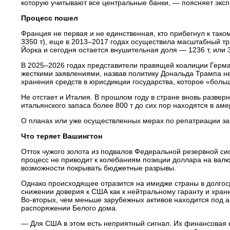
которую учитывают все центральные банки, — поясняет эксп
Процесс пошел
Франция не первая и не единственная, кто прибегнул к та
3350 т), еще в 2013–2017 годах осуществила масштабный т
Йорка и сегодня остается внушительная доля — 1236 т, или 
В 2025–2026 годах представители правящей коалиции Герма
жесткими заявлениями, назвав политику Дональда Трампа не
хранения средств в юрисдикции государства, которое «бол
Не отстает и Италия. В прошлом году в стране вновь развер
итальянского запаса более 800 т до сих пор находятся в ам
О планах или уже осуществленных мерах по репатриации зая
Что теряет Вашингтон
Отток чужого золота из подвалов Федеральной резервной с
процесс не приводит к колебаниям позиции доллара на валю
возможности покрывать бюджетные разрывы.
Однако происходящее отразится на имидже страны в долгос
снижении доверия к США как к нейтральному гаранту и хран
Во-вторых, чем меньше зарубежных активов находится под 
распоряжении Белого дома.
— Для США в этом есть неприятный сигнал. Их финансовая 