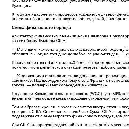
начинают постепенно возвращать активы, это не обрушивает
Кузнецова.
К тому же на фоне этих процессов ускоряется диверсификац
перестает быть просто антикризисной подушкой, приобретая 
Смена финансового порядка
Архитектор финансовых решений Алия Шамилова в разговоре
казначейским бумагам США.
— Мы видим, как золото уже стало альтернативой госдолгу
обвалить рынок, но тренд на деглобализацию очевиден, — у
В последние годы Вашингтон всё больше теряет доверие свои
понятно, что в критической ситуации резервы любой страны 
— Ускоряющими факторами стали давление на граничащие 
союзников. Подтверждением тому стала Франция, поспешивш
золота, — подчеркивает собеседница «Известий».
По данным Всемирного золотого совета (WGС), уже 59% цент
аналитика, чем острее международные отношения, тем скоре
Таким образом хранение золотых слитков внутри страны-вла
доверия к США. Снижение казначейских бумаг США в портфе
подтверждают смену мирового финансового порядка, где дол
Для США это предупреждающий сигнал о скором и массовом