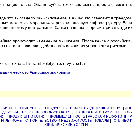
ет рационально. Она не «убегает» из системы, а просто снижает п
гда это выглядело как исключение. Сейчас это становится трендом
торые можно «заморозить» через финансовую инфраструктуру. Есл
менно поэтому центральные банки начинают пересматривать, где и
сейчас происходит изменение мышления. После кейса с российски
 дальше они начинают действовать исходя из управления рисками.
y-es-ne-khotiat-khranit-zolotye-rezervy-v-ssha
изация
#золото
#мировая экономика
|
БИЗНЕС И ФИНАНСЫ
|
ГОСУДАРСТВО И ВЛАСТЬ
|
ДОМАШНИЙ ОЧАГ
|
ДО
 ЗДОРОВЬЕ
|
НОВОСТИ
|
ОБОРУДОВАНИЕ, ТЕХНИКА И ИНСТРУМЕНТЫ
|
ОБР
ИЯ
|
ПРОДУКТЫ ПИТАНИЯ
|
ПРОМЫШЛЕННОСТЬ
|
РАБОТА И РЕКРУТИНГ
|
 И РЕГИОНЫ
|
СТРОИТЕЛЬСТВО И НЕДВИЖИМОСТЬ
|
ТОВАРЫ
|
ТОПЛИВО 
ЮРИДИЧЕСКИЕ УСЛУГИ