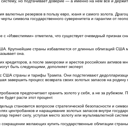
 систему, но подтачивает доверие — а именно на нем всё и держит
ия валютных резервов в пользу евро, юаня и самого золота. Драг
черты символа государственного суверенитета и гарантии от геопо
 с «Известиями» отметила, что существует очевидный признак сн
 США. Крупнейшие страны избавляются от длинных облигаций США 
казывает она.
х кредиторов, а после заморозки и арестов российских активов мн
могут быть следующими, дополняет эксперт.
с США страны и тарифы Трампа. Они подстегивают дедолларизац
ая завершить процесс возврата своих золотых запасов на родину 
робанков предпочитают хранить золото у себя, а не за рубежом. 
е будет расти этот процент.
дельца становится вопросом стратегической безопасности и симво
лях центробанков и наращивание золотых запасов внутри государ
лар теряет силу, уступая место золоту или мультивалютной систем
 сокращении желающих купить государственные облигации страны