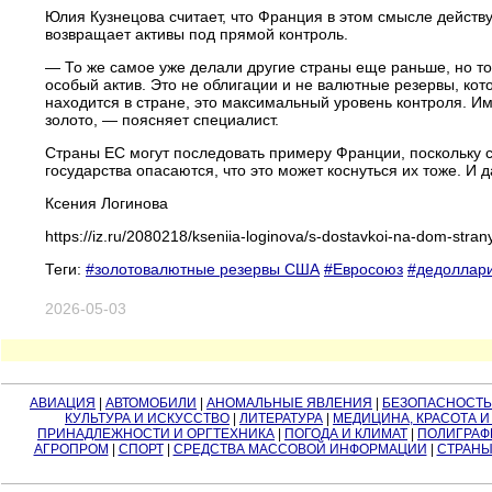
Юлия Кузнецова считает, что Франция в этом смысле действу
возвращает активы под прямой контроль.
— То же самое уже делали другие страны еще раньше, но то
особый актив. Это не облигации и не валютные резервы, ко
находится в стране, это максимальный уровень контроля. И
золото, — поясняет специалист.
Страны ЕС могут последовать примеру Франции, поскольку 
государства опасаются, что это может коснуться их тоже. И
Ксения Логинова
https://iz.ru/2080218/kseniia-loginova/s-dostavkoi-na-dom-stran
Теги:
#золотовалютные резервы США
#Евросоюз
#дедоллар
2026-05-03
АВИАЦИЯ
|
АВТОМОБИЛИ
|
АНОМАЛЬНЫЕ ЯВЛЕНИЯ
|
БЕЗОПАСНОСТЬ
КУЛЬТУРА И ИСКУССТВО
|
ЛИТЕРАТУРА
|
МЕДИЦИНА, КРАСОТА И
ПРИНАДЛЕЖНОСТИ И ОРГТЕХНИКА
|
ПОГОДА И КЛИМАТ
|
ПОЛИГРАФ
АГРОПРОМ
|
СПОРТ
|
СРЕДСТВА МАССОВОЙ ИНФОРМАЦИИ
|
СТРАНЫ