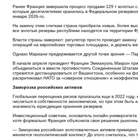
Ранее Франция завершила процесс продажи 129 т золотых с
которые десятилетиями хранились в Федеральном резервном 
январе 2026-го.
На замену этим слиткам страна приобрела новые, более выс
все золотые резервы республики находятся на территории Ф
Власти страны заверяют: регулятор просто проводит замену
операций на европейских торговых площадках, и держать мета
Однако Мариани придерживается другой точки зрения — Пари
В начале апреля президент Франции Эммануэль Макрон при
объединиться и вместе противостоять Соединенным Штатам, 
стремятся дистанцироваться от Вашингтона, особенно на ф
раскритиковал НАТО за «скверное отношение» и неэффективн
Заморозка российских активов
Глобальная переоценка рисков произошла еще в 2022 году, 
числиться в собственности экономически, но при этом быть
значимость юрисдикции хранения резервов.
Инвестиционный советник, основатель онлайн-университета
хотя формально Франция объяснила свое решение рыночны
— Заморозка российских золотовалютных активов примерно н
меняется геополитический контекст. До этого считалось, чт