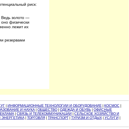
отенциальный риск:
. Ведь золото —
и оно физически
менно лежит их
ми резервами
СУГ
|
ИНФОРМАЦИОННЫЕ ТЕХНОЛОГИИ И ОБОРУДОВАНИЕ
|
КОСМОС
|
АЗОВАНИЕ И НАУКА
|
ОБЩЕСТВО
|
ОДЕЖДА И ОБУВЬ
|
ОФИСНЫЕ
РЕКЛАМА
|
СВЯЗЬ И ТЕЛЕКОММУНИКАЦИИ
|
СЕЛЬСКОЕ ХОЗЯЙСТВО И
И ЭНЕРГЕТИКА
|
ТОРГОВЛЯ
|
ТРАНСПОРТ
|
ТУРИЗМ И ОТДЫХ
|
УСЛУГИ
|