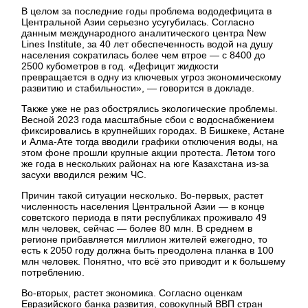
В целом за последние годы проблема вододефицита в
Центральной Азии серьезно усугубилась. Согласно
данным международного аналитического центра New
Lines Institute, за 40 лет обеспеченность водой на душу
населения сократилась более чем втрое — с 8400 до
2500 кубометров в год. «Дефицит жидкости
превращается в одну из ключевых угроз экономическому
развитию и стабильности», — говорится в докладе.
Также уже не раз обострялись экологические проблемы.
Весной 2023 года масштабные сбои с водоснабжением
фиксировались в крупнейших городах. В Бишкеке, Астане
и Алма-Ате тогда вводили графики отключения воды, на
этом фоне прошли крупные акции протеста. Летом того
же года в нескольких районах на юге Казахстана из-за
засухи вводился режим ЧС.
Причин такой ситуации несколько. Во-первых, растет
численность населения Центральной Азии — в конце
советского периода в пяти республиках проживало 49
млн человек, сейчас — более 80 млн. В среднем в
регионе прибавляется миллион жителей ежегодно, то
есть к 2050 году должна быть преодолена планка в 100
млн человек. Понятно, что всё это приводит и к большему
потреблению.
Во-вторых, растет экономика. Согласно оценкам
Евразийского банка развития, совокупный ВВП стран