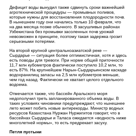
Дефицит воды вынудил также сдвинуть сроки важнейшей
агротехнической процедуры — промывных поливов,
которые нужны для восстановления плодородности почв.
В нынешнем году они начались только 10 февраля, что
на два месяца позже обычного. В засушливых районах
Узбекистана без промывки засоленных почв урожай
невозможен в принципе, поэтому такая задержка грозит
серьезными потерями.
На второй крупной центральноазиатской реке —
Сырдарье — ситуация более оптимистичная, хотя и здесь
есть поводы для тревоги. При норме общей приточности
11,7 млн кубометров фактически поступило 10,2 млн, то
есть 87%. На крупнейшем Нарын-Сырдарьинском каскаде
водохранилищ запасы на 2,5 млн кубометров меньше,
чем год назад. Фактически не хватает целого отдельного
водоема.
Отмечается также, что бассейн Аральского моря
недополучил треть запланированного объема воды. В
таких условиях чиновники предупреждают, что нынешнее
лето может побить новые антирекорды. Министр водных
ресурсов Казахстана Нуржан Нуржигитов говорит, что в
бассейнах Сырдарьи и Таласа ожидается «водность ниже
многолетней нормы», то есть предрекает засуху.
Петля пустыни