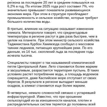
региона за последние 20 лет в среднем повышался на
6,2% в год. По итогам 2025 года рост составил 7%, что
значительно превышает показатели развивающихся
экономик мира. При этом в структуре преобладают
промышленность и сельское хозяйство, которые требуют
большого количества воды.
В-третьих, влияние на ситуацию оказывает изменение
климата. Метеорологи говорят, что среднегодовые
температуры в регионе растут в два раза быстрее, чем в
целом на планете. При этом министр сельского хозяйства
Таджикистана Курбон Хакимзода сообщал о массовом
таянии ледников, питающих крупнейшие реки. По его
данным, из 14 тыс. скоплений льда за последние годы
исчезла тысяча.
Специалисты говорят о так называемой климатической
петле Центральной Азии. Лето становится более жарким
и засушливым, разрастается территория пустынь. В таких
условиях растет потребление воды, а площадь водоемов
сокращается, даже Каспийское море отступает от своих
берегов. В результате в регионе выпадает меньше
осадков, а климат становится еще более жарким.
В-четвертых, немало сложностей связано с устаревшей
инфраструктурой. Известно, что при орошении
сельхозугодий из-за изношенности каналов, плотин и
распределительных систем теряется до половины всей