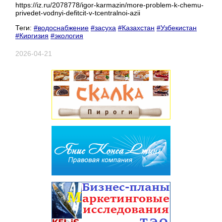
https://iz.ru/2078778/igor-karmazin/more-problem-k-chemu-
privedet-vodnyi-defitcit-v-tcentralnoi-azii
Теги:
#водоснабжение
#засуха
#Казахстан
#Узбекистан
#Киргизия
#экология
2026-04-21