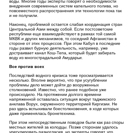
воды. Многие годы эксперты говорят о необходимости
внедрения современных систем капельного полива, но
повсеместного распространения эти технологии пока так
и не получили.
Наконец, проблемой остается слабая координация стран
Центральной Азии между собой. Если постсоветские
республики еще взаимодействуют в рамках той самой
МКВК и других механизмов, то соседний Афганистан в
стороне от этих процессов. При этом Кабул в последние
годы развил бурную деятельность, например, уже
достраивает канал Кош-Тепа, который будет забирать
воду из многострадальной Амударьи.
Все против всех
Последствий водного кризиса тоже просматривается
несколько. Вполне вероятно, что при усугублении
проблемы дело может дойти до вооруженных
столкновений. Известно, что ранее подобное уже
происходило. На протяжении долгого времени
напряженной оставалась ситуация вокруг таджикского
анклава Ворух, окруженного территорией Киргизии. Не
раз здесь вспыхивали боестолкновения, в ходе которых
даже применялась бронетехника.
При этом непосредственным поводом были как раз споры
местных жителей за колодцы. Позже сторонам удалось
урегулировать разногласия, но эксперты говорят, что