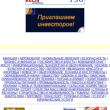
АВИАЦИЯ
|
АВТОМОБИЛИ
|
АНОМАЛЬНЫЕ ЯВЛЕНИЯ
|
БЕЗОПАСНОСТЬ
|
БИЗНЕС И ФИНАНСЫ
|
ГОСУДАРСТВО И ВЛАСТЬ
|
ДОМАШНИЙ ОЧАГ
|
ДОСУГ
|
ИНФОРМАЦИОННЫЕ ТЕХНОЛОГИИ И ОБОРУДОВАНИЕ
|
КОСМОС
|
КУЛЬТУРА И ИСКУССТВО
|
ЛИТЕРАТУРА
|
МЕДИЦИНА, КРАСОТА И
ЗДОРОВЬЕ
|
НОВОСТИ
|
ОБОРУДОВАНИЕ, ТЕХНИКА И ИНСТРУМЕНТЫ
|
ОБРАЗОВАНИЕ И НАУКА
|
ОБЩЕСТВО
|
ОДЕЖДА И ОБУВЬ
|
ОФИСНЫЕ
ПРИНАДЛЕЖНОСТИ И ОРГТЕХНИКА
|
ПОГОДА И КЛИМАТ
|
ПОЛИГРАФИЯ
|
ПРОДУКТЫ ПИТАНИЯ
|
ПРОМЫШЛЕННОСТЬ
|
РАБОТА И РЕКРУТИНГ
|
РЕКЛАМА
|
СВЯЗЬ И ТЕЛЕКОММУНИКАЦИИ
|
СЕЛЬСКОЕ ХОЗЯЙСТВО И
АГРОПРОМ
|
СПОРТ
|
СРЕДСТВА МАССОВОЙ ИНФОРМАЦИИ
|
СТРАНЫ И
РЕГИОНЫ
|
СТРОИТЕЛЬСТВО И НЕДВИЖИМОСТЬ
|
ТОВАРЫ
|
ТОПЛИВО И
ЭНЕРГЕТИКА
|
ТОРГОВЛЯ
|
ТРАНСПОРТ
|
ТУРИЗМ И ОТДЫХ
|
УСЛУГИ
|
ЮРИДИЧЕСКИЕ УСЛУГИ