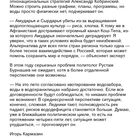
этнонациональных стратегий Александр Кобринский.
Можно строить разные графики, планы, программы, но
воды просто физически нет, подчеркивает он.
— Амударья и Сырдарья убиты из-за выращивания
водопоглощающих культур — риса, хлопка. К тому же в
Афганистане достраивают огромный канал Кош-Тепа, из-
за которого Амударья окончательно деградирует. Я
уверен, что в таких условиях война будет неизбежной.
Альтернатива для всех пяти стран региона только одна —
более тесное взаимодействие с Россией, которая может
помочь сохранить мир и порядок, — объясняет эксперт.
В этом году серьезных проблем политолог Рустам
Бурнашев не ожидает, хотя в более отдаленной
перспективе они возможны.
— На это лето согласовано квотирование водозабора,
воды в водохранилищах набрано достаточно. Если все
договоренности будут соблюдаться, то никаких проблем
не возникнет. В среднесрочной перспективе ситуация,
конечно, сложная. Ледники тают, полноводность рек
падает, рисков вододефицита становится больше. Думаю,
уже в ближайшем политическом цикле, то есть на
протяжении четырех-пяти лет, ситуация может
ухудшиться, — прогнозирует он.
Игорь Кармазин