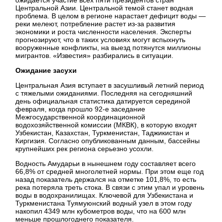
Центральной Азии. Центральной темой станет водная
проблема. В целом в регионе нарастает дефицит воды —
реки мелеют, потребление растет из-за развития
экономики и роста численности населения. Эксперты
прогнозируют, что в таких условиях могут вспыхнуть
вооруженные конфликты, на выезд потянутся миллионы
мигрантов. «Известия» разбирались в ситуации.
Ожидание засухи
Центральная Азия вступает в засушливый летний период
с тяжелыми ожиданиями. Последняя на сегодняшний
день официальная статистика датируется серединой
февраля, когда прошло 92-е заседание
Межгосударственной координационной
водохозяйственной комиссии (МКВК), в которую входят
Узбекистан, Казахстан, Туркменистан, Таджикистан и
Киргизия. Согласно опубликованным данным, бассейны
крупнейших рек региона серьезно усохли.
Водность Амударьи в нынешнем году составляет всего
66,8% от средней многолетней нормы. При этом еще год
назад показатель держался на отметке 101,8%, то есть
река потеряла треть стока. В связи с этим упал и уровень
воды в водохранилищах. Ключевой для Узбекистана и
Туркменистана Туямуюнский водный узел в этом году
накопил 4349 млн кубометров воды, что на 600 млн
меньше прошлогоднего показателя.