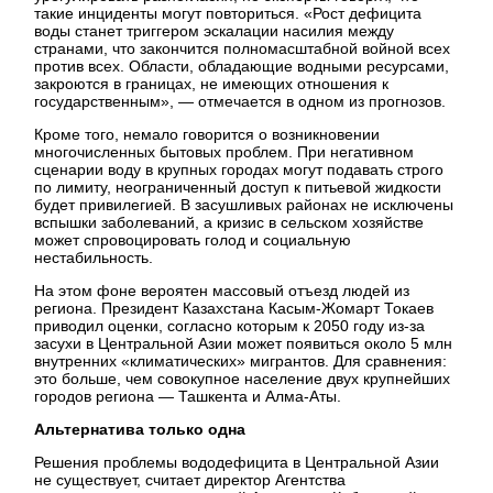
такие инциденты могут повториться. «Рост дефицита
воды станет триггером эскалации насилия между
странами, что закончится полномасштабной войной всех
против всех. Области, обладающие водными ресурсами,
закроются в границах, не имеющих отношения к
государственным», — отмечается в одном из прогнозов.
Кроме того, немало говорится о возникновении
многочисленных бытовых проблем. При негативном
сценарии воду в крупных городах могут подавать строго
по лимиту, неограниченный доступ к питьевой жидкости
будет привилегией. В засушливых районах не исключены
вспышки заболеваний, а кризис в сельском хозяйстве
может спровоцировать голод и социальную
нестабильность.
На этом фоне вероятен массовый отъезд людей из
региона. Президент Казахстана Касым-Жомарт Токаев
приводил оценки, согласно которым к 2050 году из-за
засухи в Центральной Азии может появиться около 5 млн
внутренних «климатических» мигрантов. Для сравнения:
это больше, чем совокупное население двух крупнейших
городов региона — Ташкента и Алма-Аты.
Альтернатива только одна
Решения проблемы вододефицита в Центральной Азии
не существует, считает директор Агентства