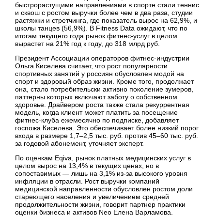
быстрорастущими направлениями в спорте стали теннис
и сквош с ростом выручки более чем в два раза, студии
растяжки и стретчинга, где показатель вырос на 62,9%, и
школы танцев (56,9%). В Fitness Data ожидают, что по
итогам текущего года рынок фитнес-услуг в целом
вырастет на 21% год к году, до 318 млрд руб.
Президент Ассоциации операторов фитнес-индустрии
Ольга Киселева считает, что рост популярности
спортивных занятий у россиян обусловлен модой на
спорт и здоровый образ жизни. Кроме того, продолжает
она, стало потребительски активно поколение зумеров,
паттерны которых включают заботу о собственном
здоровье. Драйвером роста также стала рекуррентная
модель, когда клиент может платить за посещение
фитнес-клуба ежемесячно по подписке, добавляет
госпожа Киселева. Это обеспечивает более низкий порог
входа в размере 1,7–2,5 тыс. руб. против 45–60 тыс. руб.
за годовой абонемент, уточняет эксперт.
По оценкам Eqiva, рынок платных медицинских услуг в
целом вырос на 13,4% в текущих ценах, но в
сопоставимых — лишь на 3,1% из-за высокого уровня
инфляции в отрасли. Рост выручки компаний
медицинской направленности обусловлен ростом доли
стареющего населения и увеличением средней
продолжительности жизни, говорит партнер практики
оценки бизнеса и активов Neo Елена Варламова.