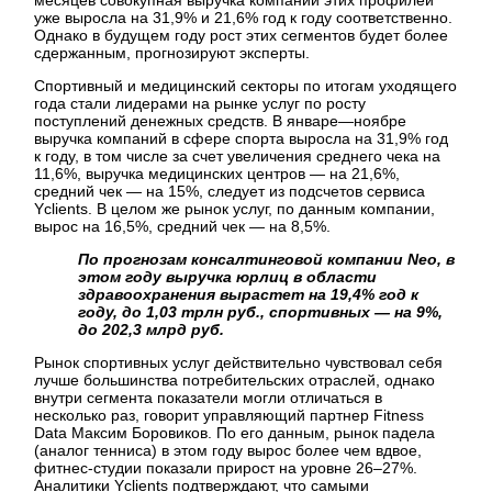
уже выросла на 31,9% и 21,6% год к году соответственно.
Однако в будущем году рост этих сегментов будет более
сдержанным, прогнозируют эксперты.
Спортивный и медицинский секторы по итогам уходящего
года стали лидерами на рынке услуг по росту
поступлений денежных средств. В январе—ноябре
выручка компаний в сфере спорта выросла на 31,9% год
к году, в том числе за счет увеличения среднего чека на
11,6%, выручка медицинских центров — на 21,6%,
средний чек — на 15%, следует из подсчетов сервиса
Yclients. В целом же рынок услуг, по данным компании,
вырос на 16,5%, средний чек — на 8,5%.
По прогнозам консалтинговой компании Neo, в
этом году выручка юрлиц в области
здравоохранения вырастет на 19,4% год к
году, до 1,03 трлн руб., спортивных — на 9%,
до 202,3 млрд руб.
Рынок спортивных услуг действительно чувствовал себя
лучше большинства потребительских отраслей, однако
внутри сегмента показатели могли отличаться в
несколько раз, говорит управляющий партнер Fitness
Data Максим Боровиков. По его данным, рынок падела
(аналог тенниса) в этом году вырос более чем вдвое,
фитнес-студии показали прирост на уровне 26–27%.
Аналитики Yclients подтверждают, что самыми