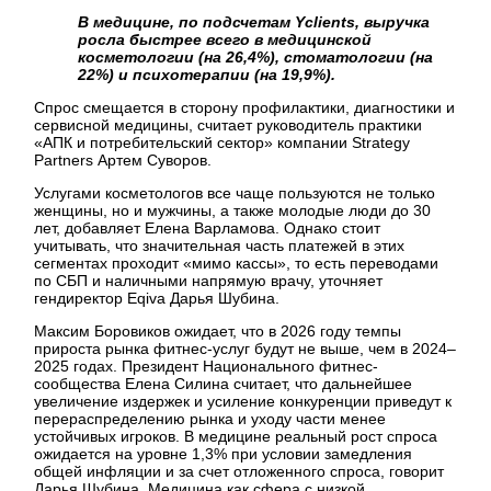
В медицине, по подсчетам Yclients, выручка
росла быстрее всего в медицинской
косметологии (на 26,4%), стоматологии (на
22%) и психотерапии (на 19,9%).
Спрос смещается в сторону профилактики, диагностики и
сервисной медицины, считает руководитель практики
«АПК и потребительский сектор» компании Strategy
Partners Артем Суворов.
Услугами косметологов все чаще пользуются не только
женщины, но и мужчины, а также молодые люди до 30
лет, добавляет Елена Варламова. Однако стоит
учитывать, что значительная часть платежей в этих
сегментах проходит «мимо кассы», то есть переводами
по СБП и наличными напрямую врачу, уточняет
гендиректор Eqiva Дарья Шубина.
Максим Боровиков ожидает, что в 2026 году темпы
прироста рынка фитнес-услуг будут не выше, чем в 2024–
2025 годах. Президент Национального фитнес-
сообщества Елена Силина считает, что дальнейшее
увеличение издержек и усиление конкуренции приведут к
перераспределению рынка и уходу части менее
устойчивых игроков. В медицине реальный рост спроса
ожидается на уровне 1,3% при условии замедления
общей инфляции и за счет отложенного спроса, говорит
Дарья Шубина. Медицина как сфера с низкой