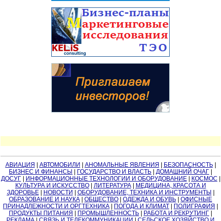
АВИАЦИЯ
|
АВТОМОБИЛИ
|
АНОМАЛЬНЫЕ ЯВЛЕНИЯ
|
БЕЗОПАСНОСТЬ
|
БИЗНЕС И ФИНАНСЫ
|
ГОСУДАРСТВО И ВЛАСТЬ
|
ДОМАШНИЙ ОЧАГ
|
ДОСУГ
|
ИНФОРМАЦИОННЫЕ ТЕХНОЛОГИИ И ОБОРУДОВАНИЕ
|
КОСМОС
|
КУЛЬТУРА И ИСКУССТВО
|
ЛИТЕРАТУРА
|
МЕДИЦИНА, КРАСОТА И
ЗДОРОВЬЕ
|
НОВОСТИ
|
ОБОРУДОВАНИЕ, ТЕХНИКА И ИНСТРУМЕНТЫ
|
ОБРАЗОВАНИЕ И НАУКА
|
ОБЩЕСТВО
|
ОДЕЖДА И ОБУВЬ
|
ОФИСНЫЕ
ПРИНАДЛЕЖНОСТИ И ОРГТЕХНИКА
|
ПОГОДА И КЛИМАТ
|
ПОЛИГРАФИЯ
|
ПРОДУКТЫ ПИТАНИЯ
|
ПРОМЫШЛЕННОСТЬ
|
РАБОТА И РЕКРУТИНГ
|
РЕКЛАМА
|
СВЯЗЬ И ТЕЛЕКОММУНИКАЦИИ
|
СЕЛЬСКОЕ ХОЗЯЙСТВО И