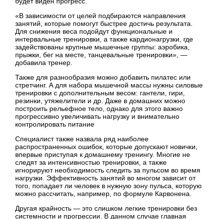
будет виден прогресс.
«В зависимости от целей подбираются направления
занятий, которые помогут быстрее достичь результата.
Для снижения веса подойдут функциональные и
интервальные тренировки, а также кардионагрузки, где
задействованы крупные мышечные группы: аэробика,
прыжки, бег на месте, танцевальные тренировки», —
добавила тренер.
Также для разнообразия можно добавить пилатес или
стретчинг. А для набора мышечной массы нужны силовые
тренировки с дополнительным весом: гантели, гири,
резинки, утяжелители и др. Даже в домашних можно
построить рельефное тело, однако для этого важно
прогрессивно увеличивать нагрузку и внимательно
контролировать питание
Специалист также назвала ряд наиболее
распространенных ошибок, которые допускают новички,
впервые приступая к домашнему тренингу. Многие не
следят за интенсивностью тренировки, а также
игнорируют необходимость следить за пульсом во время
нагрузки. Эффективность занятий во многом зависит от
того, попадает ли человек в нужную зону пульса, которую
можно рассчитать, например, по формуле Карвонена.
Другая крайность — это слишком легкие тренировки без
системности и прогрессии. В данном случае главная