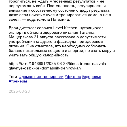
торопиться, не ждать мгновенных результатов и не
переутомлять себя. Постепенность, регулярность и
внимание к собственному состоянию дадут результат,
даже если начать с нуля и тренироваться дома, а не в
зале», — подытожила Потехина.
Врач-диетолог сервиса Level Kitchen, нутрициолог,
эксперт в области здорового питания Татьяна
Мещерякова 21 августа рассказала о допустимости
употребления сладкого и фастфуда при здоровом
питании. Она отметила, что необходимо соблюдать
баланс питательных веществ и энергии, но знать меру и
учитывать общую калорийность.
https://iz.ru/1943891/2025-08-28/fitnes-trener-nazvala-
glavnye-osibki-pri-domasnih-trenirovkah
Теги:
#домашние тренировки
#фитнес
#здоровье
#тренеры
2025-08-28