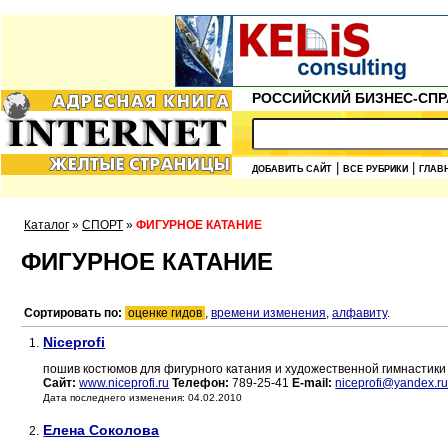
РОССИЙСКИЙ БИЗНЕС-СПР
|
|
ДОБАВИТЬ САЙТ
ВСЕ РУБРИКИ
ГЛАВ
Каталог
»
СПОРТ
»
ФИГУРНОЕ КАТАНИЕ
ФИГУРНОЕ КАТАНИЕ
Сортировать по:
оценке гидов
,
времени изменения
,
алфавиту
.
Niceprofi
1.
пошив костюмов для фигурного катания и художественной гимнастики 
Сайт:
www.niceprofi.ru
Телефон:
789-25-41
E-mail:
niceprofi@yandex.r
Дата последнего изменения: 04.02.2010
Елена Соколова
2.