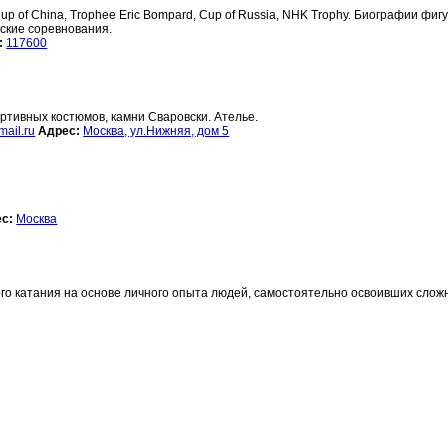
up of China, Trophee Eric Bompard, Cup of Russia, NHK Trophy. Биографии фиг
нские соревнования.
:
117600
ртивных костюмов, камни Сваровски. Ателье.
ail.ru
Адрес:
Москва, ул.Нижняя, дом 5
с:
Москва
ого катания на основе личного опыта людей, самостоятельно освоивших сло