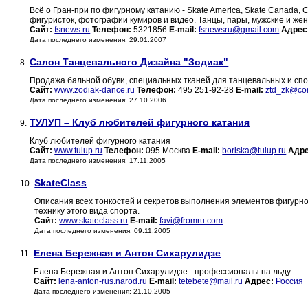
Всё о Гран-при по фигурному катанию - Skate America, Skate Canada, C
фигуристок, фотографии кумиров и видео. Танцы, пары, мужские и же
Сайт:
fsnews.ru
Телефон:
5321856
E-mail:
fsnewsru@gmail.com
Адрес
Дата последнего изменения: 29.01.2007
Салон Танцевального Дизайна "Зодиак"
8.
Продажа бальной обуви, специальных тканей для танцевальных и спо
Сайт:
www.zodiak-dance.ru
Телефон:
495 251-92-28
E-mail:
ztd_zk@com
Дата последнего изменения: 27.10.2006
ТУЛУП – Клуб любителей фигурного катания
9.
Клуб любителей фигурного катания
Сайт:
www.tulup.ru
Телефон:
095 Москва
E-mail:
boriska@tulup.ru
Адре
Дата последнего изменения: 17.11.2005
SkateClass
10.
Описания всех тонкостей и секретов выполнения элементов фигурн
технику этого вида спорта.
Сайт:
www.skateclass.ru
E-mail:
favi@fromru.com
Дата последнего изменения: 09.11.2005
Елена Бережная и Антон Сихарулидзе
11.
Елена Бережная и Антон Сихарулидзе - профессионалы на льду
Сайт:
lena-anton-rus.narod.ru
E-mail:
tetebete@mail.ru
Адрес:
Россия
Дата последнего изменения: 21.10.2005