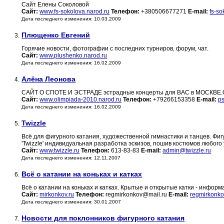
Сайт Елены Соколовой
Сайт:
www.fs-sokolova.narod.ru
Телефон:
+380506677271
E-mail:
fs-s
Дата последнего изменения: 10.03.2009
Плющенко Евгений
3.
Горячие новости, фотографии с последних турниров, форум, чат.
Сайт:
www.plushenko.narod.ru
Дата последнего изменения: 16.02.2009
Алёна Леонова
4.
CАЙТ О СПОТЕ И ЭСТРАДЕ эстрадные концерты для ВАС в МОСКВЕ.О
Сайт:
www.olimpiada-2010.narod.ru
Телефон:
+79266153358
E-mail:
p
Дата последнего изменения: 16.02.2009
Twizzle
5.
Всё для фигурного катания, художественной гимнастики и танцев. Фигурн
'Twizzle' индивидуальная разработка эскизов, пошив костюмов любого
Сайт:
www.twizzle.ru
Телефон:
613-83-83
E-mail:
admin@twizzle.ru
Дата последнего изменения: 12.11.2007
Всё о катании на коньках и катках
6.
Всё о катании на коньках и катках. Крытые и открытые катки - информ
Сайт:
mirkonkov.ru
Телефон:
regmirkonkov@mail.ru
E-mail:
regmirkonko
Дата последнего изменения: 30.01.2007
Новости для поклонников фигурного катания
7.