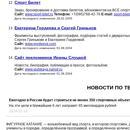
Спорт Билет
12.
Заказ, бронирование и доставка билетов, абонементов на ВСЕ спор
Сайт:
www.sport-bilet.ru
Телефон:
+7(095)768-42-76
E-mail:
sport-bile
Дата последнего изменения: 28.02.2005
Екатерина Гордеева и Сергей Гриньков
13.
Фрагменты выступлений, фотографии, подборка статей о двукратны
Сергее Гринькове и Екатерине Гордеевой.
Сайт:
www.gordeeva.com
Дата последнего изменения: 01.08.2004
Сайт поклонников Ирины Слуцкой
14.
Новости, биография, публикации в прессе, фотоальбом.
Сайт:
www.slutskaya.narod.ru
Дата последнего изменения: 01.08.2004
НОВОСТИ ПО ТЕ
Ежегодно в России будет строиться не менее 350 спортивных объек
На эти цели в ближайшие 6 лет направят 65 миллиардов рублей
2024-10-18
ФИГУРНОЕ КАТАНИЕ — конькобежный вид спорта, в котором спортсмен, дв
элементы в порядке, определённом программой, в определённое количес