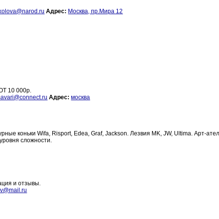
okolova@narod.ru
Адрес:
Москва, пр.Мира 12
Т 10 000р.
savari@connect.ru
Адрес:
москва
ые коньки Wifa, Risport, Edea, Graf, Jackson. Лезвия MK, JW, Ultima. Арт-ате
 уровня сложности.
ация и отзывы.
v@mail.ru