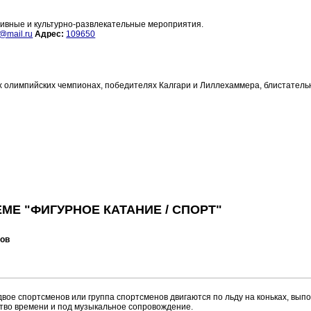
тивные и культурно-развлекательные мероприятия.
t@mail.ru
Адрес:
109650
х олимпийских чемпионах, победителях Калгари и Лиллехаммера, блистатель
МЕ "ФИГУРНОЕ КАТАНИЕ / СПОРТ"
тов
ое спортсменов или группа спортсменов двигаются по льду на коньках, вып
тво времени и под музыкальное сопровождение.