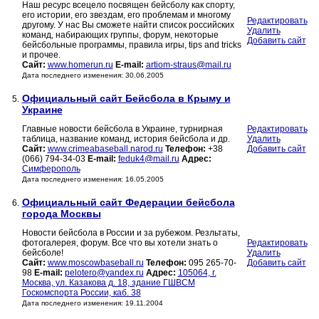
Наш ресурс всецело посвящен бейсболу как спорту,
его истории, его звездам, его проблемам и многому
Редактировать
другому. У нас Вы сможете найти список российских
Удалить
команд, набирающих группы, форум, некоторые
Добавить сайт
бейсбольные программы, правила игры, tips and tricks
и прочее.
Сайт:
www.homerun.ru
E-mail:
artiom-straus@mail.ru
Дата последнего изменения: 30.06.2005
Официальный сайт Бейсбола в Крыму и
5.
Украине
Главные новости бейсбола в Украине, турнирная
Редактировать
таблица, название команд, история бейсбола и др.
Удалить
Сайт:
www.crimeabaseball.narod.ru
Телефон:
+38
Добавить сайт
(066) 794-34-03
E-mail:
feduk4@mail.ru
Адрес:
Симферополь
Дата последнего изменения: 16.05.2005
Официальный сайт Федерации бейсбола
6.
города Москвы
Новости бейсбола в России и за рубежом. Резльтаты,
фотогалерея, форум. Все что вы хотели знать о
Редактировать
бейсболе!
Удалить
Сайт:
www.moscowbaseball.ru
Телефон:
095 265-70-
Добавить сайт
98
E-mail:
pelotero@yandex.ru
Адрес:
105064, г.
Москва, ул. Казакова д. 18, здание ГШВСМ
Госкомспорта России, каб. 38
Дата последнего изменения: 19.11.2004