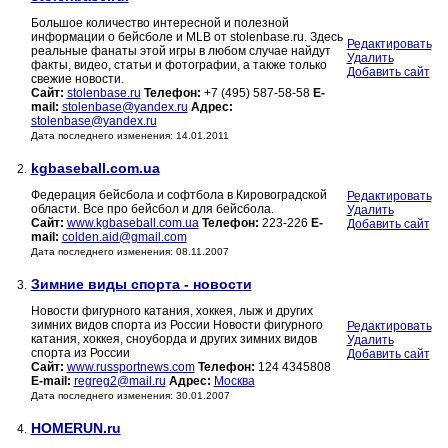
Большое количество интересной и полезной
информации о бейсболе и MLB от stolenbase.ru. Здесь
Редактировать
реальные фанаты этой игры в любом случае найдут
Удалить
факты, видео, статьи и фотографии, а также только
Добавить сайт
свежие новости.
Сайт:
stolenbase.ru
Телефон:
+7 (495) 587-58-58
E-
mail:
stolenbase@yandex.ru
Адрес:
stolenbase@yandex.ru
Дата последнего изменения: 14.01.2011
kgbaseball.com.ua
2.
Федерация бейсбола и софтбола в Кировоградской
Редактировать
области. Все про бейсбол и для бейсбола.
Удалить
Сайт:
www.kgbaseball.com.ua
Телефон:
223-226
E-
Добавить сайт
mail:
colden.aid@gmail.com
Дата последнего изменения: 08.11.2007
Зимние виды спорта - новости
3.
Новости фигурного катания, хоккея, лыж и других
зимних видов спорта из России Новости фигурного
Редактировать
катания, хоккея, сноуборда и других зимних видов
Удалить
спорта из России
Добавить сайт
Сайт:
www.russportnews.com
Телефон:
124 4345808
E-mail:
regreg2@mail.ru
Адрес:
Москва
Дата последнего изменения: 30.01.2007
HOMERUN.ru
4.