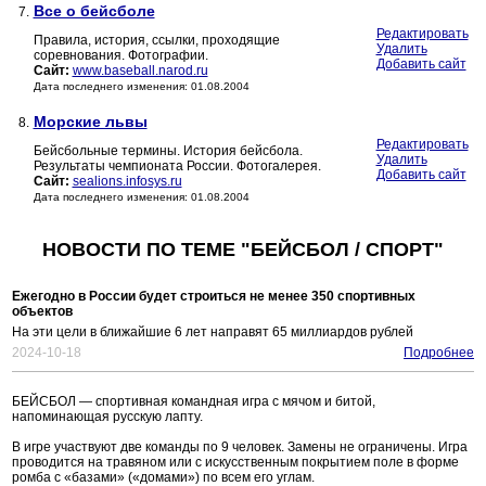
Все о бейсболе
7.
Редактировать
Правила, история, ссылки, проходящие
Удалить
соревнования. Фотографии.
Добавить сайт
Сайт:
www.baseball.narod.ru
Дата последнего изменения: 01.08.2004
Морские львы
8.
Редактировать
Бейсбольные термины. История бейсбола.
Удалить
Результаты чемпионата России. Фотогалерея.
Добавить сайт
Сайт:
sealions.infosys.ru
Дата последнего изменения: 01.08.2004
НОВОСТИ ПО ТЕМЕ "БЕЙСБОЛ / СПОРТ"
Ежегодно в России будет строиться не менее 350 спортивных
объектов
На эти цели в ближайшие 6 лет направят 65 миллиардов рублей
2024-10-18
Подробнее
БЕЙСБОЛ — спортивная командная игра с мячом и битой,
напоминающая русскую лапту.
В игре участвуют две команды по 9 человек. Замены не ограничены. Игра
проводится на травяном или с искусственным покрытием поле в форме
ромба с «базами» («домами») по всем его углам.