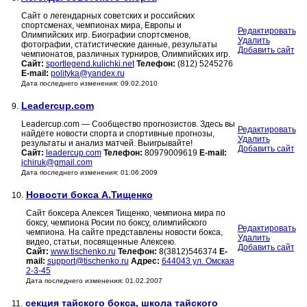
Сайт о легендарных советских и российских
спортсменах, чемпионах мира, Европы и
Редактировать
Олимпийских игр. Биографии спортсменов,
Удалить
фотографии, статистические данные, результаты
Добавить сайт
чемпионатов, различных турниров, Олимпийских игр.
Сайт:
sportlegend.kulichki.net
Телефон:
(812) 5245276
E-mail:
polityka@yandex.ru
Дата последнего изменения: 09.02.2010
Leadercup.com
9.
Leadercup.com — Сообщество прогнозистов. Здесь вы
Редактировать
найдете новости спорта и спортивные прогнозы,
Удалить
результаты и анализ матчей. Выигрывайте!
Добавить сайт
Сайт:
leadercup.com
Телефон:
80979009619
E-mail:
jchiruk@gmail.com
Дата последнего изменения: 01.06.2009
Новости бокса А.Тищенко
10.
Сайт боксера Алексея Тищенко, чемпиона мира по
боксу, чемпиона Росии по боксу, олимпийского
Редактировать
чемпиона. На сайте представлены новости бокса,
Удалить
видео, статьи, посвященные Алексею.
Добавить сайт
Сайт:
www.tischenko.ru
Телефон:
8(3812)546374
E-
mail:
support@tischenko.ru
Адрес:
644043 ул. Омская
2-3-45
Дата последнего изменения: 01.02.2007
секция тайского бокса, школа тайского
11.