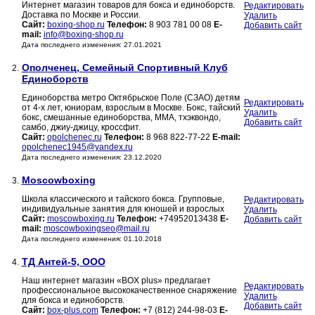
Интернет магазин товаров для бокса и единоборств.
Редактировать
Доставка по Москве и России.
Удалить
Сайт:
boxing-shop.ru
Телефон:
8 903 781 00 08
E-
Добавить сайт
mail:
info@boxing-shop.ru
Дата последнего изменения: 27.01.2021
Ополченец, Семейный Спортивный Клуб
2.
Единоборств
Единоборства метро Октябрьское Поле (СЗАО) детям
Редактировать
от 4-х лет, юниорам, взрослым в Москве. Бокс, тайский
Удалить
бокс, смешанные единоборства, ММА, тхэквондо,
Добавить сайт
самбо, джиу-джицу, кроссфит.
Сайт:
opolchenec.ru
Телефон:
8 968 822-77-22
E-mail:
opolchenec1945@yandex.ru
Дата последнего изменения: 23.12.2020
Moscowboxing
3.
Школа классического и тайского бокса. Групповые,
Редактировать
индивидуальные занятия для юношей и взрослых
Удалить
Сайт:
moscowboxing.ru
Телефон:
+74952013438
E-
Добавить сайт
mail:
moscowboxingseo@mail.ru
Дата последнего изменения: 01.10.2018
ТД Антей-5, ООО
4.
Наш интернет магазин «BOX plus» предлагает
Редактировать
профессиональное высококачественное снаряжение
Удалить
для бокса и единоборств.
Добавить сайт
Сайт:
box-plus.com
Телефон:
+7 (812) 244-98-03
E-