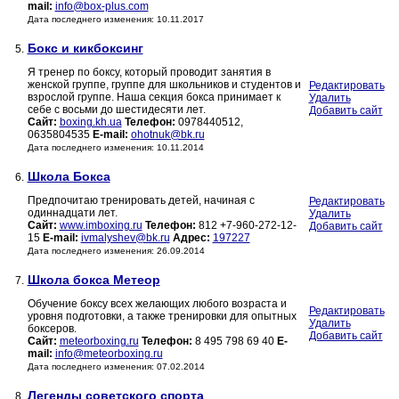
mail:
info@box-plus.com
Дата последнего изменения: 10.11.2017
Бокс и кикбоксинг
5.
Я тренер по боксу, который проводит занятия в
женской группе, группе для школьников и студентов и
Редактировать
взрослой группе. Наша секция бокса принимает к
Удалить
себе с восьми до шестидесяти лет.
Добавить сайт
Сайт:
boxing.kh.ua
Телефон:
0978440512,
0635804535
E-mail:
ohotnuk@bk.ru
Дата последнего изменения: 10.11.2014
Школа Бокса
6.
Предпочитаю тренировать детей, начиная с
Редактировать
одиннадцати лет.
Удалить
Сайт:
www.imboxing.ru
Телефон:
812 +7-960-272-12-
Добавить сайт
15
E-mail:
ivmalyshev@bk.ru
Адрес:
197227
Дата последнего изменения: 26.09.2014
Школа бокса Метеор
7.
Обучение боксу всех желающих любого возраста и
Редактировать
уровня подготовки, а также тренировки для опытных
Удалить
боксеров.
Добавить сайт
Сайт:
meteorboxing.ru
Телефон:
8 495 798 69 40
E-
mail:
info@meteorboxing.ru
Дата последнего изменения: 07.02.2014
Легенды советского спорта
8.