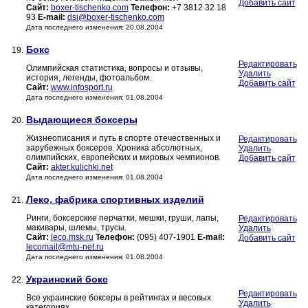
Добавить сайт
Сайт:
boxer-tischenko.com
Телефон:
+7 3812 32 18
93
E-mail:
dsi@boxer-tischenko.com
Дата последнего изменения: 20.08.2004
Бокс
19.
Редактировать
Олимпийская статистика, вопросы и отзывы,
Удалить
история, легенды, фотоальбом.
Добавить сайт
Сайт:
www.infosport.ru
Дата последнего изменения: 01.08.2004
Выдающиеся боксеры
20.
Жизнеописания и путь в спорте отечественных и
Редактировать
зарубежных боксеров. Хроника абсолютных,
Удалить
олимпийских, европейских и мировых чемпионов.
Добавить сайт
Сайт:
akter.kulichki.net
Дата последнего изменения: 01.08.2004
Леко, фабрика спортивных изделий
21.
Ринги, боксерские перчатки, мешки, груши, лапы,
Редактировать
макивары, шлемы, трусы.
Удалить
Сайт:
leco.msk.ru
Телефон:
(095) 407-1901
E-mail:
Добавить сайт
lecomail@mtu-net.ru
Дата последнего изменения: 01.08.2004
Украинский бокс
22.
Редактировать
Все украинские боксеры в рейтингах и весовых
Удалить
категориях.