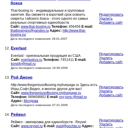
бокса
Thai-boxing.ru - индивидуальные и групповые
занятия. Вы сможете в короткий срок освоить
Редактировать
секреты тайского бокса - этого одного из самых
Удалить
реальныx спортивных единоборств.
Добавить сайт
Сайт:
www.thai-boxing.ru
Телефон:
456456
E-mail:
thaiboxingru@yandex.ru
Адрес:
http://www.thai-
boxing.ru/
Дата последнего изменения: 29.01.2007
Everlast
12.
Редактировать
Everlast - оригинальная продукция из США
Удалить
Сайт:
everlastrus.ru
Телефон:
7451411
E-mail:
Добавить сайт
kond4r@mail.ru
Дата последнего изменения: 16.08.2006
Рой Джонс
13.
http://www.thegeniusofboxing.mylivepage.ru Здесь есть
Редактировать
Игры,Софт,Видео, и многое другое для вас!
Удалить
Сайт:
www.thegeniusofboxing.mylivepage.ru
Добавить сайт
Телефон:
069608902
E-mail:
roy-jons-@mail.ru
Адрес:
Молдова
Дата последнего изменения: 07.01.2006
Рейвел
14.
Редактировать
Рейвел - экипировка для единоборств - Reyvel
Удалить
Сайт:
www.reyvel.ru
E-mail:
quet@pochta.ru
Адрес: