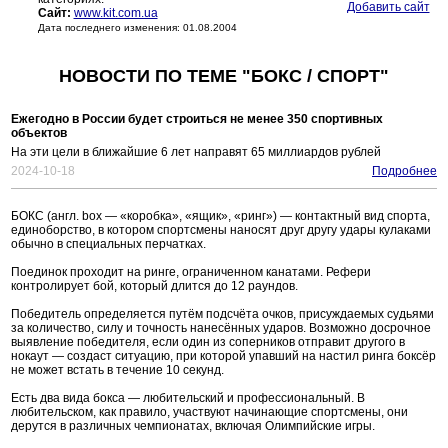
Добавить сайт
Сайт:
www.kit.com.ua
Дата последнего изменения: 01.08.2004
НОВОСТИ ПО ТЕМЕ "БОКС / СПОРТ"
Ежегодно в России будет строиться не менее 350 спортивных
объектов
На эти цели в ближайшие 6 лет направят 65 миллиардов рублей
2024-10-18
Подробнее
БОКС (англ. box — «коробка», «ящик», «ринг») — контактный вид спорта,
единоборство, в котором спортсмены наносят друг другу удары кулаками
обычно в специальных перчатках.
Поединок проходит на ринге, ограниченном канатами. Рефери
контролирует бой, который длится до 12 раундов.
Победитель определяется путём подсчёта очков, присуждаемых судьями
за количество, силу и точность нанесённых ударов. Возможно досрочное
выявление победителя, если один из соперников отправит другого в
нокаут — создаст ситуацию, при которой упавший на настил ринга боксёр
не может встать в течение 10 секунд.
Есть два вида бокса — любительский и профессиональный. В
любительском, как правило, участвуют начинающие спортсмены, они
дерутся в различных чемпионатах, включая Олимпийские игры.