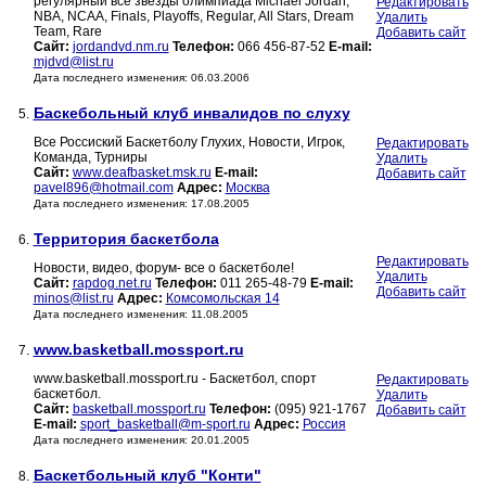
регулярный все звезды олимпиада Michael Jordan,
Редактировать
NBA, NCAA, Finals, Playoffs, Regular, All Stars, Dream
Удалить
Team, Rare
Добавить сайт
Сайт:
jordandvd.nm.ru
Телефон:
066 456-87-52
E-mail:
mjdvd@list.ru
Дата последнего изменения: 06.03.2006
Баскебольный клуб инвалидов по слуху
5.
Все Россиский Баскетболу Глухих, Новости, Игрок,
Редактировать
Команда, Турниры
Удалить
Сайт:
www.deafbasket.msk.ru
E-mail:
Добавить сайт
pavel896@hotmail.com
Адрес:
Москва
Дата последнего изменения: 17.08.2005
Территория баскетбола
6.
Редактировать
Новости, видео, форум- все о баскетболе!
Удалить
Сайт:
rapdog.net.ru
Телефон:
011 265-48-79
E-mail:
Добавить сайт
minos@list.ru
Адрес:
Комсомольская 14
Дата последнего изменения: 11.08.2005
www.basketball.mossport.ru
7.
www.basketball.mossport.ru - Баскетбол, спорт
Редактировать
баскетбол.
Удалить
Сайт:
basketball.mossport.ru
Телефон:
(095) 921-1767
Добавить сайт
E-mail:
sport_basketball@m-sport.ru
Адрес:
Россия
Дата последнего изменения: 20.01.2005
Баскетбольный клуб "Конти"
8.