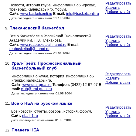
Редактировать
Новости, история клуба. Информация об игроках,
Удалить
тренерах. Календарь игр. Форум.
Добавить сайт
Сайт:
www.basketconti.ru
E-mail:
info@basketconti.ru
Дата последнего изменения: 21.10.2004
Плехановский баскетбол
9.
Все о баскетболе в Российской Экономической
Редактировать
Академии им. Г. В. Плеханова.
Удалить
Сайт:
www.reabasketball.narod.ru
E-mail:
Добавить сайт
reabasketball@narod.ru
Дата последнего изменения: 01.08.2004
Урал-Грейт, Профессиональный
10.
баскетбольный клуб
Редактировать
Информация о клубе, история, информация об
Удалить
игроках, календарь игр.
Добавить сайт
Сайт:
www.ural-great.ru
Телефон:
(3422) 12-97-97
E-
mail:
club@ural-great.ru
Дата последнего изменения: 01.08.2004
Все о НБА на русском языке
11.
Редактировать
Все новости, отчеты, обзоры, история, форум.
Удалить
Сайт:
nba.h1.ru
Добавить сайт
Дата последнего изменения: 01.08.2004
Планета НБА
12.