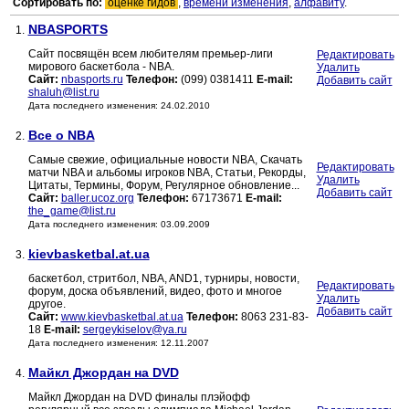
Сортировать по:
оценке гидов
,
времени изменения
,
алфавиту
.
NBASPORTS
1.
Сайт посвящён всем любителям премьер-лиги
Редактировать
мирового баскетбола - NBA.
Удалить
Сайт:
nbasports.ru
Телефон:
(099) 0381411
E-mail:
Добавить сайт
shaluh@list.ru
Дата последнего изменения: 24.02.2010
Все о NBA
2.
Самые свежие, официальные новости NBA, Скачать
Редактировать
матчи NBA и альбомы игроков NBA, Статьи, Рекорды,
Удалить
Цитаты, Термины, Форум, Регулярное обновление...
Добавить сайт
Сайт:
baller.ucoz.org
Телефон:
67173671
E-mail:
the_game@list.ru
Дата последнего изменения: 03.09.2009
kievbasketbal.at.ua
3.
баскетбол, стритбол, NBA, AND1, турниры, новости,
Редактировать
форум, доска объявлений, видео, фото и многое
Удалить
другое.
Добавить сайт
Сайт:
www.kievbasketbal.at.ua
Телефон:
8063 231-83-
18
E-mail:
sergeykiselov@ya.ru
Дата последнего изменения: 12.11.2007
Майкл Джордан на DVD
4.
Майкл Джордан на DVD финалы плэйофф