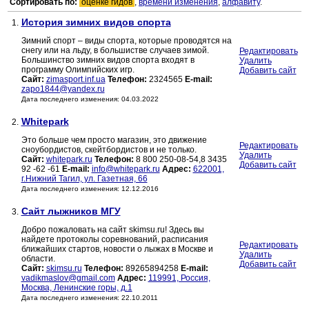
Сортировать по:
оценке гидов
,
времени изменения
,
алфавиту
.
История зимних видов спорта
1.
Зимний спорт – виды спорта, которые проводятся на
снегу или на льду, в большистве случаев зимой.
Редактировать
Большинство зимних видов спорта входят в
Удалить
программу Олимпийских игр.
Добавить сайт
Сайт:
zimasport.inf.ua
Телефон:
2324565
E-mail:
zapo1844@yandex.ru
Дата последнего изменения: 04.03.2022
Whitepark
2.
Это больше чем просто магазин, это движение
Редактировать
сноубордистов, скейтбордистов и не только.
Удалить
Сайт:
whitepark.ru
Телефон:
8 800 250-08-54,8 3435
Добавить сайт
92 -62 -61
E-mail:
info@whitepark.ru
Адрес:
622001,
г.Нижний Тагил, ул. Газетная, 66
Дата последнего изменения: 12.12.2016
Сайт лыжников МГУ
3.
Добро пожаловать на сайт skimsu.ru! Здесь вы
найдете протоколы соревнований, расписания
Редактировать
ближайших стартов, новости о лыжах в Москве и
Удалить
области.
Добавить сайт
Сайт:
skimsu.ru
Телефон:
89265894258
E-mail:
vadikmaslov@gmail.com
Адрес:
119991, Россия,
Москва, Ленинские горы, д.1
Дата последнего изменения: 22.10.2011