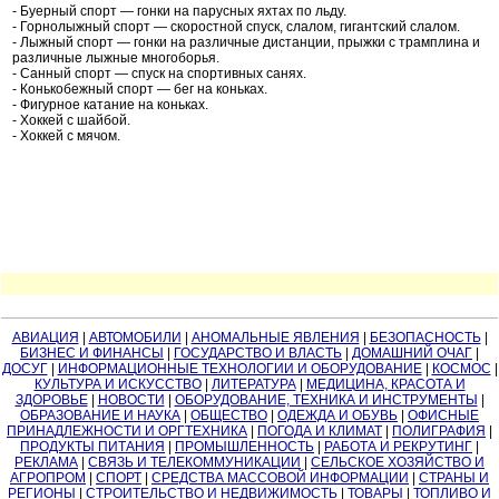
- Буерный спорт — гонки на парусных яхтах по льду.
- Горнолыжный спорт — скоростной спуск, слалом, гигантский слалом.
- Лыжный спорт — гонки на различные дистанции, прыжки с трамплина и
различные лыжные многоборья.
- Санный спорт — спуск на спортивных санях.
- Конькобежный спорт — бег на коньках.
- Фигурное катание на коньках.
- Хоккей с шайбой.
- Хоккей с мячом.
АВИАЦИЯ
|
АВТОМОБИЛИ
|
АНОМАЛЬНЫЕ ЯВЛЕНИЯ
|
БЕЗОПАСНОСТЬ
|
БИЗНЕС И ФИНАНСЫ
|
ГОСУДАРСТВО И ВЛАСТЬ
|
ДОМАШНИЙ ОЧАГ
|
ДОСУГ
|
ИНФОРМАЦИОННЫЕ ТЕХНОЛОГИИ И ОБОРУДОВАНИЕ
|
КОСМОС
|
КУЛЬТУРА И ИСКУССТВО
|
ЛИТЕРАТУРА
|
МЕДИЦИНА, КРАСОТА И
ЗДОРОВЬЕ
|
НОВОСТИ
|
ОБОРУДОВАНИЕ, ТЕХНИКА И ИНСТРУМЕНТЫ
|
ОБРАЗОВАНИЕ И НАУКА
|
ОБЩЕСТВО
|
ОДЕЖДА И ОБУВЬ
|
ОФИСНЫЕ
ПРИНАДЛЕЖНОСТИ И ОРГТЕХНИКА
|
ПОГОДА И КЛИМАТ
|
ПОЛИГРАФИЯ
|
ПРОДУКТЫ ПИТАНИЯ
|
ПРОМЫШЛЕННОСТЬ
|
РАБОТА И РЕКРУТИНГ
|
РЕКЛАМА
|
СВЯЗЬ И ТЕЛЕКОММУНИКАЦИИ
|
СЕЛЬСКОЕ ХОЗЯЙСТВО И
АГРОПРОМ
|
СПОРТ
|
СРЕДСТВА МАССОВОЙ ИНФОРМАЦИИ
|
СТРАНЫ И
РЕГИОНЫ
|
СТРОИТЕЛЬСТВО И НЕДВИЖИМОСТЬ
|
ТОВАРЫ
|
ТОПЛИВО И