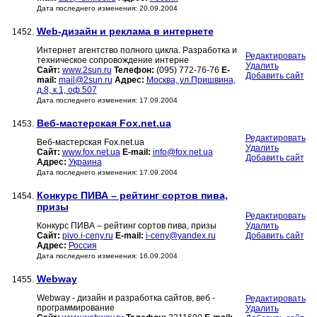
Дата последнего изменения: 20.09.2004
Web-дизайн и реклама в интернете
1452.
Интернет агентство полного цикла. Разработка и
Редактировать
техническое сопровождение интерне
Удалить
Сайт:
www.2sun.ru
Телефон:
(095) 772-76-76
E-
Добавить сайт
mail:
mail@2sun.ru
Адрес:
Москва, ул.Пришвина,
д.8, к.1, оф.507
Дата последнего изменения: 17.09.2004
Веб-мастерская Fox.net.ua
1453.
Редактировать
Веб-мастерская Fox.net.ua
Удалить
Сайт:
www.fox.net.ua
E-mail:
info@fox.net.ua
Добавить сайт
Адрес:
Украина
Дата последнего изменения: 17.09.2004
Конкурс ПИВА – рейтинг сортов пива,
1454.
призы
Редактировать
Конкурс ПИВА – рейтинг сортов пива, призы
Удалить
Сайт:
pivo.i-ceny.ru
E-mail:
i-ceny@yandex.ru
Добавить сайт
Адрес:
Россия
Дата последнего изменения: 16.09.2004
Webway
1455.
Webway - дизайн и разработка сайтов, веб -
Редактировать
программирование
Удалить