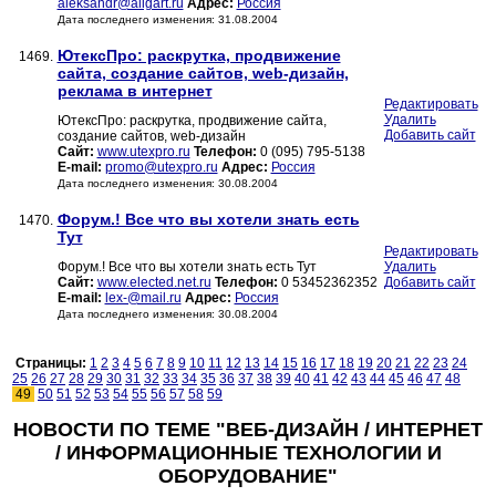
aleksandr@aligart.ru
Адрес:
Россия
Дата последнего изменения: 31.08.2004
ЮтексПро: раскрутка, продвижение
1469.
сайта, создание сайтов, web-дизайн,
реклама в интернет
Редактировать
Удалить
ЮтексПро: раскрутка, продвижение сайта,
Добавить сайт
создание сайтов, web-дизайн
Сайт:
www.utexpro.ru
Телефон:
0 (095) 795-5138
E-mail:
promo@utexpro.ru
Адрес:
Россия
Дата последнего изменения: 30.08.2004
Форум.! Все что вы хотели знать есть
1470.
Тут
Редактировать
Форум.! Все что вы хотели знать есть Тут
Удалить
Сайт:
www.elected.net.ru
Телефон:
0 53452362352
Добавить сайт
E-mail:
lex-@mail.ru
Адрес:
Россия
Дата последнего изменения: 30.08.2004
Страницы:
1
2
3
4
5
6
7
8
9
10
11
12
13
14
15
16
17
18
19
20
21
22
23
24
25
26
27
28
29
30
31
32
33
34
35
36
37
38
39
40
41
42
43
44
45
46
47
48
49
50
51
52
53
54
55
56
57
58
59
НОВОСТИ ПО ТЕМЕ "ВЕБ-ДИЗАЙН / ИНТЕРНЕТ
/ ИНФОРМАЦИОННЫЕ ТЕХНОЛОГИИ И
ОБОРУДОВАНИЕ"