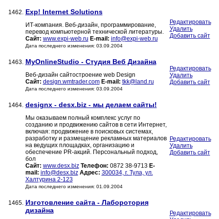
Exp! Internet Solutions
1462.
Редактировать
ИТ-компания. Веб-дизайн, программирование,
Удалить
перевод компьютерной технической литературы.
Добавить сайт
Сайт:
www.expi-web.ru
E-mail:
info@expi-web.ru
Дата последнего изменения: 03.09.2004
MyOnlineStudio - Студия Веб Дизайна
1463.
Редактировать
Веб-дизайн сайтостроение web Design
Удалить
Сайт:
design.wmtrader.com
E-mail:
tkk@land.ru
Добавить сайт
Дата последнего изменения: 03.09.2004
designx - desx.biz - мы делаем сайты!
1464.
Мы оказываем полный комплекс услуг по
созданию и продвижению сайтов в сети Интернет,
включая: продвижение в поисковых системах,
разработку и размещение рекламных материалов
Редактировать
на ведущих площадках, организацию и
Удалить
обеспечение PR-акций. Персональный подход,
Добавить сайт
бол
Сайт:
www.desx.biz
Телефон:
0872 38-9713
E-
mail:
info@desx.biz
Адрес:
300034, г. Тула, ул.
Халтурина 2-123
Дата последнего изменения: 01.09.2004
Изготовление сайта - Лаборотория
1465.
дизайна
Редактировать