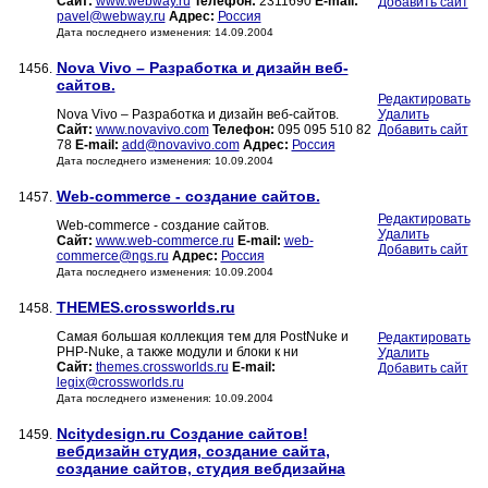
Сайт:
www.webway.ru
Телефон:
2311690
E-mail:
Добавить сайт
pavel@webway.ru
Адрес:
Россия
Дата последнего изменения: 14.09.2004
Nova Vivo – Разработка и дизайн веб-
1456.
сайтов.
Редактировать
Nova Vivo – Разработка и дизайн веб-сайтов.
Удалить
Сайт:
www.novavivo.com
Телефон:
095 095 510 82
Добавить сайт
78
E-mail:
add@novavivo.com
Адрес:
Россия
Дата последнего изменения: 10.09.2004
Web-commerce - создание сайтов.
1457.
Редактировать
Web-commerce - создание сайтов.
Удалить
Сайт:
www.web-commerce.ru
E-mail:
web-
Добавить сайт
commerce@ngs.ru
Адрес:
Россия
Дата последнего изменения: 10.09.2004
THEMES.crossworlds.ru
1458.
Самая большая коллекция тем для PostNuke и
Редактировать
PHP-Nuke, а также модули и блоки к ни
Удалить
Сайт:
themes.crossworlds.ru
E-mail:
Добавить сайт
legix@crossworlds.ru
Дата последнего изменения: 10.09.2004
Ncitydesign.ru Создание сайтов!
1459.
вебдизайн студия, создание сайта,
создание сайтов, студия вебдизайна