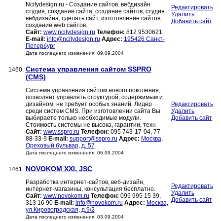
Ncitydesign.ru - Создание сайтов. вебдизайн
Редактировать
студия, создание сайта, создание сайтов, студия
Удалить
вебдизайна, сделать сайт, изготовление сайтов,
Добавить сайт
создание web сайтов.
Сайт:
www.ncitydesign.ru
Телефон:
812 9530621
E-mail:
info@ncitydesign.ru
Адрес:
195426 Санкт-
Петербург
Дата последнего изменения: 09.09.2004
Система управления сайтом SSPRO
1460.
(CMS)
Система управления сайтом нового поколения,
позволяет управлять структурой, содержимым и
дизайном, не требует особых знаний. Лидер
Редактировать
среди систем CMS. При изготовлении сайта Вы
Удалить
выбираете только необходимые модули.
Добавить сайт
Стоимость системы не высока, гарантии, техн
Сайт:
www.sspro.ru
Телефон:
095 743-17-04, 77-
88-33-9
E-mail:
support@sspro.ru
Адрес:
Москва,
Ореховый бульвар, д. 57
Дата последнего изменения: 06.09.2004
NOVOKOM XXI, JSC
1461.
Разработка интернет-сайтов, веб-дизайн,
Редактировать
интернет-магазины, консультация бесплатно.
Удалить
Сайт:
www.novokom.ru
Телефон:
095 995 15 39,
Добавить сайт
313 16 90
E-mail:
info@novokom.ru
Адрес:
Москва,
ул.Кировоградская, д.9/2
Дата последнего изменения: 03.09.2004