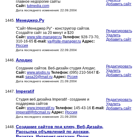
главное недорогие сайты
Добавить сайт
Сайт:
tutmedia.com
Дата последнего изменения: 22.09.2004
Менеджер.Ру
1445.
"Сайт-Менеджер.Ру" - конструктор сайтов.
Редактировать
Создайте сайт за 20 минут и $20
Удалить
Сайт:
www.site-manager.ru
Телефон:
928-73-70,
Добавить сайт
310-16-65
E-mail:
ya@site-manager.ru
Адрес:
Россия
Дата последнего изменения: 22.09.2004
Алодис
1446.
Редактировать
Создание сайтов. Веб-дизайн студия Алодис.
Удалить
Сайт:
www.alodis.ru
Телефон:
(095) 210-5647
E-
Добавить сайт
mail:
sasa20@mail.ru
Адрес:
Рссия
Дата последнего изменения: 21.09.2004
Imperatif
1447.
Студия веб дизайна Imperatif - создание и
Редактировать
поддержка сайтов
Удалить
Сайт:
www.imperatif.ru
Телефон:
145-43-16
E-mail:
Добавить сайт
imperatif@rbcmail.ru
Адрес:
Россия
Дата последнего изменения: 21.09.2004
Создание сайтов под ключ, Веб-Дизайн,
1448.
Рассылка объявлений по доскам,
Визитка, Интернет-магазин, Пром