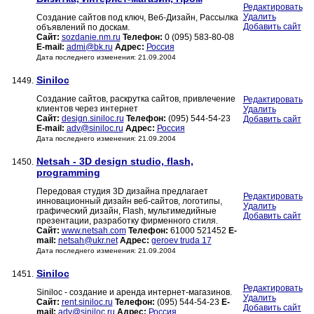
Редактировать
Удалить
Создание сайтов под ключ, Веб-Дизайн, Рассылка
Добавить сайт
объявлений по доскам.
Сайт:
sozdanie.nm.ru
Телефон:
0 (095) 583-80-08
E-mail:
admi@bk.ru
Адрес:
Россия
Дата последнего изменения: 21.09.2004
Siniloc
1449.
Создание сайтов, раскрутка сайтов, привлечение
Редактировать
клиентов через интернет
Удалить
Сайт:
design.siniloc.ru
Телефон:
(095) 544-54-23
Добавить сайт
E-mail:
adv@siniloc.ru
Адрес:
Россия
Дата последнего изменения: 21.09.2004
Netsah - 3D design studio, flash,
1450.
programming
Передовая студия 3D дизайна предлагает
Редактировать
инновационный дизайн веб-сайтов, логотипы,
Удалить
графический дизайн, Flash, мультимедийные
Добавить сайт
презентации, разработку фирменного стиля.
Сайт:
www.netsah.com
Телефон:
61000 521452
E-
mail:
netsah@ukr.net
Адрес:
geroev truda 17
Дата последнего изменения: 21.09.2004
Siniloc
1451.
Редактировать
Siniloc - создание и аренда интернет-магазинов.
Удалить
Сайт:
rent.siniloc.ru
Телефон:
(095) 544-54-23
E-
Добавить сайт
mail:
adv@siniloc.ru
Адрес:
Россия