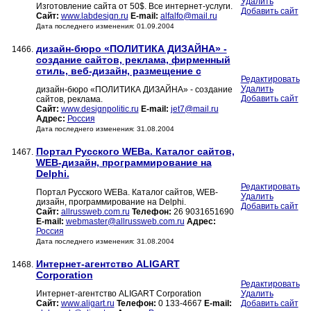
Удалить
Изготовление сайта от 50$. Все интернет-услуги.
Добавить сайт
Сайт:
www.labdesign.ru
E-mail:
alfalfo@mail.ru
Дата последнего изменения: 01.09.2004
дизайн-бюро «ПОЛИТИКА ДИЗАЙНА» -
1466.
создание сайтов, реклама, фирменный
стиль, веб-дизайн, размещение с
Редактировать
Удалить
дизайн-бюро «ПОЛИТИКА ДИЗАЙНА» - создание
Добавить сайт
сайтов, реклама.
Сайт:
www.designpolitic.ru
E-mail:
jet7@mail.ru
Адрес:
Россия
Дата последнего изменения: 31.08.2004
Портал Русского WEBa. Каталог сайтов,
1467.
WEB-дизайн, программирование на
Delphi.
Редактировать
Портал Русского WEBa. Каталог сайтов, WEB-
Удалить
дизайн, программирование на Delphi.
Добавить сайт
Сайт:
allrussweb.com.ru
Телефон:
26 9031651690
E-mail:
webmaster@allrussweb.com.ru
Адрес:
Россия
Дата последнего изменения: 31.08.2004
Интернет-агентство ALIGART
1468.
Corporation
Редактировать
Интернет-агентство ALIGART Corporation
Удалить
Сайт:
www.aligart.ru
Телефон:
0 133-4667
E-mail:
Добавить сайт