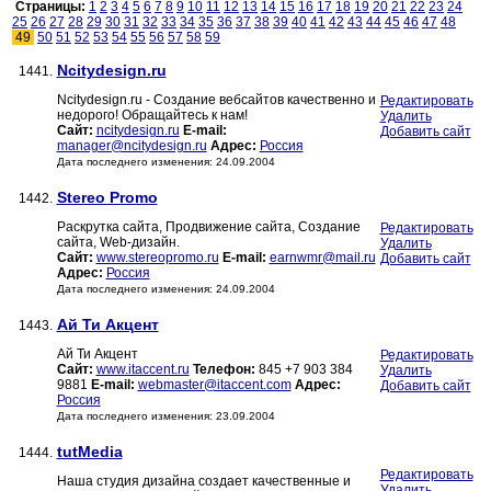
Страницы:
1
2
3
4
5
6
7
8
9
10
11
12
13
14
15
16
17
18
19
20
21
22
23
24
25
26
27
28
29
30
31
32
33
34
35
36
37
38
39
40
41
42
43
44
45
46
47
48
49
50
51
52
53
54
55
56
57
58
59
Ncitydesign.ru
1441.
Ncitydesign.ru - Создание вебсайтов качественно и
Редактировать
недорого! Обращайтесь к нам!
Удалить
Сайт:
ncitydesign.ru
E-mail:
Добавить сайт
manager@ncitydesign.ru
Адрес:
Россия
Дата последнего изменения: 24.09.2004
Stereo Promo
1442.
Раскрутка сайта, Продвижение сайта, Создание
Редактировать
сайта, Web-дизайн.
Удалить
Сайт:
www.stereopromo.ru
E-mail:
earnwmr@mail.ru
Добавить сайт
Адрес:
Россия
Дата последнего изменения: 24.09.2004
Ай Ти Акцент
1443.
Ай Ти Акцент
Редактировать
Сайт:
www.itaccent.ru
Телефон:
845 +7 903 384
Удалить
9881
E-mail:
webmaster@itaccent.com
Адрес:
Добавить сайт
Россия
Дата последнего изменения: 23.09.2004
tutMedia
1444.
Редактировать
Наша студия дизайна создает качественные и
Удалить