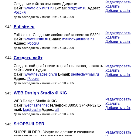
Редактировать
Создание сайтов компания Диджикс
Удалить
Сайт:
www.didjx.hut1.ru
E-mail:
didj@km.ru
Адрес:
Добавить сайт
Россия
Дата последнего изменения: 27.10.2005
Fullsite.ru
943.
Редактировать
Fullsite.ru - Создание любого сайта всего за $339!
Удалить
Сайт:
www.fullsite.ru
E-mail:
mailbox@fullsite.ru
Добавить сайт
Адрес:
Россия
Дата последнего изменения: 27.10.2005
Создать сайт
944.
Создать сайт, сайт визитка, сайт на заказ, заказать
Редактировать
сайт - Web Студия
Удалить
Сайт:
www.nevadesign.ru
E-mail:
seotech@mail.ru
Добавить сайт
Адрес:
Россия
Дата последнего изменения: 26.10.2005
WEB Design Studio © KIG
945.
Редактировать
WEB Design Studio © KIG
Удалить
Сайт:
webflasher.net
Телефон:
38050 374-04-32
E-
Добавить сайт
mail:
kig@ua.fm
Адрес:
all
Дата последнего изменения: 26.10.2005
SHOPBUILDER
946.
SHOPBUILDER - Услуги по аренде и созданию
Редактировать