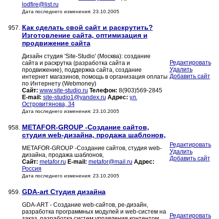
lodfire@list.ru
Дата последнего изменения: 23.10.2005
Как сделать свой сайт и раскрутить?
957.
Изготовление сайта, оптимизация и
продвижение сайта
Дизайн студия 'Site-Studio' (Москва): создание
Редактировать
сайта и раскрутка (разработка сайта и
Удалить
продвижение), поддержка сайта, создание
Добавить сайт
интернет магазинов, помощь в организация оплаты
по Интернету (Webmoney)
Сайт:
www.site-studio.ru
Телефон:
8(903)569-2845
E-mail:
site-studio1@yandex.ru
Адрес:
ул.
Островитянова, 34
Дата последнего изменения: 23.10.2005
METAFOR-GROUP -Создание сайтов,
958.
студия web-дизайна, продажа шаблонов,
Редактировать
METAFOR-GROUP -Создание сайтов, студия web-
Удалить
дизайна, продажа шаблонов,
Добавить сайт
Сайт:
metafor.ru
E-mail:
metafor@mail.ru
Адрес:
Россия
Дата последнего изменения: 23.10.2005
GDA-art Студия дизайна
959.
GDA-ART - Создание web-сайтов, ре-дизайн,
разработка программных модулей и web-систем на
Редактировать
заказ, разработка систем управления контентом