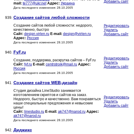
Добавить сайт
mail:
te777@ukr.net
Адрес:
Украина
Дата последнего изменения: 28.10.2005
Создание сайтов любой сложности
939.
Создание сайтов любой сложности: недорого,
Редактировать
качественно, быстро
Удалить
Сайт:
design.virlen.ru
E-mail:
design@virlen.ru
Добавить сайт
Адрес:
Россия
Дата последнего изменения: 28.10.2005
FyF.ru
940.
Редактировать
Создание, поддержка, раскрутка сайтов – FyF.ru
Удалить
Сайт:
fyf.ru
E-mail:
centrstroik@mail.ru
Адрес:
Добавить сайт
Россия
Дата последнего изменения: 28.10.2005
Создание сайтов WEB-дизайн
941.
Студия дизайна LineStudio занимается
изготовлением скриптов и сайтов на заказ.
Редактировать
Недорого, быстро и качественно. Вам понравяться
Удалить
наши специальные предложения и невысокие
Добавить сайт
цены!
Сайт:
linestudio.ru
E-mail:
ak747@narod.ru
Адрес:
ak747@narod.ru
Дата последнего изменения: 28.10.2005
Диджикс
942.