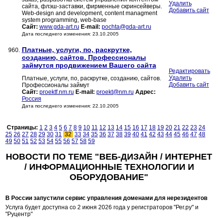
Удалить
сайта, флэш-заставки, фирменные скринсейверы.
Добавить сайт
Web-design and development, content managment
system programming, web-base
Сайт:
www.gda-art.ru
E-mail:
pochta@gda-art.ru
Дата последнего изменения: 23.10.2005
Платные, услуги, по, раскрутке,
960.
созданию, сайтов. Профессионалы
займутся продвижением Вашего сайта
Редактировать
Удалить
Платные, услуги, по, раскрутке, созданию, сайтов.
Добавить сайт
Профессионалы займут
Сайт:
proektf.nm.ru
E-mail:
proekt@nm.ru
Адрес:
Россия
Дата последнего изменения: 22.10.2005
Страницы:
1
2
3
4
5
6
7
8
9
10
11
12
13
14
15
16
17
18
19
20
21
22
23
24
25
26
27
28
29
30
31
32
33
34
35
36
37
38
39
40
41
42
43
44
45
46
47
48
49
50
51
52
53
54
55
56
57
58
59
НОВОСТИ ПО ТЕМЕ "ВЕБ-ДИЗАЙН / ИНТЕРНЕТ
/ ИНФОРМАЦИОННЫЕ ТЕХНОЛОГИИ И
ОБОРУДОВАНИЕ"
В России запустили сервис управления доменами для нерезидентов
Услуга будет доступна со 2 июня 2026 года у регистраторов "Рег.ру" и
"Руцентр"