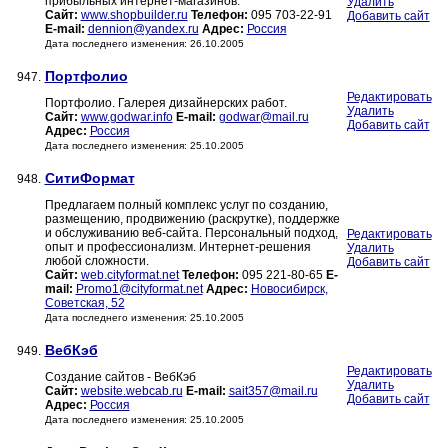
прибыльных интернет-магазинов.
Удалить
Сайт:
www.shopbuilder.ru
Телефон:
095 703-22-91
Добавить сайт
E-mail:
dennion@yandex.ru
Адрес:
Россия
Дата последнего изменения: 26.10.2005
Портфолио
947.
Редактировать
Портфолио. Галерея дизайнерских работ.
Удалить
Сайт:
www.godwar.info
E-mail:
godwar@mail.ru
Добавить сайт
Адрес:
Россия
Дата последнего изменения: 25.10.2005
СитиФормат
948.
Предлагаем полный комплекс услуг по созданию,
размещению, продвижению (раскрутке), поддержке
и обслуживанию веб-сайта. Персональный подход,
Редактировать
опыт и профессионализм. Интернет-решения
Удалить
любой сложности.
Добавить сайт
Сайт:
web.cityformat.net
Телефон:
095 221-80-65
E-
mail:
Promo1@cityformat.net
Адрес:
Новосибирск,
Советская, 52
Дата последнего изменения: 25.10.2005
ВебКэб
949.
Редактировать
Создание сайтов - ВебКэб
Удалить
Сайт:
website.webcab.ru
E-mail:
sait357@mail.ru
Добавить сайт
Адрес:
Россия
Дата последнего изменения: 25.10.2005