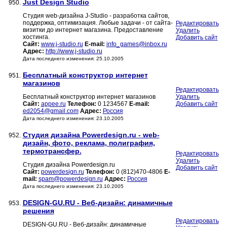
Just Design Studio
950.
Студия web-дизайна J-Studio - разработка сайтов,
поддержка, оптимизация. Любые задачи - от сайта-
Редактировать
визитки до интернет магазина. Предоставление
Удалить
хостинга.
Добавить сайт
Сайт:
www.j-studio.ru
E-mail:
info_games@inbox.ru
Адрес:
http://www.j-studio.ru
Дата последнего изменения: 25.10.2005
Бесплатный конструктор интернет
951.
магазинов
Редактировать
Бесплатный конструктор интернет магазинов
Удалить
Сайт:
appee.ru
Телефон:
0 1234567
E-mail:
Добавить сайт
ed2054@gmail.com
Адрес:
Россия
Дата последнего изменения: 23.10.2005
Студия дизайна Powerdesign.ru - web-
952.
дизайн, фото, реклама, полиграфия,
термотрансфер.
Редактировать
Удалить
Студия дизайна Powerdesign.ru
Добавить сайт
Сайт:
powerdesign.ru
Телефон:
0 (812)470-4806
E-
mail:
spam@powerdesign.ru
Адрес:
Россия
Дата последнего изменения: 23.10.2005
DESIGN-GU.RU - Веб-дизайн: динамичные
953.
решения
Редактировать
DESIGN-GU.RU - Веб-дизайн: динамичные