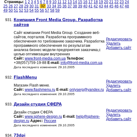
Страницы:
1
2
3
4
5
6
7
8
9
10
11
12
13
14
15
16
17
18
19
20
21
22
23
24
25
26
27
28
29
30
31
32
33
34
35
36
37
38
39
40
41
42
43
44
45
46
47
48
49
50
51
52
53
54
55
56
57
58
59
Компания Front Media Group. Разработка
931.
сайтов
Сайт компании Front Media Group. Создание веб-
сайтов, порталов. Разработка программного
Редактировать
обеспечения по требованию заказчика. Разработка
Удалить
программного обеспечения по результатам
Добавить сайт
анализа бизнес модели предприятия заказчика,с
целью оптимизации внутренних
Сайт:
www.front-media.com.ua
Телефон:
+38(057)759-19-88
E-mail:
info@front-media.com.ua
Дата последнего изменения: 29.10.2005
FlashMenu
932.
Редактировать
Магазин Flash меню.
Удалить
Сайт:
www.flashmenu.ru
E-mail:
onlyserg@yandex.ru
Добавить сайт
Дата последнего изменения: 29.10.2005
Дизайн студия СФЕРА
933.
Редактировать
Дизайн студия СФЕРА
Удалить
Сайт:
www.sphere-design.ru
E-mail:
help@sphere-
Добавить сайт
design.ru
Адрес:
Россия
Дата последнего изменения: 29.10.2005
73dpi
934.