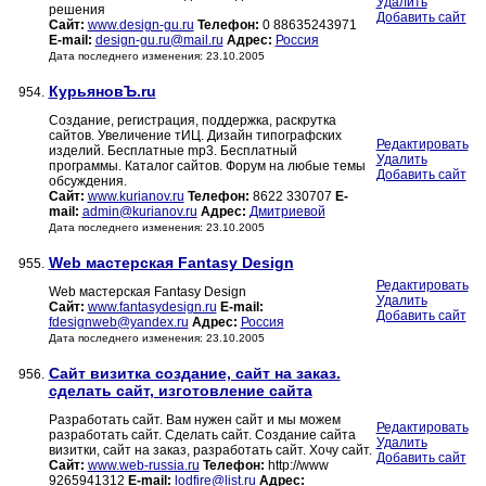
Удалить
решения
Добавить сайт
Сайт:
www.design-gu.ru
Телефон:
0 88635243971
E-mail:
design-gu.ru@mail.ru
Адрес:
Россия
Дата последнего изменения: 23.10.2005
КурьяновЪ.ru
954.
Создание, регистрация, поддержка, раскрутка
сайтов. Увеличение тИЦ. Дизайн типографских
Редактировать
изделий. Бесплатные mp3. Бесплатный
Удалить
программы. Каталог сайтов. Форум на любые темы
Добавить сайт
обсуждения.
Сайт:
www.kurianov.ru
Телефон:
8622 330707
E-
mail:
admin@kurianov.ru
Адрес:
Дмитриевой
Дата последнего изменения: 23.10.2005
Web мастерская Fantasy Design
955.
Редактировать
Web мастерская Fantasy Design
Удалить
Сайт:
www.fantasydesign.ru
E-mail:
Добавить сайт
fdesignweb@yandex.ru
Адрес:
Россия
Дата последнего изменения: 23.10.2005
Cайт визитка создание, сайт на заказ.
956.
сделать сайт, изготовление сайта
Разработать сайт. Вам нужен сайт и мы можем
Редактировать
разработать сайт. Сделать сайт. Создание сайта
Удалить
визитки, сайт на заказ, разработать сайт. Хочу сайт.
Добавить сайт
Сайт:
www.web-russia.ru
Телефон:
http://www
9265941312
E-mail:
lodfire@list.ru
Адрес: