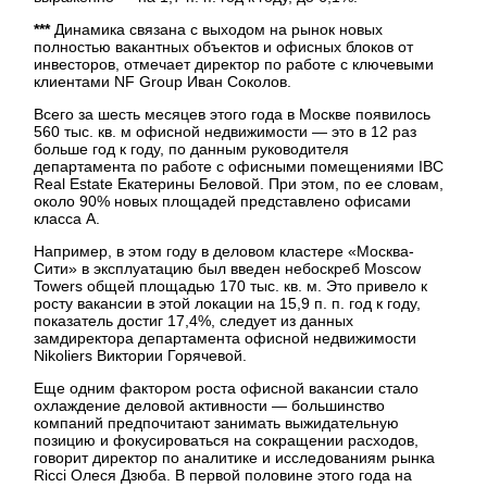
***
Динамика связана с выходом на рынок новых
полностью вакантных объектов и офисных блоков от
инвесторов, отмечает директор по работе с ключевыми
клиентами NF Group Иван Соколов.
Всего за шесть месяцев этого года в Москве появилось
560 тыс. кв. м офисной недвижимости — это в 12 раз
больше год к году, по данным руководителя
департамента по работе с офисными помещениями IBC
Real Estate Екатерины Беловой. При этом, по ее словам,
около 90% новых площадей представлено офисами
класса А.
Например, в этом году в деловом кластере «Москва-
Сити» в эксплуатацию был введен небоскреб Moscow
Towers общей площадью 170 тыс. кв. м. Это привело к
росту вакансии в этой локации на 15,9 п. п. год к году,
показатель достиг 17,4%, следует из данных
замдиректора департамента офисной недвижимости
Nikoliers Виктории Горячевой.
Еще одним фактором роста офисной вакансии стало
охлаждение деловой активности — большинство
компаний предпочитают занимать выжидательную
позицию и фокусироваться на сокращении расходов,
говорит директор по аналитике и исследованиям рынка
Ricci Олеся Дзюба. В первой половине этого года на