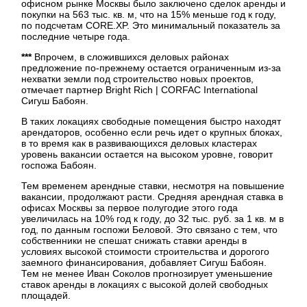
офисном рынке Москвы было заключено сделок аренды и
покупки на 563 тыс. кв. м, что на 15% меньше год к году,
по подсчетам CORE.XP. Это минимальный показатель за
последние четыре года.
***
Впрочем, в сложившихся деловых районах
предложение по-прежнему остается ограниченным из-за
нехватки земли под строительство новых проектов,
отмечает партнер Bright Rich | CORFAC International
Сигуш Бабоян.
В таких локациях свободные помещения быстро находят
арендаторов, особенно если речь идет о крупных блоках,
в то время как в развивающихся деловых кластерах
уровень вакансии остается на высоком уровне, говорит
госпожа Бабоян.
Тем временем арендные ставки, несмотря на повышение
вакансии, продолжают расти. Средняя арендная ставка в
офисах Москвы за первое полугодие этого года
увеличилась на 10% год к году, до 32 тыс. руб. за 1 кв. м в
год, по данным госпожи Беловой. Это связано с тем, что
собственники не спешат снижать ставки аренды в
условиях высокой стоимости строительства и дорогого
заемного финансирования, добавляет Сигуш Бабоян.
Тем не менее Иван Соколов прогнозирует уменьшение
ставок аренды в локациях с высокой долей свободных
площадей.