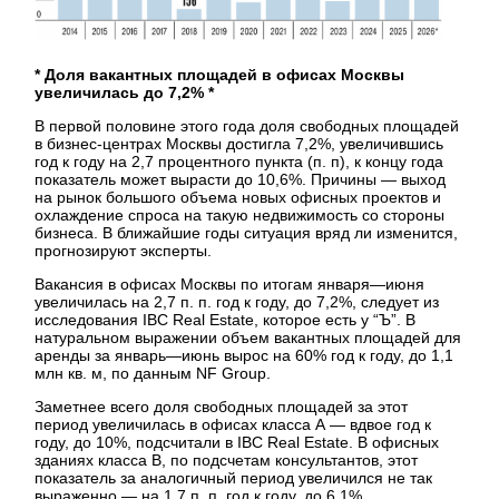
* Доля вакантных площадей в офисах Москвы
увеличилась до 7,2% *
В первой половине этого года доля свободных площадей
в бизнес-центрах Москвы достигла 7,2%, увеличившись
год к году на 2,7 процентного пункта (п. п), к концу года
показатель может вырасти до 10,6%. Причины — выход
на рынок большого объема новых офисных проектов и
охлаждение спроса на такую недвижимость со стороны
бизнеса. В ближайшие годы ситуация вряд ли изменится,
прогнозируют эксперты.
Вакансия в офисах Москвы по итогам января—июня
увеличилась на 2,7 п. п. год к году, до 7,2%, следует из
исследования IBC Real Estate, которое есть у “Ъ”. В
натуральном выражении объем вакантных площадей для
аренды за январь—июнь вырос на 60% год к году, до 1,1
млн кв. м, по данным NF Group.
Заметнее всего доля свободных площадей за этот
период увеличилась в офисах класса А — вдвое год к
году, до 10%, подсчитали в IBC Real Estate. В офисных
зданиях класса В, по подсчетам консультантов, этот
показатель за аналогичный период увеличился не так
выраженно — на 1,7 п. п. год к году, до 6,1%.