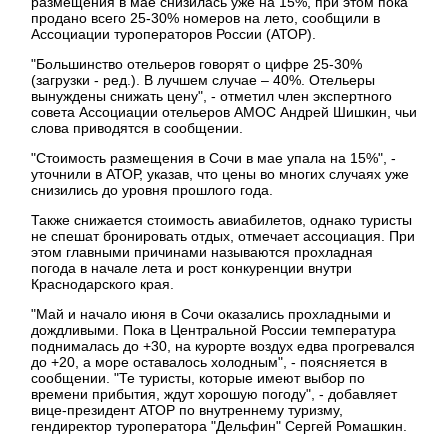
размещения в мае снизилась уже на 15%, при этом пока
продано всего 25-30% номеров на лето, сообщили в
Ассоциации туроператоров России (АТОР).
"Большинство отельеров говорят о цифре 25-30%
(загрузки - ред.). В лучшем случае – 40%. Отельеры
вынуждены снижать цену", - отметил член экспертного
совета Ассоциации отельеров АМОС Андрей Шишкин, чьи
слова приводятся в сообщении.
"Стоимость размещения в Сочи в мае упала на 15%", -
уточнили в АТОР, указав, что цены во многих случаях уже
снизились до уровня прошлого года.
Также снижается стоимость авиабилетов, однако туристы
не спешат бронировать отдых, отмечает ассоциация. При
этом главными причинами называются прохладная
погода в начале лета и рост конкуренции внутри
Краснодарского края.
"Май и начало июня в Сочи оказались прохладными и
дождливыми. Пока в Центральной России температура
поднималась до +30, на курорте воздух едва прогревался
до +20, а море оставалось холодным", - поясняется в
сообщении. "Те туристы, которые имеют выбор по
времени прибытия, ждут хорошую погоду", - добавляет
вице-президент АТОР по внутреннему туризму,
гендиректор туроператора "Дельфин" Сергей Ромашкин.