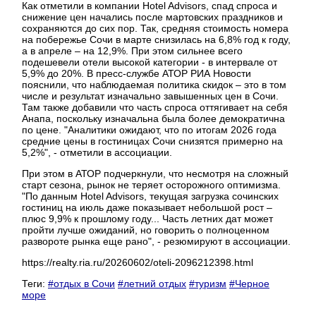
Как отметили в компании Hotel Advisors, спад спроса и
снижение цен начались после мартовских праздников и
сохраняются до сих пор. Так, средняя стоимость номера
на побережье Сочи в марте снизилась на 6,8% год к году,
а в апреле – на 12,9%. При этом сильнее всего
подешевели отели высокой категории - в интервале от
5,9% до 20%. В пресс-службе АТОР РИА Новости
пояснили, что наблюдаемая политика скидок – это в том
числе и результат изначально завышенных цен в Сочи.
Там также добавили что часть спроса оттягивает на себя
Анапа, поскольку изначальна была более демократична
по цене. "Аналитики ожидают, что по итогам 2026 года
средние цены в гостиницах Сочи снизятся примерно на
5,2%", - отметили в ассоциации.
При этом в АТОР подчеркнули, что несмотря на сложный
старт сезона, рынок не теряет осторожного оптимизма.
"По данным Hotel Advisors, текущая загрузка сочинских
гостиниц на июль даже показывает небольшой рост –
плюс 9,9% к прошлому году... Часть летних дат может
пройти лучше ожиданий, но говорить о полноценном
развороте рынка еще рано", - резюмируют в ассоциации.
https://realty.ria.ru/20260602/oteli-2096212398.html
Теги:
#отдых в Сочи
#летний отдых
#туризм
#Черное
море