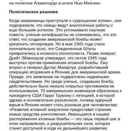
на полигоне Аламогордо в штате Нью-Мексико.
Политическое решение
Когда американцы приступали к «укрощению атома», они
подозревали, что немцы ведут аналогичные работы с
еще большим успехом. Это успокаивало научную
совесть: ученые-антифашисты не сомневались, что это
ответ, что создание американской бомбы может
урезонить гитлеровцев. Но в мае 1945 года стало
окончательно ясно, что Соединенные Штаты
превратились в атомного монополиста. Позже генерал
Дуайт Эйзенхауэр утверждал, что летом 1945 года
выступал против применения атомной бомбы. Ему
вторил и генерал Дуглас Макартур, разработавший
операцию вторжения в Японию для американской армии.
Правда, это заявление не подкреплено надежными
свидетельствами. Но среди ученых, создавших бомбу,
действительно было немало открытых противников ее
использования. 70 американских инженеров обратились к
президенту США Гарри Трумэну с петицией, в которой
здраво и основательно разъяснили, почему ядерный
взрыв в Японии может стать роковым для человечества:
«Развитие атомной энергетики предоставит странам
новые средства уничтожения. Имеющиеся в нашем
распоряжении атомные бомбы — это лишь первый шаг в
этом направлении, и разрушительная сила, которая
станет доступной в ходе их дальнейшего развития,