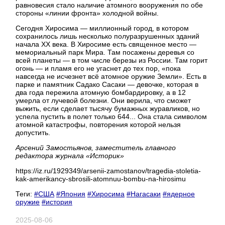
равновесия стало наличие атомного вооружения по обе
стороны «линии фронта» холодной войны.
Сегодня Хиросима — миллионный город, в котором
сохранилось лишь несколько полуразрушенных зданий
начала ХХ века. В Хиросиме есть священное место —
мемориальный парк Мира. Там посажены деревья со
всей планеты — в том числе березы из России. Там горит
огонь — и пламя его не угаснет до тех пор, «пока
навсегда не исчезнет всё атомное оружие Земли». Есть в
парке и памятник Садако Сасаки — девочке, которая в
два года пережила атомную бомбардировку, а в 12
умерла от лучевой болезни. Они верила, что сможет
выжить, если сделает тысячу бумажных журавликов, но
успела пустить в полет только 644... Она стала символом
атомной катастрофы, повторения которой нельзя
допустить.
Арсений Замостьянов, заместитель главного
редактора журнала «Историк»
https://iz.ru/1929349/arsenii-zamostanov/tragedia-stoletia-
kak-amerikancy-sbrosili-atomnuu-bombu-na-hirosimu
Теги:
#США
#Япония
#Хиросима
#Нагасаки
#ядерное
оружие
#история
2025-08-06