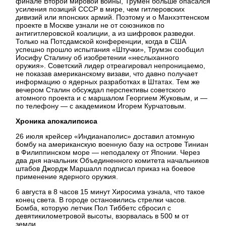
финале Второй мировой войны, Трумен больше опасался
усиления позиций СССР в мире, чем гитлеровских
дивизий или японских армий. Поэтому и о Манхэттенском
проекте в Москве узнали не от союзников по
антигитлеровской коалиции, а из шифровок разведки.
Только на Потсдамской конференции, когда в США
успешно прошло испытания «Штучки», Трумэн сообщил
Иосифу Сталину об изобретении «неслыханного
оружия». Советский лидер отреагировал непроницаемо,
не показав американскому визави, что давно получает
информацию о ядерных разработках в Штатах. Тем же
вечером Сталин обсуждал перспективы советского
атомного проекта и с маршалом Георгием Жуковым, и —
по телефону — с академиком Игорем Курчатовым.
Хроника апокалипсиса
26 июля крейсер «Индианаполис» доставил атомную
бомбу на американскую военную базу на острове Тиниан
в Филиппинском море — неподалеку от Японии. Через
два дня начальник Объединенного комитета начальников
штабов Джордж Маршалл подписал приказ на боевое
применение ядерного оружия.
6 августа в 8 часов 15 минут Хиросима узнала, что такое
конец света. В городе остановились стрелки часов.
Бомба, которую летчик Пол Тиббетс сбросил с
девятикилометровой высоты, взорвалась в 500 м от
земли.