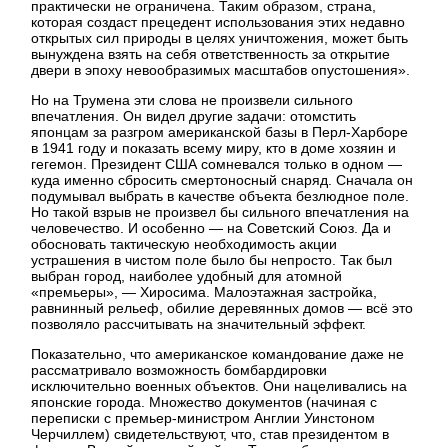
практически не ограничена. Таким образом, страна,
которая создаст прецедент использования этих недавно
открытых сил природы в целях уничтожения, может быть
вынуждена взять на себя ответственность за открытие
двери в эпоху невообразимых масштабов опустошения».
Но на Трумена эти слова не произвели сильного
впечатления. Он видел другие задачи: отомстить
японцам за разгром американской базы в Перл-Харборе
в 1941 году и показать всему миру, кто в доме хозяин и
гегемон. Президент США сомневался только в одном —
куда именно сбросить смертоносный снаряд. Сначала он
подумывал выбрать в качестве объекта безлюдное поле.
Но такой взрыв не произвел бы сильного впечатления на
человечество. И особенно — на Советский Союз. Да и
обосновать тактическую необходимость акции
устрашения в чистом поле было бы непросто. Так был
выбран город, наиболее удобный для атомной
«премьеры», — Хиросима. Малоэтажная застройка,
равнинный рельеф, обилие деревянных домов — всё это
позволяло рассчитывать на значительный эффект.
Показательно, что американское командование даже не
рассматривало возможность бомбардировки
исключительно военных объектов. Они нацеливались на
японские города. Множество документов (начиная с
переписки с премьер-министром Англии Уинстоном
Черчиллем) свидетельствуют, что, став президентом в