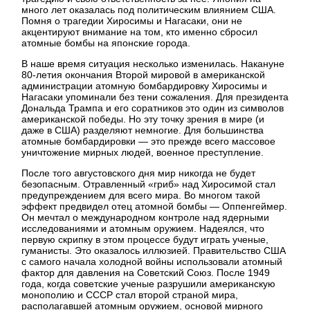
много лет оказалась под политическим влиянием США.
Помня о трагедии Хиросимы и Нагасаки, они не
акцентируют внимание на том, кто именно сбросил
атомные бомбы на японские города.
В наше время ситуация несколько изменилась. Накануне
80-летия окончания Второй мировой в американской
администрации атомную бомбардировку Хиросимы и
Нагасаки упоминали без тени сожаления. Для президента
Дональда Трампа и его соратников это один из символов
американской победы. Но эту точку зрения в мире (и
даже в США) разделяют немногие. Для большинства
атомные бомбардировки — это прежде всего массовое
уничтожение мирных людей, военное преступление.
После того августовского дня мир никогда не будет
безопасным. Отравленный «гриб» над Хиросимой стал
предупреждением для всего мира. Во многом такой
эффект предвидел отец атомной бомбы — Оппенгеймер.
Он мечтал о международном контроле над ядерными
исследованиями и атомным оружием. Надеялся, что
первую скрипку в этом процессе будут играть ученые,
гуманисты. Это оказалось иллюзией. Правительство США
с самого начала холодной войны использовали атомный
фактор для давления на Советский Союз. После 1949
года, когда советские ученые разрушили американскую
монополию и СССР стал второй страной мира,
располагавшей атомным оружием, основой мирного