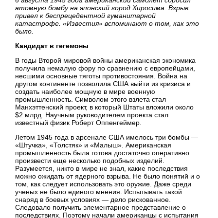
атомную бомбу на японский город Хиросима. Взрыв
привел к беспрецедентной гуманитарной
катастрофе. «Известия» вспоминают о том, как это
было.
Кандидат в гегемоны
В годы Второй мировой войны американская экономика
получила немалую фору по сравнению с европейцами,
несшими основные тяготы противостояния. Война на
другом континенте позволила США выйти из кризиса и
создать наиболее мощную в мире военную
промышленность. Символом этого взлета стал
Манхэттенский проект, в который Штаты вложили около
$2 млрд. Научным руководителем проекта стал
известный физик Роберт Оппенгеймер.
Летом 1945 года в арсенале США имелось три бомбы —
«Штучка», «Толстяк» и «Малыш». Американская
промышленность была готова достаточно оперативно
произвести еще несколько подобных изделий.
Разумеется, никто в мире не знал, какие последствия
можно ожидать от ядерного взрыва. Не было понятий и о
том, как следует использовать это оружие. Даже среди
ученых не было единого мнения. Испытывать такой
снаряд в боевых условиях — дело рискованное.
Следовало получить элементарное представление о
последствиях. Поэтому начали американцы с испытания