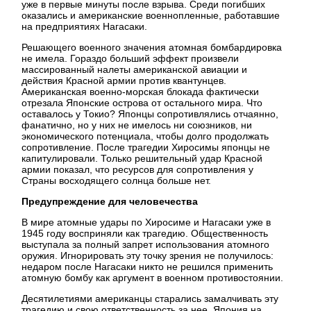
уже в первые минуты после взрыва. Среди погибших
оказались и американские военнопленные, работавшие
на предприятиях Нагасаки.
Решающего военного значения атомная бомбардировка
не имела. Гораздо больший эффект произвели
массированный налеты американской авиации и
действия Красной армии против квантунцев.
Американская военно-морская блокада фактически
отрезала Японские острова от остального мира. Что
оставалось у Токио? Японцы сопротивлялись отчаянно,
фанатично, но у них не имелось ни союзников, ни
экономического потенциала, чтобы долго продолжать
сопротивление. После трагедии Хиросимы японцы не
капитулировали. Только решительный удар Красной
армии показал, что ресурсов для сопротивления у
Страны восходящего солнца больше нет.
Предупреждение для человечества
В мире атомные удары по Хиросиме и Нагасаки уже в
1945 году восприняли как трагедию. Общественность
выступала за полный запрет использования атомного
оружия. Игнорировать эту точку зрения не получилось:
недаром после Нагасаки никто не решился применить
атомную бомбу как аргумент в военном противостоянии.
Десятилетиями американцы старались замалчивать эту
трагедию и свою ответственность за нее. Япония на