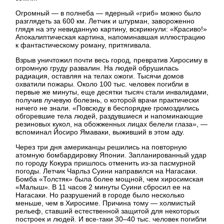
Огромный — в полнеба — ядерный «гриб» можно было
разглядеть за 600 км. Летчик и штурман, завороженно
глядя на эту невиданную картину, вскрикнули: «Красиво!»
Апокалиптическая картина, напоминавшая иллюстрацию
к фантастическому роману, притягивала.
Взрыв уничтожил почти весь город, превратив Хиросиму в
огромную груду развалин. На людей обрушилась
радиация, оставляя на телах ожоги. Тысячи домов
охватили пожары. Около 100 тыс. человек погибли в
первые же минуты, еще десятки тысяч стали инвалидами,
получив лучевую болезнь, о которой врачи практически
ничего не знали. «Повсюду в беспорядке громоздились
обгоревшие тела людей, раздувшиеся и напоминающие
резиновых кукол, на обожженных лицах белели глаза», —
вспоминал Йосиро Ямаваки, выживший в этом аду.
Через три дня американцы решились на повторную
атомную бомбардировку Японии. Запланированный удар
по городу Кокура пришлось отменить из-за пасмурной
погоды. Летчик Чарльз Суини направился на Нагасаки.
Бомба «Толстяк» была более мощной, чем хиросимская
«Малыш». В 11 часов 2 минуты Суини сбросил ее на
Нагасаки. Но разрушений в городе было несколько
меньше, чем в Хиросиме. Причина тому — холмистый
рельеф, ставший естественной защитой для некоторых
построек и людей. И все-таки 30–40 тыс. человек погибли