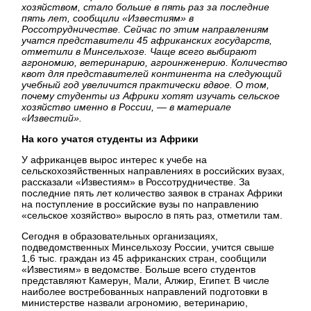
хозяйством, стало больше в пять раз за последние
пять лет, сообщили «Известиям» в
Россотрудничестве. Сейчас по этим направлениям
учатся представители 45 африканских государств,
отметили в Минсельхозе. Чаще всего выбирают
агрономию, ветеринарию, агроинженерию. Количество
квот для представителей континента на следующий
учебный год увеличится практически вдвое. О том,
почему студенты из Африки хотят изучать сельское
хозяйство именно в России, — в материале
«Известий».
На кого учатся студенты из Африки
У африканцев вырос интерес к учебе на
сельскохозяйственных направлениях в российских вузах,
рассказали «Известиям» в Россотрудничестве. За
последние пять лет количество заявок в странах Африки
на поступление в российские вузы по направлению
«сельское хозяйство» выросло в пять раз, отметили там.
Сегодня в образовательных организациях,
подведомственных Минсельхозу России, учится свыше
1,6 тыс. граждан из 45 африканских стран, сообщили
«Известиям» в ведомстве. Больше всего студентов
представляют Камерун, Мали, Алжир, Египет. В числе
наиболее востребованных направлений подготовки в
министерстве назвали агрономию, ветеринарию,