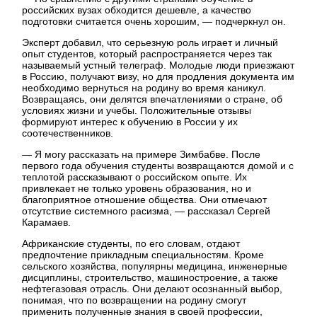
российских вузах обходится дешевле, а качество
подготовки считается очень хорошим, — подчеркнул он.
Эксперт добавил, что серьезную роль играет и личный
опыт студентов, который распространяется через так
называемый устный телеграф. Молодые люди приезжают
в Россию, получают визу, но для продления документа им
необходимо вернуться на родину во время каникул.
Возвращаясь, они делятся впечатлениями о стране, об
условиях жизни и учебы. Положительные отзывы
формируют интерес к обучению в России у их
соотечественников.
— Я могу рассказать на примере Зимбабве. После
первого года обучения студенты возвращаются домой и с
теплотой рассказывают о российском опыте. Их
привлекает не только уровень образования, но и
благоприятное отношение общества. Они отмечают
отсутствие системного расизма, — рассказал Сергей
Карамаев.
Африканские студенты, по его словам, отдают
предпочтение прикладным специальностям. Кроме
сельского хозяйства, популярны медицина, инженерные
дисциплины, строительство, машиностроение, а также
нефтегазовая отрасль. Они делают осознанный выбор,
понимая, что по возвращении на родину смогут
применить полученные знания в своей профессии,