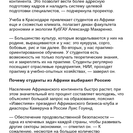
континента. Это позволит вести более адресную
подготовку кадров и наладить систему целевой
подготовки специалистов, — подчеркнула проректор.
Учеба в Краснодаре привлекает студентов из Африки
еще и схожестью климата, полагает декан факультета
агрономии и экологии КубГАУ Александр Макаренко.
— Большинство культур, которые возделываются у них на
родине, выращиваются и у нас: это кукуруза, сорго,
бобовые, рис и так далее. Во-вторых, у нас практико-
ориентированное обучение. У студентов есть
возможность не только получать теоретические знания,
но и закреплять их на практике. Студенты регулярно
посещают отраслевые предприятия, НИИ, проходят
практику в учебно-опытных хозяйствах, — заверил он.
Почему студенты из Африки выбирают Россию
Население Африканского континента быстро растет, при
этом значительный его процент составляет молодежь, что
объясняет большой запрос на образование, пояснил
«Известиям» президент Африканского бизнеса-клуба и
диаспоры Камеруна в России Луис Гоуенд.
— Обеспечение продовольственной безопасности —
одна из ключевых задач каждой страны, чтобы развивать
другие секторы экономики, — отметил он. — К
сожалению, несмотря на большое количество