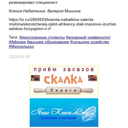
резюмировал специалист.
Ксения Набаткина Валерия Мишина
https://iz.ru/1864933/kseniia-nabatkina-valeriia-
mishina/ekzoticheskij-oplot-afrikancy-stali-massovo-izuchat-
selskoe-hozyajstvo-v-rf
Теги:
#иностранные студенты
#аграрный университет
#Африка
#высшее образование
#сельское хозяйство
#Минсельхоз
2025-04-04