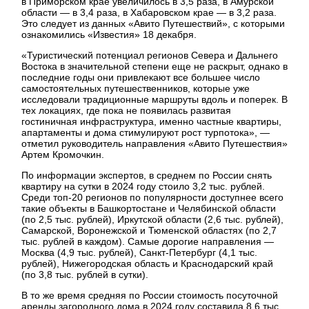
в Приморском крае увеличилось в 3,5 раза, в Амурской
области — в 3,4 раза, в Хабаровском крае — в 3,2 раза.
Это следует из данных «Авито Путешествий», с которыми
ознакомились «Известия» 18 декабря.
«Туристический потенциал регионов Севера и Дальнего
Востока в значительной степени еще не раскрыт, однако в
последние годы они привлекают все большее число
самостоятельных путешественников, которые уже
исследовали традиционные маршруты вдоль и поперек. В
тех локациях, где пока не появилась развитая
гостиничная инфраструктура, именно частные квартиры,
апартаменты и дома стимулируют рост турпотока», —
отметил руководитель направления «Авито Путешествия»
Артем Кромочкин.
По информации экспертов, в среднем по России снять
квартиру на сутки в 2024 году стоило 3,2 тыс. рублей.
Среди топ-20 регионов по популярности доступнее всего
такие объекты в Башкортостане и Челябинской области
(по 2,5 тыс. рублей), Иркутской области (2,6 тыс. рублей),
Самарской, Воронежской и Тюменской областях (по 2,7
тыс. рублей в каждом). Самые дорогие направления —
Москва (4,9 тыс. рублей), Санкт-Петербург (4,1 тыс.
рублей), Нижегородская область и Краснодарский край
(по 3,8 тыс. рублей в сутки).
В то же время средняя по России стоимость посуточной
аренды загородного дома в 2024 году составила 8,6 тыс.