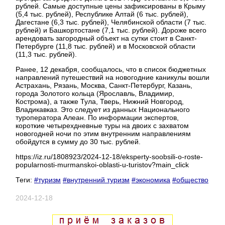
рублей. Самые доступные цены зафиксированы в Крыму
(5,4 тыс. рублей), Республике Алтай (6 тыс. рублей),
Дагестане (6,3 тыс. рублей), Челябинской области (7 тыс.
рублей) и Башкортостане (7,1 тыс. рублей). Дороже всего
арендовать загородный объект на сутки стоит в Санкт-
Петербурге (11,8 тыс. рублей) и в Московской области
(11,3 тыс. рублей).
Ранее, 12 декабря, сообщалось, что в список бюджетных
направлений путешествий на новогодние каникулы вошли
Астрахань, Рязань, Москва, Санкт-Петербург, Казань,
города Золотого кольца (Ярославль, Владимир,
Кострома), а также Тула, Тверь, Нижний Новгород,
Владикавказ. Это следует из данных Национального
туроператора Алеан. По информации экспертов,
короткие четырехдневные туры на двоих с захватом
новогодней ночи по этим внутренним направлениям
обойдутся в сумму до 30 тыс. рублей.
https://iz.ru/1808923/2024-12-18/eksperty-soobsili-o-roste-
popularnosti-murmanskoi-oblasti-u-turistov?main_click
Теги:
#туризм
#внутренний туризм
#экономика
#общество
2024-12-18