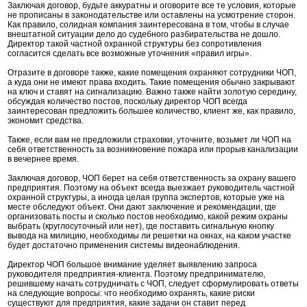
Заключая договор, будьте аккуратны и оговорите все те условия, которые
не прописаны в законодательстве или оставлены на усмотрение сторон.
Как правило, солидная компания заинтересована в том, чтобы в случае
внештатной ситуации дело до судебного разбирательства не дошло.
Директор такой частной охранной структуры без сопротивления
согласится сделать все возможные уточнения «правил игры».
Отразите в договоре также, какие помещения охраняют сотрудники ЧОП,
а куда они не имеют права входить. Такие помещения обычно закрывают
на ключ и ставят на сигнализацию. Важно также найти золотую середину,
обсуждая количество постов, поскольку директор ЧОП всегда
заинтересован предложить большее количество, клиент же, как правило,
экономит средства.
Также, если вам не предложили страховки, уточните, возьмет ли ЧОП на
себя ответственность за возникновение пожара или прорыв канализации
в вечернее время.
Заключая договор, ЧОП берет на себя ответственность за охрану вашего
предприятия. Поэтому на объект всегда выезжает руководитель частной
охранной структуры, а иногда целая группа экспертов, которые уже на
месте обследуют объект. Они дают заключение и рекомендации, где
организовать посты и сколько постов необходимо, какой режим охраны
выбрать (круглосуточный или нет), где поставить сигнальную кнопку
вывода на милицию, необходимы ли решетки на окнах, на каком участке
будет достаточно применения системы видеонаблюдения.
Директор ЧОП большое внимание уделяет выявлению запроса
руководителя предприятия-клиента. Поэтому предпринимателю,
решившему начать сотрудничать с ЧОП, следует сформулировать ответы
на следующие вопросы: что необходимо охранять, какие риски
существуют для предприятия, какие задачи он ставит перед