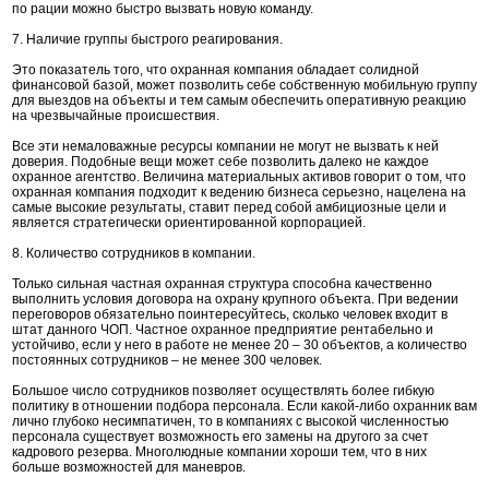
по рации можно быстро вызвать новую команду.
7. Наличие группы быстрого реагирования.
Это показатель того, что охранная компания обладает солидной
финансовой базой, может позволить себе собственную мобильную группу
для выездов на объекты и тем самым обеспечить оперативную реакцию
на чрезвычайные происшествия.
Все эти немаловажные ресурсы компании не могут не вызвать к ней
доверия. Подобные вещи может себе позволить далеко не каждое
охранное агентство. Величина материальных активов говорит о том, что
охранная компания подходит к ведению бизнеса серьезно, нацелена на
самые высокие результаты, ставит перед собой амбициозные цели и
является стратегически ориентированной корпорацией.
8. Количество сотрудников в компании.
Только сильная частная охранная структура способна качественно
выполнить условия договора на охрану крупного объекта. При ведении
переговоров обязательно поинтересуйтесь, сколько человек входит в
штат данного ЧОП. Частное охранное предприятие рентабельно и
устойчиво, если у него в работе не менее 20 – 30 объектов, а количество
постоянных сотрудников – не менее 300 человек.
Большое число сотрудников позволяет осуществлять более гибкую
политику в отношении подбора персонала. Если какой-либо охранник вам
лично глубоко несимпатичен, то в компаниях с высокой численностью
персонала существует возможность его замены на другого за счет
кадрового резерва. Многолюдные компании хороши тем, что в них
больше возможностей для маневров.