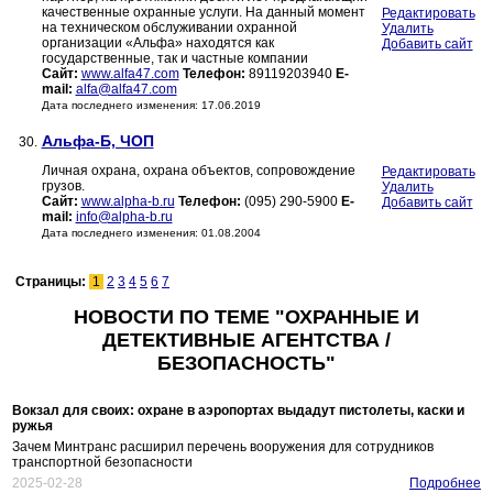
качественные охранные услуги. На данный момент
Редактировать
на техническом обслуживании охранной
Удалить
организации «Альфа» находятся как
Добавить сайт
государственные, так и частные компании
Сайт:
www.alfa47.com
Телефон:
89119203940
E-
mail:
alfa@alfa47.com
Дата последнего изменения: 17.06.2019
Альфа-Б, ЧОП
30.
Личная охрана, охрана объектов, сопровождение
Редактировать
грузов.
Удалить
Сайт:
www.alpha-b.ru
Телефон:
(095) 290-5900
E-
Добавить сайт
mail:
info@alpha-b.ru
Дата последнего изменения: 01.08.2004
Страницы:
1
2
3
4
5
6
7
НОВОСТИ ПО ТЕМЕ "ОХРАННЫЕ И
ДЕТЕКТИВНЫЕ АГЕНТСТВА /
БЕЗОПАСНОСТЬ"
Вокзал для своих: охране в аэропортах выдадут пистолеты, каски и
ружья
Зачем Минтранс расширил перечень вооружения для сотрудников
транспортной безопасности
2025-02-28
Подробнее