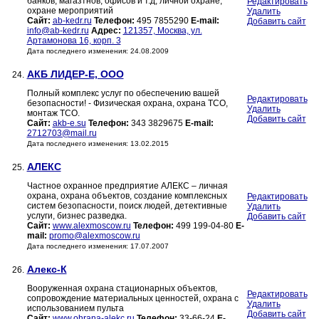
банков, магазтнов, офисов и т.д, личной охране,
Редактировать
охране мероприятий
Удалить
Сайт:
ab-kedr.ru
Телефон:
495 7855290
E-mail:
Добавить сайт
info@ab-kedr.ru
Адрес:
121357, Москва, ул.
Артамонова 16, корп. 3
Дата последнего изменения: 24.08.2009
АКБ ЛИДЕР-Е, ООО
24.
Полный комплекс услуг по обеспечению вашей
Редактировать
безопасности! - Физическая охрана, охрана ТСО,
Удалить
монтаж ТСО.
Добавить сайт
Сайт:
akb-e.su
Телефон:
343 3829675
E-mail:
2712703@mail.ru
Дата последнего изменения: 13.02.2015
АЛЕКС
25.
Частное охранное предприятие АЛЕКС – личная
охрана, охрана объектов, создание комплексных
Редактировать
систем безопасности, поиск людей, детективные
Удалить
услуги, бизнес разведка.
Добавить сайт
Сайт:
www.alexmoscow.ru
Телефон:
499 199-04-80
E-
mail:
promo@alexmoscow.ru
Дата последнего изменения: 17.07.2007
Алекс-К
26.
Вооруженная охрана стационарных объектов,
Редактировать
сопровождение материальных ценностей, охрана с
Удалить
использованием пульта
Добавить сайт
Сайт:
www.ohrana-alekc.ru
Телефон:
33-66-24
E-