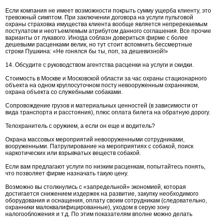
Если компания не имеет возможности покрыть сумму ущерба клиенту, это
тревожный симптом. При заключении договора на услуги пультовой
охраны страховка имущества клиента вообще является непререкаемым
постулатом и неотъемлемым атрибутом данного соглашения. Все прочие
варианты от лукавого. Иногда соблазн довериться фирме с более
дешевыми расценками велик, но тут стоит вспомнить бессмертные
строки Пушкина: «Не гонялся бы ты, поп, за дешевизной!»
14. Обсудите с руководством агентства расценки на услуги и скидки.
Стоимость в Москве и Московской области за час охраны стационарного
объекта на одном круглосуточном посту невооруженным охранником,
охрана объекта со служебными собаками.
Сопровождение грузов и материальных ценностей (в зависимости от
вида транспорта и расстояния), плюс оплата билета на обратную дорогу.
Телохранитель с оружием, а если он еще и водитель?
Охрана массовых мероприятий невооруженными сотрудниками,
вооруженными. Патрулирование на мероприятиях с собакой, поиск
наркотических или взрывчатых веществ собакой.
Если вам предлагают услуги по низким расценкам, попытайтесь понять,
что позволяет фирме назначать такую цену.
Возможно вы столкнулись с «запредельной» экономией, которая
достигается снижением издержек на развитие, закупку необходимого
оборудования и оснащения, оплату своим сотрудникам (следовательно,
охранники малоквалифицированные), уходом в серую зону
налогообложения и т.д. По этим показателям вполне можно делать