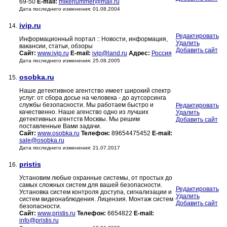
69-50
E-mail:
mikehummer@mail.ru
Дата последнего изменения: 01.08.2004
ivip.ru
14.
Редактировать
Информационный портал :: Новости, информация,
Удалить
вакансии, статьи, обзоры
Добавить сайт
Сайт:
www.ivip.ru
E-mail:
ivip@land.ru
Адрес:
Россия
Дата последнего изменения: 25.08.2005
osobka.ru
15.
Наше детективное агентство имеет широкий спектр
услуг: от сбора досье на человека - до аутсорсинга
службы безопасности. Мы работаем быстро и
Редактировать
качественно. Наше агенство одно из лучших
Удалить
детективных агентств Москвы. Мы решим
Добавить сайт
поставленные Вами задачи.
Сайт:
www.osobka.ru
Телефон:
89654475452
E-mail:
sale@osobka.ru
Дата последнего изменения: 21.07.2017
pristis
16.
Установим любые охранные системы, от простых до
самых сложных систем для вашей безопасности.
Редактировать
Установка систем контроля доступа, сигнализации и
Удалить
систем видеонаблюдения. Лицензия. Монтаж систем
Добавить сайт
безопасности.
Сайт:
www.pristis.ru
Телефон:
6654822
E-mail:
info@pristis.ru