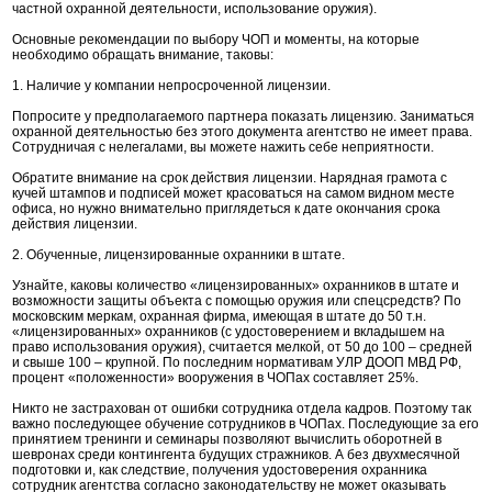
частной охранной деятельности, использование оружия).
Основные рекомендации по выбору ЧОП и моменты, на которые
необходимо обращать внимание, таковы:
1. Наличие у компании непросроченной лицензии.
Попросите у предполагаемого партнера показать лицензию. Заниматься
охранной деятельностью без этого документа агентство не имеет права.
Сотрудничая с нелегалами, вы можете нажить себе неприятности.
Обратите внимание на срок действия лицензии. Нарядная грамота с
кучей штампов и подписей может красоваться на самом видном месте
офиса, но нужно внимательно приглядеться к дате окончания срока
действия лицензии.
2. Обученные, лицензированные охранники в штате.
Узнайте, каковы количество «лицензированных» охранников в штате и
возможности защиты объекта с помощью оружия или спецсредств? По
московским меркам, охранная фирма, имеющая в штате до 50 т.н.
«лицензированных» охранников (с удостоверением и вкладышем на
право использования оружия), считается мелкой, от 50 до 100 – средней
и свыше 100 – крупной. По последним нормативам УЛР ДООП МВД РФ,
процент «положенности» вооружения в ЧОПах составляет 25%.
Никто не застрахован от ошибки сотрудника отдела кадров. Поэтому так
важно последующее обучение сотрудников в ЧОПах. Последующие за его
принятием тренинги и семинары позволяют вычислить оборотней в
шевронах среди контингента будущих стражников. А без двухмесячной
подготовки и, как следствие, получения удостоверения охранника
сотрудник агентства согласно законодательству не может оказывать