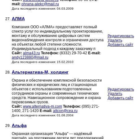
mail:
ohrana-alekc@mail.ru
Дата последнего изменения: 04.03.2009
АЛМА
27.
Компания ООО «АЛМА» предоставляет полный
спектр услуг по индивидуальному проектированию,
монтажу и обслуживанию цифровых систем
Редактировать
видеонаблюдения контроля и ограничения доступа
Удалить
на объектах любой степени сложности.
Добавить сайт
Индивидуальный подход к каждому заказчику п
Сайт:
alma43.ru
Телефон:
(8332) 29-70-42
E-mail:
andy123880@mail.ru
Дата последнего изменения: 15.02.2010
Альтернатива-М, холдинг
28.
Охрана и обеспечение комплексной безопасности
физических и юридических лиц и стационарных
объектов с использованием подготовленных
Редактировать
сотрудников охраны и современных технических
Удалить
средств. Навигационное сопровождение и охрана
Добавить сайт
перевозимых грузов.
Сайт:
www.alternativa-m.com
Телефон:
(095) 271-
1400, 271-1420
E-mail:
altcon@cea.ru
Дата последнего изменения: 01.08.2004
Альфа
29.
Охранная организация "Альфа" — надёжный
партнёр, на протяжении десяти лет предлагающий