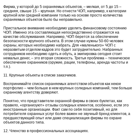
Фирма, у которой до 5 охраняемых объектов, – мелкая, от 5 до 15 –
средняя, свыше 15 – крупная. Но отнести ЧОП, например, к категории
крупной или средней компании только на основе просто количества
охраняемых объектов было бы неправильно.
Пристальное внимание необходимо уделить финансовому состоянию
ЧОП. Именно эта составляющая непосредственно отражается на
качестве обслуживания. Например, ЧОП берется за обеспечение
безопасности крупного объекта. В этом случае нужны 50-60 человек
охраны, которых необходимо набрать. Для «маленького» ЧОП с
неразвитым отделом кадров это будет затруднительно. Набранных
сотрудников необходимо одеть и обуть, а экипировка сегодня стоит
немалых денег, – это вторая сложность. Третья проблема – техническое
обеспечение охранников (оружие, рации, телефоны, аренда частоты и
т.п.).
11. Крупные объекты в списке заказчиков.
Воспринимайте список охраняемых агентством объектов как некое
портфолио – чем больше в нем крупных солидных компаний, тем больше
охранному агентству доверяют.
Понятно, что представители охранной фирмы в своих буклетах, как
правило, «организуют» отзывы солидных клиентов, особенно, если это
иностранные организации. Факт сам по себя позитивный, но для
потребителя охранных услуг более важен не звучный бренд клиентов, а
предшествующий опыт или даже специализация фирмы по охране
объектов данного типа.
12. Членство в профессиональных ассоциациях.