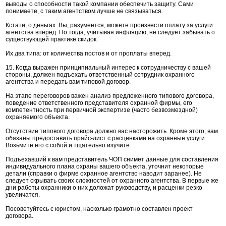
выводы о способности такой компании обеспечить защиту. Сами
понимаете, с таким агентством лучше не связываться.
Кстати, о деньгах. Вы, разумеется, можете произвести оплату за услуги
агентства вперед. Но тогда, учитывая инфляцию, не следует забывать о
существующей практике скидок.
Их два типа: от количества постов и от проплаты вперед.
15. Когда выражен принципиальный интерес к сотрудничеству с вашей
стороны, должен подъехать ответственный сотрудник охранного
агентства и передать вам типовой договор.
На этапе переговоров важен анализ предложенного типового договора,
поведение ответственного представителя охранной фирмы, его
компетентность при первичной экспертизе (часто безвозмездной)
охраняемого объекта.
Отсутствие типового договора должно вас насторожить. Кроме этого, вам
обязаны предоставить прайс-лист с расценками на охранные услуги.
Возьмите его с собой и тщательно изучите.
Подъехавший к вам представитель ЧОП снимет данные для составления
индивидуального плана охраны вашего объекта, уточнит некоторые
детали (справки о фирме охранное агентство наводит заранее). Не
следует скрывать своих сложностей от охранного агентства. В первые же
дни работы охранники о них доложат руководству, и расценки резко
увеличатся.
Посоветуйтесь с юристом, насколько грамотно составлен проект
договора.