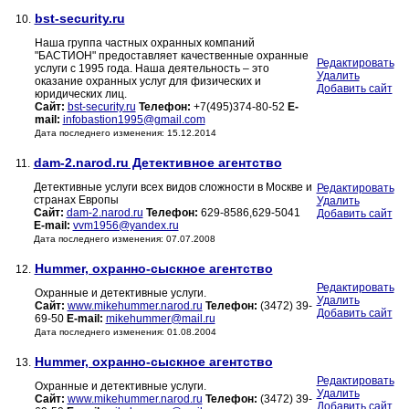
bst-security.ru
10.
Наша группа частных охранных компаний
"БАСТИОН" предоставляет качественные охранные
Редактировать
услуги с 1995 года. Наша деятельность – это
Удалить
оказание охранных услуг для физических и
Добавить сайт
юридических лиц.
Сайт:
bst-security.ru
Телефон:
+7(495)374-80-52
E-
mail:
infobastion1995@gmail.com
Дата последнего изменения: 15.12.2014
dam-2.narod.ru Детективное агентство
11.
Детективные услуги всех видов сложности в Москве и
Редактировать
странах Европы
Удалить
Сайт:
dam-2.narod.ru
Телефон:
629-8586,629-5041
Добавить сайт
E-mail:
vvm1956@yandex.ru
Дата последнего изменения: 07.07.2008
Hummer, охранно-сыскное агентство
12.
Редактировать
Охранные и детективные услуги.
Удалить
Сайт:
www.mikehummer.narod.ru
Телефон:
(3472) 39-
Добавить сайт
69-50
E-mail:
mikehummer@mail.ru
Дата последнего изменения: 01.08.2004
Hummer, охранно-сыскное агентство
13.
Редактировать
Охранные и детективные услуги.
Удалить
Сайт:
www.mikehummer.narod.ru
Телефон:
(3472) 39-
Добавить сайт