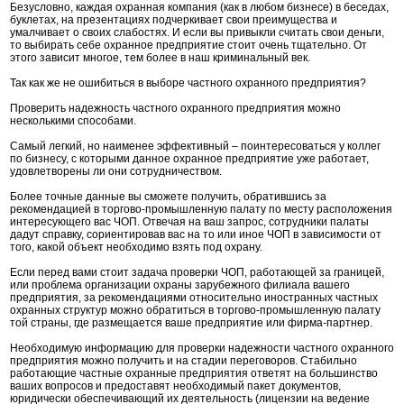
Безусловно, каждая охранная компания (как в любом бизнесе) в беседах,
буклетах, на презентациях подчеркивает свои преимущества и
умалчивает о своих слабостях. И если вы привыкли считать свои деньги,
то выбирать себе охранное предприятие стоит очень тщательно. От
этого зависит многое, тем более в наш криминальный век.
Так как же не ошибиться в выборе частного охранного предприятия?
Проверить надежность частного охранного предприятия можно
несколькими способами.
Самый легкий, но наименее эффективный – поинтересоваться у коллег
по бизнесу, с которыми данное охранное предприятие уже работает,
удовлетворены ли они сотрудничеством.
Более точные данные вы сможете получить, обратившись за
рекомендацией в торгово-промышленную палату по месту расположения
интересующего вас ЧОП. Отвечая на ваш запрос, сотрудники палаты
дадут справку, сориентировав вас на то или иное ЧОП в зависимости от
того, какой объект необходимо взять под охрану.
Если перед вами стоит задача проверки ЧОП, работающей за границей,
или проблема организации охраны зарубежного филиала вашего
предприятия, за рекомендациями относительно иностранных частных
охранных структур можно обратиться в торгово-промышленную палату
той страны, где размещается ваше предприятие или фирма-партнер.
Необходимую информацию для проверки надежности частного охранного
предприятия можно получить и на стадии переговоров. Стабильно
работающие частные охранные предприятия ответят на большинство
ваших вопросов и предоставят необходимый пакет документов,
юридически обеспечивающий их деятельность (лицензии на ведение