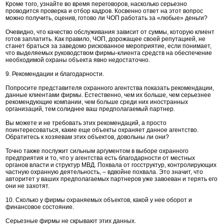
Кроме того, узнайте во время переговоров, насколько серьезно
проводится проверка и отбор кадров. Косвенно ответ на этот вопрос
можно получить, оценив, готово ли ЧОП работать за «любые» деньги?
Очевидно, что качество обслуживания зависит от суммы, которую клиент
готов заплатить. Как правило, ЧОП, дорожащее своей репутацией, не
станет браться за заведомо рискованное мероприятие, если понимает,
что выделяемых руководством фирмы-клиента средств на обеспечение
необходимой охраны объекта явно недостаточно.
9. Рекомендации и благодарности.
Попросите представителя охранного агентства показать рекомендации,
данные клиентами фирмы. Естественно, чем их больше, чем серьезнее
рекомендующие компании, чем больше среди них иностранных
организаций, тем солиднее ваш предполагаемый партнер.
Вы можете и не требовать этих рекомендаций, а просто
поинтересоваться, какие еще объекты охраняет данное агентство.
Обратитесь к хозяевам этих объектов, довольны ли они?
Точно также послужит сильным аргументом в выборе охранного
предприятия и то, что у агентства есть благодарности от местных
органов власти и структур МВД. Похвала от госструктур, контролирующих
частную охранную деятельность, – вдвойне похвала. Это значит, что
авторитет у ваших предполагаемых партнеров уже завоеван и терять его
они не захотят.
10. Сколько у фирмы охраняемых объектов, какой у нее оборот и
финансовое состояние.
Серьезные фирмы не скрывают этих данных.