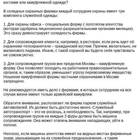
костюме или камуфляжной одежде?
В солидных охранных фирмах каждый сотрудник охраны имеет три
комплекта служебной одежды:
1. Для охраны офиса – специальную форму c логотипом агентства
(которая одобрена лицензионно-разрешительными органами милиции).
Это сразу демонстрирует солидность фирмы.
2. Для сопровождения клиента, например, в ресторан, если речь идет об
охраннике-телохранителе – гражданский костюм. Причем, желательно, не
малинового пиджака. Иначе, с такой охраной вы будете себя чувствовать
не совсем уютно.
3. Для сопровождения грузов вне пределов Москвы – камуфляжную
форму. Она позволяет походить на работников правоохранительных
органов, и, таким образом, уменьшает угрозу перевозимому имуществу.
Ношение камуфляжной формы частными охранниками в Москве
запрещено.
Не рекомендуется иметь дело с фирмами, в которых сотрудники на все
случаи жизни имеют только армейский камуфляж.
Обратите внимание, располагает ли фирма парком служебных
автомобилей. Их должно быть достаточно много. Служебный
автотранспорт – это не роскошь, а необходимость. Так, например, при
сопровождении грузов на каждые 3 фуры должна быть машина
сопровождения. Она может отвлечь внимание нападающих, уйти в
погоню.
Неплохо, если машины агентства имеют на видных местах фирменные
знаки, указывающие на их служебное предназначение,- к таким