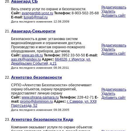
Авангард СБ
20.
Редактировать
Весь спектр услуг по охране и безопасности.
Удалить
Сайт:
avangardsb.ucoz.ru
Телефон:
8-903-502-35-68
Добавить сайт
E-mail:
tusja6@mail.ru
Дата последнего изменения: 12.08.2009
Авангард-Секьюрити
21.
Безопасность в доме: установка систем
видеонаблюдения и ограничения доступа.
Редактировать
Производство и монтаж охранно-пожарного
Удалить
оборудования, приборов, датчиков.
Добавить сайт
Сайт:
www.as-irk.ru
Телефон:
3952 33-50-50
E-mail:
aas.irk@yandex.ru
Адрес:
664026, г. Иркутск, ул.
Декабрьских Событий, д.21
Дата последнего изменения: 08.06.2011
Агентство безопасности
22.
СРПО «Агентство Безопасности» обеспечивает
охрану объектов, охрану предприятий,
Редактировать
предоставляет личную охрану
Удалить
Сайт:
www.ohrana-samara.ru
Телефон:
228-42-71
E-
Добавить сайт
mail:
promo@dominion.ru
Адрес:
г. Самара, ул. XXII
Партсъезда, 52
Дата последнего изменения: 09.08.2005
Агентство безопасности Кедр
23.
Компания оказывает услуги по охране объектов: