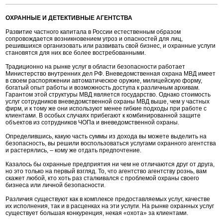
ОХРАННЫЕ И ДЕТЕКТИВНЫЕ АГЕНТСТВА
Развитие частного капитала в России естественным образом
сопровождается возникновением угроз и опасностей для лиц,
решившихся организовать или развивать свой бизнес, и охранные услуги
становятся для них все более востребованными.
Традиционно на рынке услуг в области безопасности работает
Министерство внутренних дел РФ. Вневедомственная охрана МВД имеет
в своем распоряжении автоматическое оружие, милицейскую форму,
богатый опыт работы и возможность доступа к различным архивам.
Гарантом этой структуры МВД является государство. Однако стоимость
услуг сотрудников вневедомственной охраны МВД выше, чем у частных
фирм, и к тому же они используют менее гибкие подходы при работе с
клиентами. В особых случаях прибегают к комбинированной защите
объектов из сотрудников ЧОПа и вневедомственной охраны.
Определившись, какую часть суммы из дохода вы можете выделить на
безопасность, вы решили воспользоваться услугами охранного агентства
и растерялись, – кому же отдать предпочтение.
Казалось бы охранные предприятия ни чем не отличаются друг от друга,
но это только на первый взгляд. То, что агентство агентству рознь, вам
скажет любой, кто хоть раз сталкивался с проблемой охраны своего
бизнеса или личной безопасности.
Различия существуют как в комплексе предоставляемых услуг, качестве
их исполнения, так и в расценках на эти услуги. На рынке охранных услуг
существует большая конкуренция, некая «охота» за клиентами.