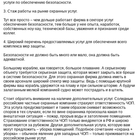
услуги по обеспечению безопасности.
3. Стаж работы на рынке охранных услуг.
Тут все просто – чем дольше работает фирма в секторе услуг
обеспечения безопасности, тем больше у нее опыта, наработок,
собственных ноу-хау, технической базы, уважения и признания среди
коллег.
4. Широкий перечень предоставляемых услуг для обеспечения всего
комплекса мер защиты.
Безопасности не должно быть много или мало, она должна быть
адекватной.
Большому кораблю, как говорится, большое плавание. А серьезному
объекту требуется серьезная защита, которая может закрыть все бреши
в системе безопасности. Для этого охранная фирма должна иметь в
своем арсенале широкий спектр мер защиты. Ведь с помощью крупной
фирмы ваш корабль удержится на плаву и при сильном шторме. А будучи
залатанным мелкой компанией судно может пострадать и в штиль.
Стоит обратить внимание на наличие дополнительных услуг. Солидные
российские частные охранные компании страхуют ответственность ЧОП.
Эта услуга предусматривает и таким образом снимает возможность
споров в тех случаях, если по вине охранника произошла какая-то
внештатная ситуация – пожар, прорыв воды и затопление помещения.
Страхование ответственности ЧОП только внедряется в РФ и широко
практикуется за рубежом. Другая дополнительная услуга, которую вам
могут предложить – уборка помещений. Подобное сочетание «охрана +
уборка» – обычное явление для западных ЧОП – только приживается на
российском рынке услуг.