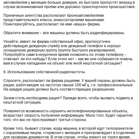
автомобилям у милиции больше доверия, их быстрее пропустят вперед в
случае возникновения пробки или дорожно-транспортного происшествия.
Приличные агентства располагают бронеавтомобилями
представительского класса, инкассаторскими машинами.
Поинтересуйтесь, располагает ли ими «ваша» фирма.
Обратите внимание – все машины должны быть радиофицированы.
Узнайте, имеет ли фирма собственный офис, круглосуточно
действующую дежурную службу или дежурный телефон и хорошо
оснащенную дежурную группу (группу быстрого реагирования).
Попробуйте сами в неурочное время позвонить по этому телефону –
отвечает ли кто-нибудь? Если этого нет – как же они собираются помочь
вам в случае нападения на объект или иной нештатной ситуации?
6. Использование собственной радиочастоты.
Спросите, располагает ли фирма рациями. У вашей охраны должны быть
рации, работающие на частотах свыше 100 мГц, т.е. профессиональные.
На каждую рацию должно быть соответствующее разрешение.
Зачем столь необходима рация? Прежде всего, чтобы вызвать подмогу в
нештатной ситуации.
Появляется возможность охранять нетелефонизированные объекты,
возрастает скорость получения информации. Мало того, будет гарантия
того, что вас не прослушивает третья сторона.
Кроме того, бывают случаи, когда машину, в которой едут телохранители
с охраняемым лицом, «тормозит» милиция и препровождает в отделение
для проверки документов. В этом случае, чтобы клиент не терял время,