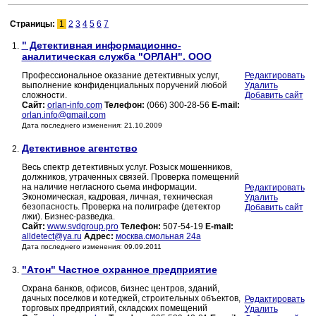
Страницы:
1
2
3
4
5
6
7
" Детективная информационно-
1.
аналитическая служба "ОРЛАН". ООО
Профессиональное оказание детективных услуг,
Редактировать
выполнение конфиденциальных поручений любой
Удалить
сложности.
Добавить сайт
Сайт:
orlan-info.com
Телефон:
(066) 300-28-56
E-mail:
orlan.info@gmail.com
Дата последнего изменения: 21.10.2009
Детективное агентство
2.
Весь спектр детективных услуг. Розыск мошенников,
должников, утраченных связей. Проверка помещений
на наличие негласного сьема информации.
Редактировать
Экономическая, кадровая, личная, техническая
Удалить
безопасность. Проверка на полиграфе (детектор
Добавить сайт
лжи). Бизнес-разведка.
Сайт:
www.svdgroup.pro
Телефон:
507-54-19
E-mail:
alldetect@ya.ru
Адрес:
москва.смольная 24а
Дата последнего изменения: 09.09.2011
"Атон" Частное охранное предприятие
3.
Охрана банков, офисов, бизнес центров, зданий,
дачных поселков и котеджей, cтроительных объектов,
Редактировать
торговых предприятий, складских помещений
Удалить