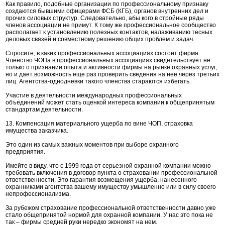
Как правило, подобные организации по профессиональному признаку
создаются бывшими офицерами ФСБ (КГБ), органов внутренних дел и
прочих силовых структур. Следовательно, абы кого в стройные ряды
членов ассоциации не примут. К тому же профессиональное сообщество
располагает к установлению полезных контактов, налаживанию тесных
деловых связей и совместному решению общих проблем и задач.
Спросите, в каких профессиональных ассоциациях состоит фирма.
Членство ЧОПа в профессиональных ассоциациях свидетельствует не
только о признании опыта и активности фирмы на рынке охранных услуг,
но и дает возможность еще раз проверить сведения на нее через третьих
лиц. Агентства-однодневки такого членства стараются избегать.
Участие в деятельности международных профессиональных
объединений может стать оценкой интереса компании к общепринятым
стандартам деятельности.
13. Компенсация материального ущерба по вине ЧОП, страховка
имущества заказчика.
Это один из самых важных моментов при выборе охранного
предприятия.
Имейте в виду, что с 1999 года от серьезной охранной компании можно
требовать включения в договор пункта о страховании профессиональной
ответственности. Это гарантия возмещения ущерба, нанесенного
охранниками агентства вашему имуществу умышленно или в силу своего
непрофессионализма.
За рубежом страхование профессиональной ответственности давно уже
стало общепринятой нормой для охранной компании. У нас это пока не
так – фирмы средней руки нередко экономят на нем.