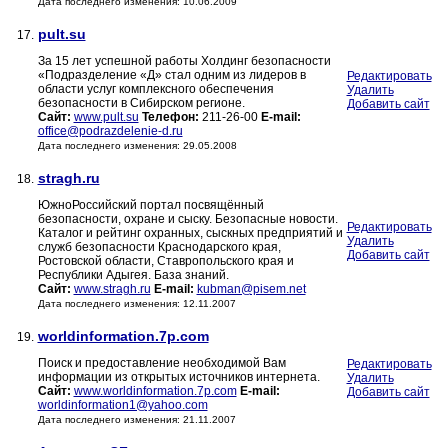
Дата последнего изменения: 10.06.2009
pult.su
17.
За 15 лет успешной работы Холдинг безопасности
«Подразделение «Д» стал одним из лидеров в
Редактировать
области услуг комплексного обеспечения
Удалить
безопасности в Сибирском регионе.
Добавить сайт
Сайт:
www.pult.su
Телефон:
211-26-00
E-mail:
office@podrazdelenie-d.ru
Дата последнего изменения: 29.05.2008
stragh.ru
18.
ЮжноРоссийский портал посвящённый
безопасности, охране и сыску. Безопасные новости.
Редактировать
Каталог и рейтинг охранных, сыскных предприятий и
Удалить
служб безопасности Краснодарского края,
Добавить сайт
Ростовской области, Ставропольского края и
Республики Адыгея. База знаний.
Сайт:
www.stragh.ru
E-mail:
kubman@pisem.net
Дата последнего изменения: 12.11.2007
worldinformation.7p.com
19.
Поиск и предоставление необходимой Вам
Редактировать
информации из открытых источников интернета.
Удалить
Сайт:
www.worldinformation.7p.com
E-mail:
Добавить сайт
worldinformation1@yahoo.com
Дата последнего изменения: 21.11.2007