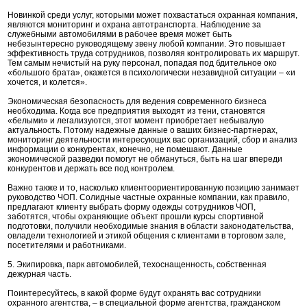
Новинкой среди услуг, которыми может похвастаться охранная компания,
являются мониторинг и охрана автотранспорта. Наблюдение за
служебными автомобилями в рабочее время может быть
небезынтересно руководящему звену любой компании. Это повышает
эффективность труда сотрудников, позволяя контролировать их маршрут.
Тем самым нечистый на руку персонал, попадая под бдительное око
«большого брата», окажется в психологически незавидной ситуации – «и
хочется, и колется».
Экономическая безопасность для ведения современного бизнеса
необходима. Когда все предприятия выходят из тени, становятся
«белыми» и легализуются, этот момент приобретает небывалую
актуальность. Потому надежные данные о ваших бизнес-партнерах,
мониторинг деятельности интересующих вас организаций, сбор и анализ
информации о конкурентах, конечно, не помешают. Данные
экономической разведки помогут не обмануться, быть на шаг впереди
конкурентов и держать все под контролем.
Важно также и то, насколько клиентоориентированную позицию занимает
руководство ЧОП. Солидные частные охранные компании, как правило,
предлагают клиенту выбрать форму одежды сотрудников ЧОП,
заботятся, чтобы охраняющие объект прошли курсы спортивной
подготовки, получили необходимые знания в области законодательства,
овладели технологией и этикой общения с клиентами в торговом зале,
посетителями и работниками.
5. Экипировка, парк автомобилей, техоснащенность, собственная
дежурная часть.
Поинтересуйтесь, в какой форме будут охранять вас сотрудники
охранного агентства, – в специальной форме агентства, гражданском