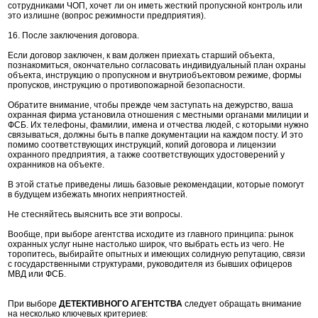
сотрудниками ЧОП, хочет ли он иметь жесткий пропускной контроль или
это излишне (вопрос режимности предприятия).
16. После заключения договора.
Если договор заключен, к вам должен приехать старший объекта,
познакомиться, окончательно согласовать индивидуальный план охраны
объекта, инструкцию о пропускном и внутриобъектовом режиме, формы
пропусков, инструкцию о противопожарной безопасности.
Обратите внимание, чтобы прежде чем заступать на дежурство, ваша
охранная фирма установила отношения с местными органами милиции и
ФСБ. Их телефоны, фамилии, имена и отчества людей, с которыми нужно
связываться, должны быть в папке документации на каждом посту. И это
помимо соответствующих инструкций, копий договора и лицензии
охранного предприятия, а также соответствующих удостоверений у
охранников на объекте.
В этой статье приведены лишь базовые рекомендации, которые помогут
в будущем избежать многих неприятностей.
Не стесняйтесь выяснить все эти вопросы.
Вообще, при выборе агентства исходите из главного принципа: рынок
охранных услуг ныне настолько широк, что выбрать есть из чего. Не
торопитесь, выбирайте опытных и имеющих солидную репутацию, связи
с государственными структурами, руководителя из бывших офицеров
МВД или ФСБ.
При выборе
ДЕТЕКТИВНОГО АГЕНТСТВА
следует обращать внимание
на несколько ключевых критериев: