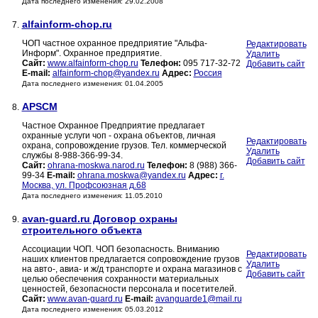
Дата последнего изменения: 29.02.2008
alfainform-chop.ru
7.
ЧОП частное охранное предприятие "Альфа-
Редактировать
Информ". Охранное предприятие.
Удалить
Сайт:
www.alfainform-chop.ru
Телефон:
095 717-32-72
Добавить сайт
E-mail:
alfainform-chop@yandex.ru
Адрес:
Россия
Дата последнего изменения: 01.04.2005
APSCM
8.
Частное Охранное Предприятие предлагает
охранные услуги чоп - охрана объектов, личная
Редактировать
охрана, сопровождение грузов. Тел. коммерческой
Удалить
службы 8-988-366-99-34.
Добавить сайт
Сайт:
ohrana-moskwa.narod.ru
Телефон:
8 (988) 366-
99-34
E-mail:
ohrana.moskwa@yandex.ru
Адрес:
г.
Москва, ул. Профсоюзная д.68
Дата последнего изменения: 11.05.2010
avan-guard.ru Договор охраны
9.
строительного объекта
Ассоциации ЧОП. ЧОП безопасность. Вниманию
Редактировать
наших клиентов предлагается сопровождение грузов
Удалить
на авто-, авиа- и ж/д транспорте и охрана магазинов с
Добавить сайт
целью обеспечения сохранности материальных
ценностей, безопасности персонала и посетителей.
Сайт:
www.avan-guard.ru
E-mail:
avanguarde1@mail.ru
Дата последнего изменения: 05.03.2012