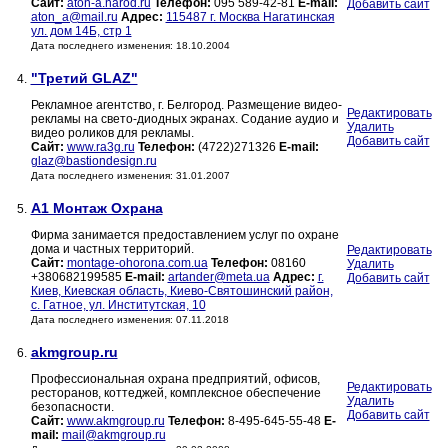
Сайт:
aton-a.narod.ru
Телефон:
095 589-42-81
E-mail:
Добавить сайт
aton_a@mail.ru
Адрес:
115487 г. Москва Нагатинская
ул. дом 14Б, стр 1
Дата последнего изменения: 18.10.2004
"Третий GLAZ"
4.
Рекламное агентство, г. Белгород. Размещение видео-
Редактировать
рекламы на свето-диодных экранах. Содание аудио и
Удалить
видео роликов для рекламы.
Добавить сайт
Сайт:
www.ra3g.ru
Телефон:
(4722)271326
E-mail:
glaz@bastiondesign.ru
Дата последнего изменения: 31.01.2007
A1 Монтаж Охрана
5.
Фирма занимается предоставлением услуг по охране
дома и частных территорий.
Редактировать
Сайт:
montage-ohorona.com.ua
Телефон:
08160
Удалить
+380682199585
E-mail:
artander@meta.ua
Адрес:
г.
Добавить сайт
Киев, Киевская область, Киево-Святошинский район,
с. Гатное, ул. Институтская, 10
Дата последнего изменения: 07.11.2018
akmgroup.ru
6.
Профессиональная охрана предприятий, офисов,
Редактировать
ресторанов, коттеджей, комплексное обеспечение
Удалить
безопасности.
Добавить сайт
Сайт:
www.akmgroup.ru
Телефон:
8-495-645-55-48
E-
mail:
mail@akmgroup.ru