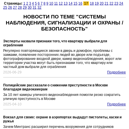
Страницы:
1
2
3
4
5
6
7
8
9
10
11
12
13
14
15
16
17
18
19
20
21
22
23
24
25
26
27
28
29
30
31
32
НОВОСТИ ПО ТЕМЕ "СИСТЕМЫ
НАБЛЮДЕНИЯ, СИГНАЛИЗАЦИИ И ОХРАНЫ /
БЕЗОПАСНОСТЬ"
Эксперты назвали признаки того, что квартиру выбрали для
ограбления
Регулярно повторяющиеся звонки в дверь и домофон, проблемы с
замками, появление посторонних людей во дворе или подъезде,
фотографирование входной двери, камер видеонаблюдения, ворот или
территории участка могут быть признаками того, что квартиру или
частный дом выбрали для ограбления
2026-06-29
Подробнее
Полицейские рассказали о снижении преступности в Москве
благодаря видеокамерам
За 10 лет камеры уличного видеонаблюдения помогли резко сократить
уличную преступность в Москве
2025-04-10
Подробнее
Вокзал для своих: охране в аэропортах выдадут пистолеты, каски и
ружья
Зачем Минтранс расширил перечень вооружения для сотрудников