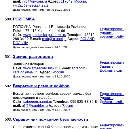
mail:
info@on-com.ru
Адрес:
117042, Москва,
ул.Скобелевская 23/2
Дата последнего изменения: 19.10.2005
POZIOMKA
500.
POZIOMKA, Pensjonat i Restauracja Poziomka,
Редактировать
Polska, 77-413 Kujan, Kujanki 66
Удалить
Сайт:
www.poziomka.polturizm.ru
Телефон:
48212
Добавить сайт
288 34 12
E-mail:
crab@kr.onet.pl
Адрес:
POLAND
ПОЛЬША
Дата последнего изменения: 14.10.2005
Запись разговоров
501.
Редактировать
Запись разговоров
Удалить
Сайт:
www.spyrecord.msk.ru
E-mail:
sprecord-
Добавить сайт
catalog@mail.ru
Адрес:
Россия
Дата последнего изменения: 13.10.2005
Вскрытие и ремонт сейфов
502.
Вскрытие и ремонт сейфов, дверей, замков без
Редактировать
повреждения и ущерба
Удалить
Сайт:
safeopen.narod.ru
Телефон:
095 925-38-35
E-
Добавить сайт
mail:
gfif2@rambler.ru
Адрес:
Россия
Дата последнего изменения: 13.10.2005
Справочник пожарной безопасности
503.
Редактировать
Справочник пожарной безопасности, нормативные