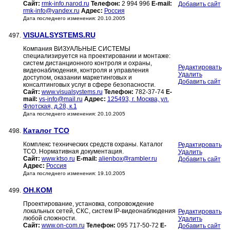
Сайт:
rmk-info.narod.ru
Телефон:
2 994 996
E-mail:
Добавить сайт
rmk-info@yandex.ru
Адрес:
Россия
Дата последнего изменения: 20.10.2005
VISUALSYSTEMS.RU
497.
Компания ВИЗУАЛЬНЫЕ СИСТЕМЫ
специализируется на проектировании и монтаже:
систем дистанционного контроля и охраны,
Редактировать
видеонаблюдения, контроля и управления
Удалить
доступом, оказании маркетинговых и
Добавить сайт
консалтинговых услуг в сфере безопасности.
Сайт:
www.visualsystems.ru
Телефон:
782-37-74
E-
mail:
vs-info@mail.ru
Адрес:
125493, г. Москва, ул.
Флотская, д.28, к.1
Дата последнего изменения: 20.10.2005
Каталог ТСО
498.
Комплекс технических средств охраны. Каталог
Редактировать
ТСО. Нормативная документация.
Удалить
Сайт:
www.ktso.ru
E-mail:
alienbox@rambler.ru
Добавить сайт
Адрес:
Россия
Дата последнего изменения: 19.10.2005
ОН.КОМ
499.
Проектирование, установка, сопровождение
локальных сетей, СКС, систем IP-видеонаблюдения
Редактировать
любой сложности.
Удалить
Сайт:
www.on-com.ru
Телефон:
095 717-50-72
E-
Добавить сайт