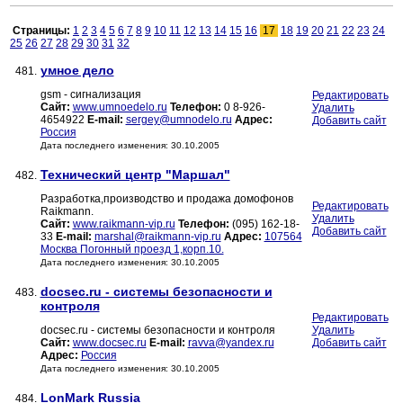
Страницы:
1
2
3
4
5
6
7
8
9
10
11
12
13
14
15
16
17
18
19
20
21
22
23
24
25
26
27
28
29
30
31
32
умное дело
481.
gsm - сигнализация
Редактировать
Сайт:
www.umnoedelo.ru
Телефон:
0 8-926-
Удалить
4654922
E-mail:
sergey@umnodelo.ru
Адрес:
Добавить сайт
Россия
Дата последнего изменения: 30.10.2005
Технический центр "Маршал"
482.
Разработка,производство и продажа домофонов
Редактировать
Raikmann.
Удалить
Сайт:
www.raikmann-vip.ru
Телефон:
(095) 162-18-
Добавить сайт
33
E-mail:
marshal@raikmann-vip.ru
Адрес:
107564
Москва Погонный проезд 1,корп.10.
Дата последнего изменения: 30.10.2005
docsec.ru - системы безопасности и
483.
контроля
Редактировать
docsec.ru - системы безопасности и контроля
Удалить
Сайт:
www.docsec.ru
E-mail:
ravva@yandex.ru
Добавить сайт
Адрес:
Россия
Дата последнего изменения: 30.10.2005
LonMark Russia
484.