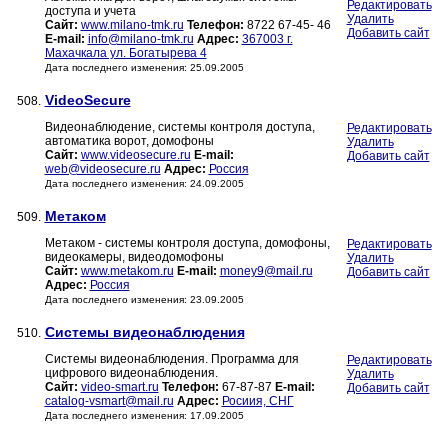
Редактировать
доступа и учета
Удалить
Сайт:
www.milano-tmk.ru
Телефон:
8722 67-45- 46
Добавить сайт
E-mail:
info@milano-tmk.ru
Адрес:
367003 г.
Махачкала ул. Богатырева 4
Дата последнего изменения: 25.09.2005
VideoSecure
508.
Видеонаблюдение, системы контроля доступа,
Редактировать
автоматика ворот, домофоны
Удалить
Сайт:
www.videosecure.ru
E-mail:
Добавить сайт
web@videosecure.ru
Адрес:
Россия
Дата последнего изменения: 24.09.2005
Метаком
509.
Метаком - системы контроля доступа, домофоны,
Редактировать
видеокамеры, видеодомофоны
Удалить
Сайт:
www.metakom.ru
E-mail:
money9@mail.ru
Добавить сайт
Адрес:
Россия
Дата последнего изменения: 23.09.2005
Системы видеонаблюдения
510.
Системы видеонаблюдения. Программа для
Редактировать
цифрового видеонаблюдения.
Удалить
Сайт:
video-smart.ru
Телефон:
67-87-87
E-mail:
Добавить сайт
catalog-vsmart@mail.ru
Адрес:
Росиия, СНГ
Дата последнего изменения: 17.09.2005