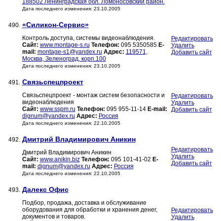
188502 Ленинградская обл. Ломоносовский район.
Дата последнего изменения: 23.10.2005
«Силикон-Сервис»
490.
Контроль доступа, системы видеонаблюдения.
Редактировать
Сайт:
www.montage-s.ru
Телефон:
095 5350585
E-
Удалить
mail:
montage-s1@yandex.ru
Адрес:
119571,
Добавить сайт
Москва, Зеленоград, корп.100
Дата последнего изменения: 23.10.2005
Связьспецпроект
491.
Связьспецпроект - монтаж систем безопасности и
Редактировать
видеонаблюдения
Удалить
Сайт:
www.sspm.ru
Телефон:
095 955-11-14
E-mail:
Добавить сайт
dignum@yandex.ru
Адрес:
Россия
Дата последнего изменения: 22.10.2005
Дмитрий Владимирович Аникин
492.
Редактировать
Дмитрий Владимирович Аникин
Удалить
Сайт:
www.anikin.biz
Телефон:
095 101-41-02
E-
Добавить сайт
mail:
dignum@yandex.ru
Адрес:
Россия
Дата последнего изменения: 22.10.2005
Далекс Офис
493.
Подбор, продажа, доставка и обслуживание
оборудования для обработки и хранения денег,
Редактировать
документов и товаров.
Удалить