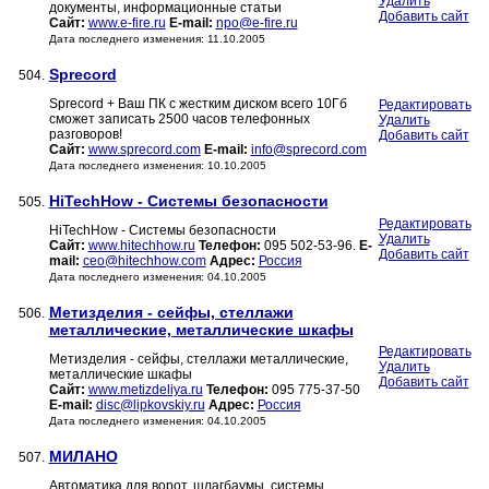
Удалить
документы, информационные статьи
Добавить сайт
Сайт:
www.e-fire.ru
E-mail:
npo@e-fire.ru
Дата последнего изменения: 11.10.2005
Sprecord
504.
Sprecord + Ваш ПК с жестким диском всего 10Гб
Редактировать
сможет записать 2500 часов телефонных
Удалить
разговоров!
Добавить сайт
Сайт:
www.sprecord.com
E-mail:
info@sprecord.com
Дата последнего изменения: 10.10.2005
HiTechHow - Системы безопасности
505.
Редактировать
HiTechHow - Системы безопасности
Удалить
Сайт:
www.hitechhow.ru
Телефон:
095 502-53-96.
E-
Добавить сайт
mail:
ceo@hitechhow.com
Адрес:
Россия
Дата последнего изменения: 04.10.2005
Метизделия - сейфы, стеллажи
506.
металлические, металлические шкафы
Редактировать
Метизделия - сейфы, стеллажи металлические,
Удалить
металлические шкафы
Добавить сайт
Сайт:
www.metizdeliya.ru
Телефон:
095 775-37-50
E-mail:
disc@lipkovskiy.ru
Адрес:
Россия
Дата последнего изменения: 04.10.2005
МИЛАНО
507.
Автоматика для ворот, шлагбаумы. системы