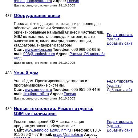
remontgood@narod.ru
Адрес:
Россия
Дата последнего изменения: 28.10.2005
Оборудование связи
487.
Предлагаются доступные товары и решения для
обеспечения связи и безопасности,
ориентированные на малый бизнес и частных лиц.
Редактировать
GSM шлюзы, мосты, радиоудлинители, платы
Удалить
видеозахвата, видеокамеры, радиостанции,
Добавить сайт
квадраторы, видеорегистраторы
Сайт:
www.ewlon.com
Телефон:
096 969-63-69
E-
mail:
096@obninsk.com
Адрес:
Россия, Обнинск а/я
4055
Дата последнего изменения: 26.10.2005
Умный дом
488.
Умный дом. Проектирование, установка и
Редактировать
программирование системы.
Удалить
Сайт:
www.um-dom.ru
Телефон:
095 951-99-44
E-
Добавить сайт
mail:
link@pro-hifi.ru
Адрес:
Россия
Дата последнего изменения: 26.10.2005
Новые технологии. Ремонт отделка.
489.
GSM-сигнализация.
Ремонт помещений. GSM-сигнализация
Редактировать
продажа,установка, обслуживание
Удалить
Сайт:
www.tehnologia2005.nm.ru
Телефон:
813 8-
Добавить сайт
911-299-37-97
E-mail:
prvad@rambler.ru
Адрес: