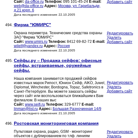
Сайт:
da-office.ru
Телефон:
095 101-45-24
E-mail:
Добавить сайт
web@da-office.ru
Адрес:
Москва, ул. Гарибальди,
д.21 корп. 6
Дата последнего изменения: 22.10.2005
Фирма "ЮМИРС"
494.
Охрана периметра. Технические средства охраны
Редактировать
ЗАО "Фирма "ЮМИРС"
Удалить
Сайт:
www.umirs.ru
Телефон:
8412 69-82-72
E-mail:
Добавить сайт
wilelf@yandex.ru
Адрес:
Россия
Дата последнего изменения: 22.10.2005
Сейфы.ру – Продажа сейфов: офисные
495.
сейфы, встраиваемые, оружейные
сейфы.
Наша компания занимается продажей сейфов
Редактировать
известных марок Рипост, Юнион Сейф, AIKO, Juwel,
Удалить
Diplomat, Winchester, Bordogna, Topaz, Safetronics в
Добавить сайт
Санкт-Петербурге. Вы можете заказать сейфы
через сайт или воспользоваться ближайшим к Вам
филиалом. В наших выс
Сайт:
www.seifi.ru
Телефон:
329-6777
E-mail:
linman@list.ru
Адрес:
Большая Разночинная 14/9
Дата последнего изменения: 21.10.2005
Ростовская мониторинговая компания
496.
Пультовая охрана, радио, GSM - мониторинг
Редактировать
объектов с дублированием по тлф. линиям
Удалить