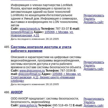
Информация о членах партнерства LonMark
Russia, краткая информация о проектах по
автоматизации зданий на базе технологий
LonWorks по концепциям Интеллектуальное
Редактировать
здание и Умный дом. Информация о семинарах,
Удалить
выставках и конференциях по LON технологиям,
Добавить сайт
автом
Сайт:
www.lonwork.ru
Телефон:
787-33-37
E-mail:
lonwork@mail.ru
Адрес:
105066, г. Москва, ул.
Новорязанская, д.31
Дата последнего изменения: 28.10.2005
Системы контроля доступа и учета
485.
рабочего времени
Описания и характеристики на цифровые системы
видеонаблюдения, программы видеонаблюдения,
Редактировать
системы контроля доступа и учета рабочего
Удалить
времени в составе системы безопасности объекта.
Добавить сайт
Сайт:
www.digicoresys.ru
Телефон:
787-3336
E-
mail:
digicore@mail.ru
Адрес:
105066, г. Москва, ул.
Спартаковская, д.11, бизнес-центр «Немецкая
слобода»
Дата последнего изменения: 28.10.2005
АНХОР
486.
ООО АНХОР предлагает: системы безопасности,
Редактировать
безопасность, видеонаблюд
Удалить
Сайт:
www.anhor.ru
Телефон:
095 518-49-72
E-mail:
Добавить сайт