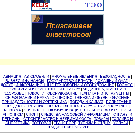
АВИАЦИЯ
|
АВТОМОБИЛИ
|
АНОМАЛЬНЫЕ ЯВЛЕНИЯ
|
БЕЗОПАСНОСТЬ
|
БИЗНЕС И ФИНАНСЫ
|
ГОСУДАРСТВО И ВЛАСТЬ
|
ДОМАШНИЙ ОЧАГ
|
ДОСУГ
|
ИНФОРМАЦИОННЫЕ ТЕХНОЛОГИИ И ОБОРУДОВАНИЕ
|
КОСМОС
|
КУЛЬТУРА И ИСКУССТВО
|
ЛИТЕРАТУРА
|
МЕДИЦИНА, КРАСОТА И
ЗДОРОВЬЕ
|
НОВОСТИ
|
ОБОРУДОВАНИЕ, ТЕХНИКА И ИНСТРУМЕНТЫ
|
ОБРАЗОВАНИЕ И НАУКА
|
ОБЩЕСТВО
|
ОДЕЖДА И ОБУВЬ
|
ОФИСНЫЕ
ПРИНАДЛЕЖНОСТИ И ОРГТЕХНИКА
|
ПОГОДА И КЛИМАТ
|
ПОЛИГРАФИЯ
|
ПРОДУКТЫ ПИТАНИЯ
|
ПРОМЫШЛЕННОСТЬ
|
РАБОТА И РЕКРУТИНГ
|
РЕКЛАМА
|
СВЯЗЬ И ТЕЛЕКОММУНИКАЦИИ
|
СЕЛЬСКОЕ ХОЗЯЙСТВО И
АГРОПРОМ
|
СПОРТ
|
СРЕДСТВА МАССОВОЙ ИНФОРМАЦИИ
|
СТРАНЫ И
РЕГИОНЫ
|
СТРОИТЕЛЬСТВО И НЕДВИЖИМОСТЬ
|
ТОВАРЫ
|
ТОПЛИВО И
ЭНЕРГЕТИКА
|
ТОРГОВЛЯ
|
ТРАНСПОРТ
|
ТУРИЗМ И ОТДЫХ
|
УСЛУГИ
|
ЮРИДИЧЕСКИЕ УСЛУГИ