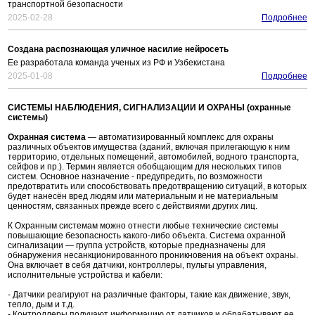
транспортной безопасности
2025-02-28
Подробнее
Создана распознающая уличное насилие нейросеть
Ее разработала команда ученых из РФ и Узбекистана
2025-01-08
Подробнее
СИСТЕМЫ НАБЛЮДЕНИЯ, СИГНАЛИЗАЦИИ И ОХРАНЫ (охранные
системы)
Охранная система
— автоматизированный комплекс для охраны
различных объектов имущества (зданий, включая прилегающую к ним
территорию, отдельных помещений, автомобилей, водного транспорта,
сейфов и пр.). Термин является обобщающим для нескольких типов
систем. Основное назначение - предупредить, по возможности
предотвратить или способствовать предотвращению ситуаций, в которых
будет нанесён вред людям или материальным и не материальным
ценностям, связанных прежде всего с действиями других лиц.
К Охранным системам можно отнести любые технические системы
повышающие безопасность какого-либо объекта. Система охранной
сигнализации — группа устройств, которые предназначены для
обнаружения несанкционированного проникновения на объект охраны.
Она включает в себя датчики, контроллеры, пульты управления,
исполнительные устройства и кабели:
- Датчики реагируют на различные факторы, такие как движение, звук,
тепло, дым и т.д.
- Контроллеры получают информацию от датчиков и обрабатывают ее.