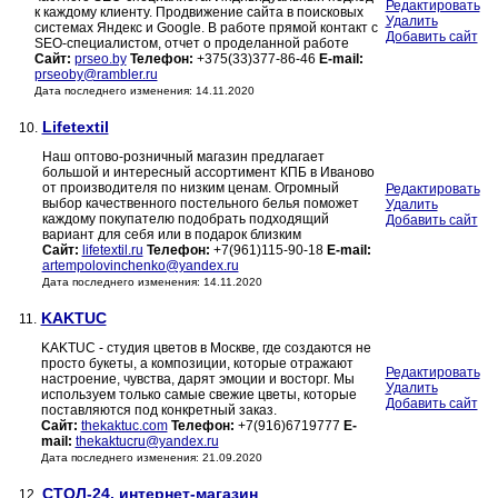
Редактировать
к каждому клиенту. Продвижение сайта в поисковых
Удалить
системах Яндекс и Google. В работе прямой контакт с
Добавить сайт
SEO-специалистом, отчет о проделанной работе
Сайт:
prseo.by
Телефон:
+375(33)377-86-46
E-mail:
prseoby@rambler.ru
Дата последнего изменения: 14.11.2020
Lifetextil
10.
Наш оптово-розничный магазин предлагает
большой и интересный ассортимент КПБ в Иваново
от производителя по низким ценам. Огромный
Редактировать
выбор качественного постельного белья поможет
Удалить
каждому покупателю подобрать подходящий
Добавить сайт
вариант для себя или в подарок близким
Сайт:
lifetextil.ru
Телефон:
+7(961)115-90-18
E-mail:
artempolovinchenko@yandex.ru
Дата последнего изменения: 14.11.2020
KAKTUC
11.
KAKTUC - студия цветов в Москве, где создаются не
просто букеты, а композиции, которые отражают
Редактировать
настроение, чувства, дарят эмоции и восторг. Мы
Удалить
используем только самые свежие цветы, которые
Добавить сайт
поставляются под конкретный заказ.
Сайт:
thekaktuc.com
Телефон:
+7(916)6719777
E-
mail:
thekaktucru@yandex.ru
Дата последнего изменения: 21.09.2020
СТОЛ-24, интернет-магазин
12.