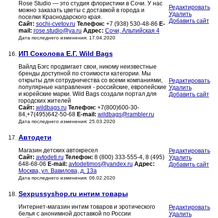
Rose Studio — это студия флористики в Сочи. У нас
Редактировать
можно заказать цветы с доставкой в города и
Удалить
поселки Краснодарского края.
Добавить сайт
Сайт:
sochi-cvetov.ru
Телефон:
+7 (938) 530-48-86
E-
mail:
rose.studio@ya.ru
Адрес:
Сочи, Альпийская 4
Дата последнего изменения: 17.04.2020
ИП Соколова Е.Г. Wild Bags
16.
Вайлд Бэгс продвигает свои, никому неизвестные
бренды доступной по стоимости категории. Мы
открыты для сотрудничества со всеми компаниями,
Редактировать
популярные направления - российские, европейские
Удалить
и корейские марки. Wild Bags создали портал для
Добавить сайт
городских жителей
Сайт:
wildbags.ru
Телефон:
+7(800)600-30-
84,+7(495)642-50-68
E-mail:
wildbags@rambler.ru
Дата последнего изменения: 25.03.2020
Автодети
17.
Магазин детских автокресел
Редактировать
Сайт:
avtodeti.ru
Телефон:
8 (800) 333-555-4, 8 (495)
Удалить
648-68-06
E-mail:
avtodetimos@yandex.ru
Адрес:
Добавить сайт
Москва, ул. Вавилова, д. 13а
Дата последнего изменения: 06.02.2020
Sexpussyshop.ru интим товары
18.
Интернет-магазин интим товаров и эротического
Редактировать
белья с анонимной доставкой по России
Удалить