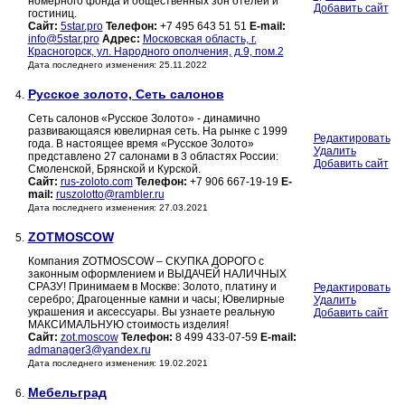
номерного фонда и общественных зон отелей и
Добавить сайт
гостиниц.
Сайт:
5star.pro
Телефон:
+7 495 643 51 51
E-mail:
info@5star.pro
Адрес:
Московская область, г.
Красногорск, ул. Народного ополчения, д.9, пом.2
Дата последнего изменения: 25.11.2022
Русское золото, Сеть салонов
4.
Сеть салонов «Русское Золото» - динамично
развивающаяся ювелирная сеть. На рынке с 1999
Редактировать
года. В настоящее время «Русское Золото»
Удалить
представлено 27 салонами в 3 областях России:
Добавить сайт
Смоленской, Брянской и Курской.
Сайт:
rus-zoloto.com
Телефон:
+7 906 667-19-19
E-
mail:
ruszolotto@rambler.ru
Дата последнего изменения: 27.03.2021
ZOTMOSCOW
5.
Компания ZOTMOSCOW – СКУПКА ДОРОГО с
законным оформлением и ВЫДАЧЕЙ НАЛИЧНЫХ
СРАЗУ! Принимаем в Москве: Золото, платину и
Редактировать
серебро; Драгоценные камни и часы; Ювелирные
Удалить
украшения и аксессуары. Вы узнаете реальную
Добавить сайт
МАКСИМАЛЬНУЮ стоимость изделия!
Сайт:
zot.moscow
Телефон:
8 499 433-07-59
E-mail:
admanager3@yandex.ru
Дата последнего изменения: 19.02.2021
Мебельград
6.