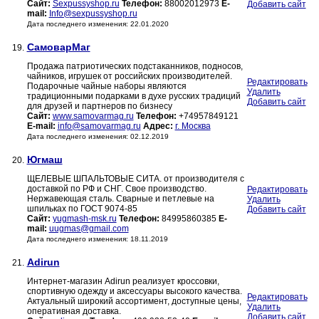
Сайт:
Sexpussyshop.ru
Телефон:
88002012973
E-
Добавить сайт
mail:
Info@sexpussyshop.ru
Дата последнего изменения: 22.01.2020
СамоварМаг
19.
Продажа патриотических подстаканников, подносов,
чайников, игрушек от российских производителей.
Редактировать
Подарочные чайные наборы являются
Удалить
традиционными подарками в духе русских традиций
Добавить сайт
для друзей и партнеров по бизнесу
Сайт:
www.samovarmag.ru
Телефон:
+74957849121
E-mail:
info@samovarmag.ru
Адрес:
г. Москва
Дата последнего изменения: 02.12.2019
Югмаш
20.
ЩЕЛЕВЫЕ ШПАЛЬТОВЫЕ СИТА. от производителя с
доставкой по РФ и СНГ. Свое производство.
Редактировать
Нержавеющая сталь. Сварные и петлевые на
Удалить
шпильках по ГОСТ 9074-85
Добавить сайт
Сайт:
yugmash-msk.ru
Телефон:
84995860385
E-
mail:
uugmas@gmail.com
Дата последнего изменения: 18.11.2019
Adirun
21.
Интернет-магазин Adirun реализует кроссовки,
спортивную одежду и аксессуары высокого качества.
Редактировать
Актуальный широкий ассортимент, доступные цены,
Удалить
оперативная доставка.
Добавить сайт