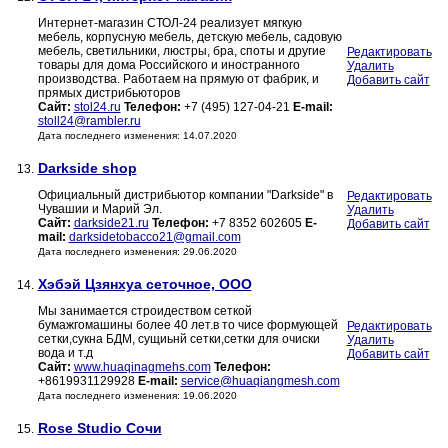
Интернет-магазин СТОЛ-24 реализует мягкую
мебель, корпусную мебель, детскую мебель, садовую
мебель, светильники, люстры, бра, споты и другие
Редактировать
товары для дома Российского и иностранного
Удалить
производства. Работаем на прямую от фабрик, и
Добавить сайт
прямых дистрибьюторов
Сайт:
stol24.ru
Телефон:
+7 (495) 127-04-21
E-mail:
stoll24@rambler.ru
Дата последнего изменения: 14.07.2020
Darkside shop
13.
Официальный дистрибьютор компании "Darkside" в
Редактировать
Чувашии и Марий Эл.
Удалить
Сайт:
darkside21.ru
Телефон:
+7 8352 602605
E-
Добавить сайт
mail:
darksidetobacco21@gmail.com
Дата последнего изменения: 29.06.2020
Хэбэй Цзянхуа сеточное, ООО
14.
Мы занимается строидеством сеткой
бумажгомашины более 40 лет.в то чисе формующей
Редактировать
сетки,cукна БДМ, сущиьнй сетки,сетки для очиски
Удалить
вода и т.д
Добавить сайт
Сайт:
www.huaqinagmehs.com
Телефон:
+8619931129928
E-mail:
service@huaqiangmesh.com
Дата последнего изменения: 19.06.2020
Rose Studio Сочи
15.