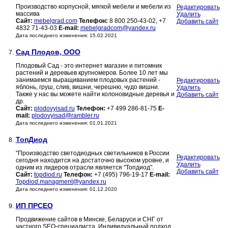
Производство корпусной, мягкой мебели и мебели из
Редактировать
массива
Удалить
Сайт:
mebelgrad.com
Телефон:
8 800 250-43-02, +7
Добавить сайт
4832 71-43-03
E-mail:
mebelgradcom@yandex.ru
Дата последнего изменения: 15.02.2021
Сад Плодов, ООО
7.
Плодовый Сад - это интернет магазин и питомник
растений и деревьев крупномеров. Более 10 лет мы
занимаемся выращиванием плодовых растений -
Редактировать
яблонь, груш, слив, вишни, черешню, чудо вишни.
Удалить
Также у нас вы можете найти колоновидные деревья и
Добавить сайт
др.
Сайт:
plodovyisad.ru
Телефон:
+7 499 286-81-75
E-
mail:
plodovyisad@rambler.ru
Дата последнего изменения: 01.01.2021
ТопДиод
8.
"Производство светодиодных светильников в России
Редактировать
сегодня находится на достаточно высоком уровне, и
Удалить
одним из лидеров отрасли является "Топдиод".
Добавить сайт
Сайт:
topdiod.ru
Телефон:
+7 (495) 796-19-17
E-mail:
Topdiod.managment@yandex.ru
Дата последнего изменения: 01.12.2020
ИП ПРСЕО
9.
Продвижение сайтов в Минске, Беларуси и СНГ от
частного SEO-специалиста. Индивидуальный подход