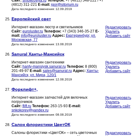
Сайт:
smolkrovlya.ru
Телефон:
+7 (4812) 548-222 / +7
(4812) 311-221
E-mail:
igor@sitorium.ru
Дата последнего изменения: 12.09.2019
Европейский свет
25.
Интернет-магазин люстр и светильников
Редактировать
Сайт:
euroluster.ru
Телефон:
+7 (343) 346-35-27
E-
Удалить
mail:
info@euroluster.ru
Адрес:
Екатеринбург, ул.
Добавить сайт
Московская, 77
Дата последнего изменения: 13.08.2019
Sanural Ханты-Мансийск
26.
Интернет-магазин сантехники
Редактировать
Сайт:
hanty-mansiysk.sanural.ru
Телефон:
8 (800)
Удалить
201-49-97
E-mail:
sales@sanural.ru
Адрес:
Ханты-
Добавить сайт
Мансийск, ул. Мира, 120/1
Дата последнего изменения: 12.08.2019
Форклифт+,
27.
Интернет-магазин запчастей для вилочных
Редактировать
погрузчиков.
Удалить
Сайт:
flift.ru
Телефон:
263-15-93
E-mail:
Добавить сайт
snkokorev@yandex.ru
Дата последнего изменения: 08.08.2019
Салон флористики ЦветОК
28.
Салоны флористики «ЦветОК» – сеть цветочных
Редактировать