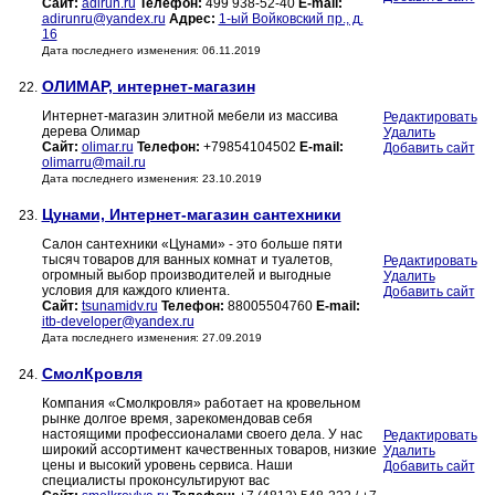
Сайт:
adirun.ru
Телефон:
499 938-52-40
E-mail:
adirunru@yandex.ru
Адрес:
1-ый Войковский пр., д.
16
Дата последнего изменения: 06.11.2019
ОЛИМАР, интернет-магазин
22.
Интернет-магазин элитной мебели из массива
Редактировать
дерева Олимар
Удалить
Сайт:
olimar.ru
Телефон:
+79854104502
E-mail:
Добавить сайт
olimarru@mail.ru
Дата последнего изменения: 23.10.2019
Цунами, Интернет-магазин сантехники
23.
Салон сантехники «Цунами» - это больше пяти
тысяч товаров для ванных комнат и туалетов,
Редактировать
огромный выбор производителей и выгодные
Удалить
условия для каждого клиента.
Добавить сайт
Сайт:
tsunamidv.ru
Телефон:
88005504760
E-mail:
itb-developer@yandex.ru
Дата последнего изменения: 27.09.2019
СмолКровля
24.
Компания «Смолкровля» работает на кровельном
рынке долгое время, зарекомендовав себя
настоящими профессионалами своего дела. У нас
Редактировать
широкий ассортимент качественных товаров, низкие
Удалить
цены и высокий уровень сервиса. Наши
Добавить сайт
специалисты проконсультируют вас