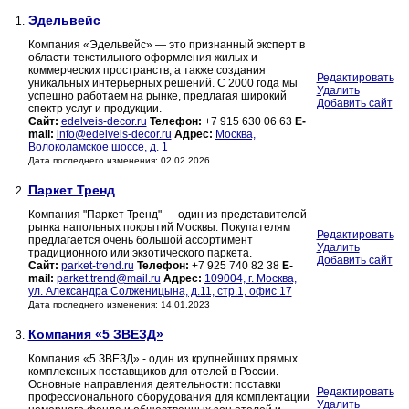
Эдельвейс
1.
Компания «Эдельвейс» — это признанный эксперт в
области текстильного оформления жилых и
коммерческих пространств, а также создания
Редактировать
уникальных интерьерных решений. С 2000 года мы
Удалить
успешно работаем на рынке, предлагая широкий
Добавить сайт
спектр услуг и продукции.
Сайт:
edelveis-decor.ru
Телефон:
+7 915 630 06 63
E-
mail:
info@edelveis-decor.ru
Адрес:
Москва,
Волоколамское шоссе, д. 1
Дата последнего изменения: 02.02.2026
Паркет Тренд
2.
Компания "Паркет Тренд" — один из представителей
рынка напольных покрытий Москвы. Покупателям
Редактировать
предлагается очень большой ассортимент
Удалить
традиционного или экзотического паркета.
Добавить сайт
Сайт:
parket-trend.ru
Телефон:
+7 925 740 82 38
E-
mail:
parket.trend@mail.ru
Адрес:
109004, г. Москва,
ул. Александра Солженицына, д.11, стр.1, офис 17
Дата последнего изменения: 14.01.2023
Компания «5 ЗВЕЗД»
3.
Компания «5 ЗВЕЗД» - один из крупнейших прямых
комплексных поставщиков для отелей в России.
Основные направления деятельности: поставки
Редактировать
профессионального оборудования для комплектации
Удалить