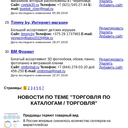
магазинов, которые расположены в г. Череповце.
Удалить
Сайт:
cvetok35.ru
Телефон:
+7 (921) 545-27-44
E-
Добавить сайт
mail:
tsvetok_cher@mail.ru
Дата последнего изменения: 05.08.2019
Timmy by, Интернет-магазин
29.
Редактировать
Большой ассортимент детских игрушек.
Удалить
Сайт:
timmy.by
Телефон:
+375 29 1737983
E-mail:
Добавить сайт
yevgeniyfilatov2019@bk.ru
Дата последнего изменения: 29.07.2019
ВМ Формат
30.
Богатый ассортимент 3D фотообоев, обоев, панно,
Редактировать
фотопанно и витражной пленки
Удалить
Сайт:
vmformat.ru
Телефон:
+7 (844) 278-03-20 доб.
Добавить сайт
456-250
E-mail:
vmformat@mail.ru
Дата последнего изменения: 22.07.2019
Страницы:
1
2
3
4
5
6
7
НОВОСТИ ПО ТЕМЕ "ТОРГОВЛЯ ПО
КАТАЛОГАМ / ТОРГОВЛЯ"
Продавцы теряют товарный вид
В России впервые снизилось количество селлеров на
маркетплейсах