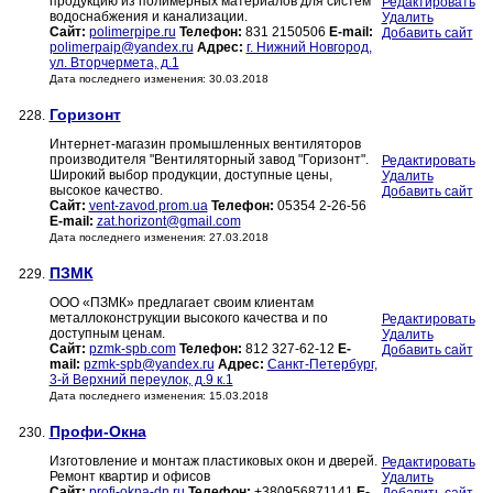
продукцию из полимерных материалов для систем
Редактировать
водоснабжения и канализации.
Удалить
Сайт:
polimerpipe.ru
Телефон:
831 2150506
E-mail:
Добавить сайт
polimerpaip@yandex.ru
Адрес:
г. Нижний Новгород,
ул. Вторчермета, д.1
Дата последнего изменения: 30.03.2018
Горизонт
228.
Интернет-магазин промышленных вентиляторов
производителя "Вентиляторный завод "Горизонт".
Редактировать
Широкий выбор продукции, доступные цены,
Удалить
высокое качество.
Добавить сайт
Сайт:
vent-zavod.prom.ua
Телефон:
05354 2-26-56
E-mail:
zat.horizont@gmail.com
Дата последнего изменения: 27.03.2018
ПЗМК
229.
ООО «ПЗМК» предлагает своим клиентам
металлоконструкции высокого качества и по
Редактировать
доступным ценам.
Удалить
Сайт:
pzmk-spb.com
Телефон:
812 327-62-12
E-
Добавить сайт
mail:
pzmk-spb@yandex.ru
Адрес:
Санкт-Петербург,
3-й Верхний переулок, д.9 к.1
Дата последнего изменения: 15.03.2018
Профи-Окна
230.
Изготовление и монтаж пластиковых окон и дверей.
Редактировать
Ремонт квартир и офисов
Удалить
Сайт:
profi-okna-dn.ru
Телефон:
+380956871141
E-