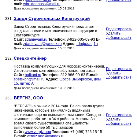
Добавить сайт
mail:
win_donbass@mail.ru
Дата последнего изменения: 15.03.2018
Завод Строительных Конструкций
231.
Завод Строительных Конструкций предлагает
Редактировать
сэндвич панели и металлические конструкции в
Удалить
Екатеринбурге
Добавить сайт
Сайт:
zdanievam.ru
Телефон:
8-922-605-09-93
E-
mail:
zdanievam@yandex.ru
Адрес:
Шефская,1а
Дата последнего изменения: 15.03.2018
Спецконтейнер
232.
Поставка комплектующих для морских контейнеров.
Редактировать
Изготовление контейнеров футовых под заказ.
Удалить
Сайт:
balkont.ru
Телефон:
812 986-99-83
E-mail:
Добавить сайт
spetskont@mail.ru
Адрес:
Шоссе Выборгское, дом
15, литер А
Дата последнего изменения: 13.03.2018
ВЕРГИЗ, ООО
233.
“ВЕРГИЗ” на рынке с 2014 года. Ее основала группа
инженеров, которые занимались водяными
счетчиками еще до основания компании. Сегодня
Редактировать
компания работает в 34-х районах Москвы. За
Удалить
время своего существования специалисты
Добавить сайт
выполнили более 50 тыс. заказов
Сайт:
www.vergiz.ooo
Телефон:
+7 (499) 723 15 15
E-mail:
vergiz.ooo@yandex.ru