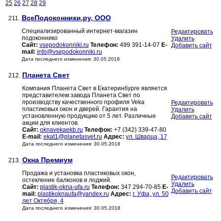
25
26
27
28
29
ВсеПодоконники.ру, ООО
211.
Специализированный интернет-магазин
Редактировать
подоконнико
Удалить
Сайт:
vsepodokonniki.ru
Телефон:
499 391-14-07
E-
Добавить сайт
mail:
info@vsepodokonniki.ru
Дата последнего изменения: 30.05.2018
Планета Свет
212.
Компания Планета Свет в Екатеринбурге является
представителем завода Планета Свет по
производству качественного профиля Veka
Редактировать
пластиковых окон и дверей. Гарантия на
Удалить
установленную продукцию от 5 лет. Различные
Добавить сайт
акции для клиентов.
Сайт:
oknavekaekb.ru
Телефон:
+7 (342) 339-47-80
E-mail:
ekat1@planetasvet.ru
Адрес:
ул. Шварца, 17
Дата последнего изменения: 30.05.2018
Окна Премиум
213.
Продажа и установка пластиковых окон,
Редактировать
остекление балконов и лоджий.
Удалить
Сайт:
plastik-okna-ufa.ru
Телефон:
347 294-70-85
E-
Добавить сайт
mail:
plastikoknaufa@yandex.ru
Адрес:
г. Уфа, ул. 50
лет Октября, 4
Дата последнего изменения: 30.05.2018