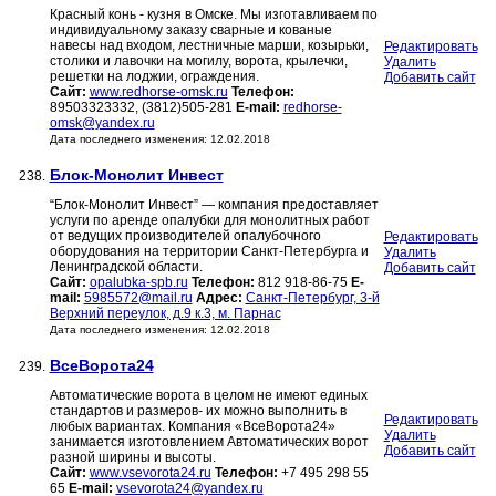
Красный конь - кузня в Омске. Мы изготавливаем по
индивидуальному заказу сварные и кованые
навесы над входом, лестничные марши, козырьки,
Редактировать
столики и лавочки на могилу, ворота, крылечки,
Удалить
решетки на лоджии, ограждения.
Добавить сайт
Сайт:
www.redhorse-omsk.ru
Телефон:
89503323332, (3812)505-281
E-mail:
redhorse-
omsk@yandex.ru
Дата последнего изменения: 12.02.2018
Блок-Монолит Инвест
238.
“Блок-Монолит Инвест” — компания предоставляет
услуги по аренде опалубки для монолитных работ
от ведущих производителей опалубочного
Редактировать
оборудования на территории Санкт-Петербурга и
Удалить
Ленинградской области.
Добавить сайт
Сайт:
opalubka-spb.ru
Телефон:
812 918-86-75
E-
mail:
5985572@mail.ru
Адрес:
Санкт-Петербург, 3-й
Верхний переулок, д.9 к.3, м. Парнас
Дата последнего изменения: 12.02.2018
ВсеВорота24
239.
Автоматические ворота в целом не имеют единых
стандартов и размеров- их можно выполнить в
Редактировать
любых вариантах. Компания «ВсеВорота24»
Удалить
занимается изготовлением Автоматических ворот
Добавить сайт
разной ширины и высоты.
Сайт:
www.vsevorota24.ru
Телефон:
+7 495 298 55
65
E-mail:
vsevorota24@yandex.ru