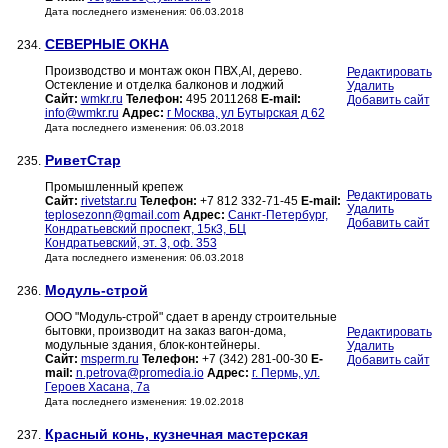
Дата последнего изменения: 06.03.2018
СЕВЕРНЫЕ ОКНА
234.
Производство и монтаж окон ПВХ,Al, дерево.
Редактировать
Остекление и отделка балконов и лоджий
Удалить
Сайт:
wmkr.ru
Телефон:
495 2011268
E-mail:
Добавить сайт
info@wmkr.ru
Адрес:
г Москва, ул Бутырская д 62
Дата последнего изменения: 06.03.2018
РиветСтар
235.
Промышленный крепеж
Редактировать
Сайт:
rivetstar.ru
Телефон:
+7 812 332-71-45
E-mail:
Удалить
teplosezonn@gmail.com
Адрес:
Санкт-Петербург,
Добавить сайт
Кондратьевский проспект, 15к3, БЦ
Кондратьевский, эт. 3, оф. 353
Дата последнего изменения: 06.03.2018
Модуль-строй
236.
ООО "Модуль-строй" сдает в аренду строительные
бытовки, производит на заказ вагон-дома,
Редактировать
модульные здания, блок-контейнеры.
Удалить
Сайт:
msperm.ru
Телефон:
+7 (342) 281-00-30
E-
Добавить сайт
mail:
n.petrova@promedia.io
Адрес:
г. Пермь, ул.
Героев Хасана, 7а
Дата последнего изменения: 19.02.2018
Красный конь, кузнечная мастерская
237.