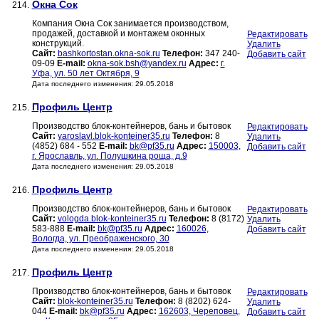
Окна Сок
214.
Компания Окна Сок занимается производством,
продажей, доставкой и монтажем оконных
Редактировать
конструкций.
Удалить
Сайт:
bashkortostan.okna-sok.ru
Телефон:
347 240-
Добавить сайт
09-09
E-mail:
okna-sok.bsh@yandex.ru
Адрес:
г.
Уфа, ул. 50 лет Октября, 9
Дата последнего изменения: 29.05.2018
Профиль Центр
215.
Производство блок-контейнеров, бань и бытовок
Редактировать
Сайт:
yaroslavl.blok-konteiner35.ru
Телефон:
8
Удалить
(4852) 684 - 552
E-mail:
bk@pf35.ru
Адрес:
150003,
Добавить сайт
г. Ярославль, ул. Полушкина роща, д.9
Дата последнего изменения: 29.05.2018
Профиль Центр
216.
Производство блок-контейнеров, бань и бытовок
Редактировать
Сайт:
vologda.blok-konteiner35.ru
Телефон:
8 (8172)
Удалить
583-888
E-mail:
bk@pf35.ru
Адрес:
160026,
Добавить сайт
Вологда, ул. Преображенского, 30
Дата последнего изменения: 29.05.2018
Профиль Центр
217.
Производство блок-контейнеров, бань и бытовок
Редактировать
Сайт:
blok-konteiner35.ru
Телефон:
8 (8202) 624-
Удалить
044
E-mail:
bk@pf35.ru
Адрес:
162603, Череповец,
Добавить сайт