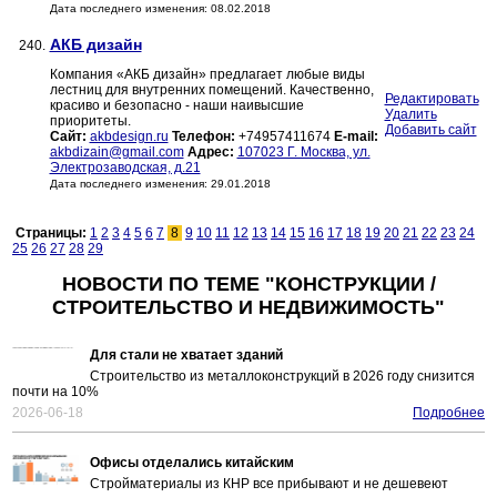
Дата последнего изменения: 08.02.2018
АКБ дизайн
240.
Компания «АКБ дизайн» предлагает любые виды
лестниц для внутренних помещений. Качественно,
Редактировать
красиво и безопасно - наши наивысшие
Удалить
приоритеты.
Добавить сайт
Сайт:
akbdesign.ru
Телефон:
+74957411674
E-mail:
akbdizain@gmail.com
Адрес:
107023 Г. Москва, ул.
Электрозаводская, д.21
Дата последнего изменения: 29.01.2018
Страницы:
1
2
3
4
5
6
7
8
9
10
11
12
13
14
15
16
17
18
19
20
21
22
23
24
25
26
27
28
29
НОВОСТИ ПО ТЕМЕ "КОНСТРУКЦИИ /
СТРОИТЕЛЬСТВО И НЕДВИЖИМОСТЬ"
Для стали не хватает зданий
Строительство из металлоконструкций в 2026 году снизится
почти на 10%
2026-06-18
Подробнее
Офисы отделались китайским
Стройматериалы из КНР все прибывают и не дешевеют