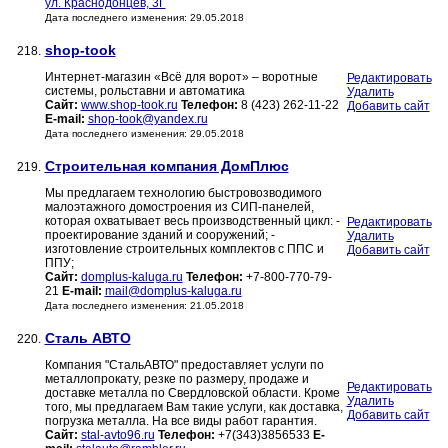
ул. Краснодонцев, 3Г
Дата последнего изменения: 29.05.2018
shop-took
218.
Интернет-магазин «Всё для ворот» – воротные
Редактировать
системы, рольставни и автоматика
Удалить
Сайт:
www.shop-took.ru
Телефон:
8 (423) 262-11-22
Добавить сайт
E-mail:
shop-took@yandex.ru
Дата последнего изменения: 29.05.2018
Строительная компания ДомПлюс
219.
Мы предлагаем технологию быстровозводимого
малоэтажного домостроения из СИП-панелей,
которая охватывает весь производственный цикл: -
Редактировать
проектирование зданий и сооружений; -
Удалить
изготовление строительных комплектов с ППС и
Добавить сайт
ППУ;
Сайт:
domplus-kaluga.ru
Телефон:
+7-800-770-79-
21
E-mail:
mail@domplus-kaluga.ru
Дата последнего изменения: 21.05.2018
Сталь АВТО
220.
Компания "СтальАВТО" предоставляет услуги по
металлопрокату, резке по размеру, продаже и
Редактировать
доставке металла по Свердловской области. Кроме
Удалить
того, мы предлагаем Вам такие услуги, как доставка,
Добавить сайт
погрузка металла. На все виды работ гарантия.
Сайт:
stal-avto96.ru
Телефон:
+7(343)3856533
E-