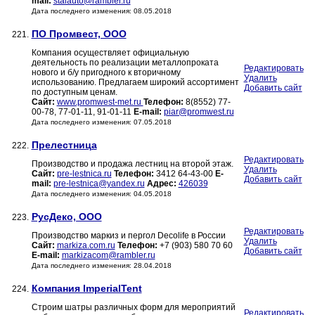
mail:
stalauto@rambler.ru
Дата последнего изменения: 08.05.2018
ПО Промвест, ООО
221.
Компания осуществляет официальную
деятельность по реализации металлопроката
Редактировать
нового и б/у пригодного к вторичному
Удалить
использованию. Предлагаем широкий ассортимент
Добавить сайт
по доступным ценам.
Сайт:
www.promwest-met.ru
Телефон:
8(8552) 77-
00-78, 77-01-11, 91-01-11
E-mail:
piar@promwest.ru
Дата последнего изменения: 07.05.2018
Прелестница
222.
Редактировать
Производство и продажа лестниц на второй этаж.
Удалить
Сайт:
pre-lestnica.ru
Телефон:
3412 64-43-00
E-
Добавить сайт
mail:
pre-lestnica@yandex.ru
Адрес:
426039
Дата последнего изменения: 04.05.2018
РусДеко, ООО
223.
Редактировать
Производство маркиз и пергол Decolife в России
Удалить
Сайт:
markiza.com.ru
Телефон:
+7 (903) 580 70 60
Добавить сайт
E-mail:
markizacom@rambler.ru
Дата последнего изменения: 28.04.2018
Компания ImperialTent
224.
Строим шатры различных форм для мероприятий
Редактировать