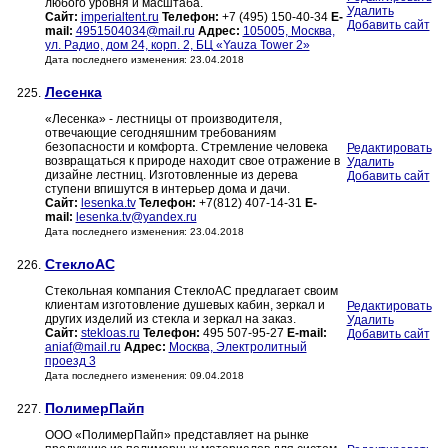
любого уровня и масштаба.
Удалить
Сайт:
imperialtent.ru
Телефон:
+7 (495) 150-40-34
E-
Добавить сайт
mail:
4951504034@mail.ru
Адрес:
105005, Москва,
ул. Радио, дом 24, корп. 2, БЦ «Yauza Tower 2»
Дата последнего изменения: 23.04.2018
Лесенка
225.
«Лесенка» - лестницы от производителя,
отвечающие сегодняшним требованиям
безопасности и комфорта. Стремление человека
Редактировать
возвращаться к природе находит свое отражение в
Удалить
дизайне лестниц. Изготовленные из дерева
Добавить сайт
ступени впишутся в интерьер дома и дачи.
Сайт:
lesenka.tv
Телефон:
+7(812) 407-14-31
E-
mail:
lesenka.tv@yandex.ru
Дата последнего изменения: 23.04.2018
СтеклоАС
226.
Стекольная компания СтеклоАС предлагает своим
клиентам изготовление душевых кабин, зеркал и
Редактировать
других изделий из стекла и зеркал на заказ.
Удалить
Сайт:
stekloas.ru
Телефон:
495 507-95-27
E-mail:
Добавить сайт
aniaf@mail.ru
Адрес:
Москва, Электролитный
проезд 3
Дата последнего изменения: 09.04.2018
ПолимерПайп
227.
ООО «ПолимерПайп» представляет на рынке