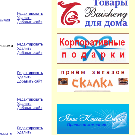
Редактировать
Удалить
Гарден
Добавить сайт
Редактировать
льных и
Удалить
Добавить сайт
Редактировать
Удалить
Добавить сайт
Редактировать
Удалить
Добавить сайт
Редактировать
Удалить
рмии, д.