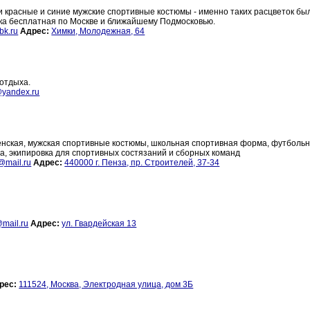
 красные и синие мужские спортивные костюмы - именно таких расцветок бы
ка бесплатная по Москве и ближайшему Подмосковью.
bk.ru
Адрес:
Химки, Молодежная, 64
отдыха.
@yandex.ru
женская, мужская спортивные костюмы, школьная спортивная форма, футболь
а, экипировка для спортивных состязаний и сборных команд
t@mail.ru
Адрес:
440000 г. Пенза, пр. Строителей, 37-34
@mail.ru
Адрес:
ул. Гвардейская 13
рес:
111524, Москва, Электродная улица, дом 3Б