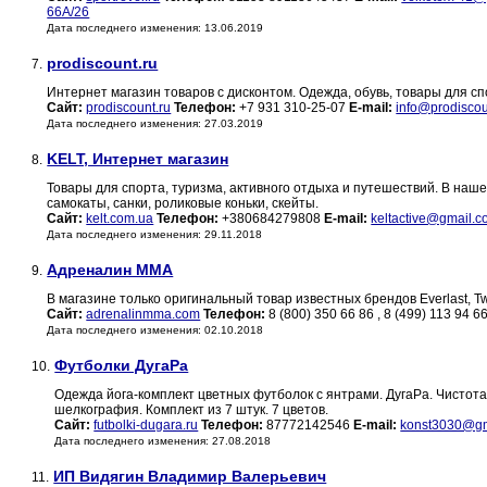
66А/26
Дата последнего изменения: 13.06.2019
prodiscount.ru
7.
Интернет магазин товаров с дисконтом. Одежда, обувь, товары для сп
Сайт:
prodiscount.ru
Телефон:
+7 931 310-25-07
E-mail:
info@prodiscou
Дата последнего изменения: 27.03.2019
KELT, Интернет магазин
8.
Товары для спорта, туризма, активного отдыха и путешествий. В наш
самокаты, санки, роликовые коньки, скейты.
Сайт:
kelt.com.ua
Телефон:
+380684279808
E-mail:
keltactive@gmail.
Дата последнего изменения: 29.11.2018
Адреналин ММА
9.
В магазине только оригинальный товар известных брендов Everlast, Twin
Сайт:
adrenalinmma.com
Телефон:
8 (800) 350 66 86 , 8 (499) 113 94 6
Дата последнего изменения: 02.10.2018
Футболки ДугаРа
10.
Одежда йога-комплект цветных футболок с янтрами. ДугаРа. Чистота
шелкография. Комплект из 7 штук. 7 цветов.
Сайт:
futbolki-dugara.ru
Телефон:
87772142546
E-mail:
konst3030@gm
Дата последнего изменения: 27.08.2018
ИП Видягин Владимир Валерьевич
11.