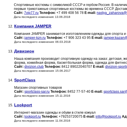
Спортивные костюмы с символикой СССР и гербом Россия. В наличии
первые трикотажные спортивные костюмы во времена СССР. Достав
Сайт:
7vip77.ru
Телефон:
+7 499 408 56 78
E-mail:
nastya_zaharova@
Дата последнего изменения: 13.06.2018
Компания JAMPER
12.
Компания JAMPER занимается изготовлением одежды для спорта и 
Сайт:
jamper-kzn.ru
Телефон:
+7 906 323 43 95
E-mail:
jamper.kazan
Дата последнего изменения: 06.03.2018
Дивизион
13.
Наша компания производит спортивную одежду на заказ: детская, 
форма, хоккейная форма, баскетбольная форма, одежда для фитнес
Сайт:
divizion.club
Телефон:
8412 89022040707
E-mail:
divizion-spor
Дата последнего изменения: 15.06.2017
SportClass
14.
Магазин спортивных товаров
Сайт:
sportclass-sar.ru
Телефон:
8452 77-57-40
E-mail:
sportclass.sar
Дата последнего изменения: 15.11.2016
Lookport
15.
Интернет-магазин одежды и обуви в стиле кэжуал
Сайт:
lookport.ru
Телефон:
+79253720075
E-mail:
info@lookport.ru
Ад
Дата последнего изменения: 11.04.2016