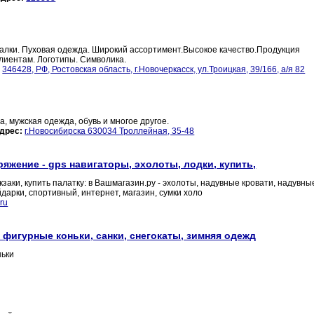
алки. Пуховая одежда. Широкий ассортимент.Высокое качество.Продукция
лиентам. Логотипы. Символика.
:
346428, РФ, Ростовская область, г.Новочеркасск, ул.Троицкая, 39/166, а/я 82
, мужская одежда, обувь и многое другое.
дрес:
г.Новосибирска 630034 Троллейная, 35-48
яжение - gps навигаторы, эхолоты, лодки, купить,
заки, купить палатку: в Вашмагазин.ру - эхолоты, надувные кровати, надувны
йдарки, спортивный, интернет, магазин, сумки холо
ru
 фигурные коньки, санки, снегокаты, зимняя одежд
ньки