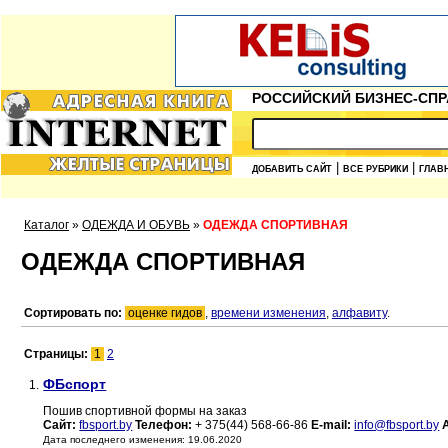
РОССИЙСКИЙ БИЗНЕС-СПР
|
|
ДОБАВИТЬ САЙТ
ВСЕ РУБРИКИ
ГЛАВ
Каталог
»
ОДЕЖДА И ОБУВЬ
»
ОДЕЖДА СПОРТИВНАЯ
ОДЕЖДА СПОРТИВНАЯ
Сортировать по:
оценке гидов
,
времени изменения
,
алфавиту
.
Страницы:
1
2
ФБспорт
1.
Пошив спортивной формы на заказ
Сайт:
fbsport.by
Телефон:
+ 375(44) 568-66-86
E-mail:
info@fbsport.by
Дата последнего изменения: 19.06.2020