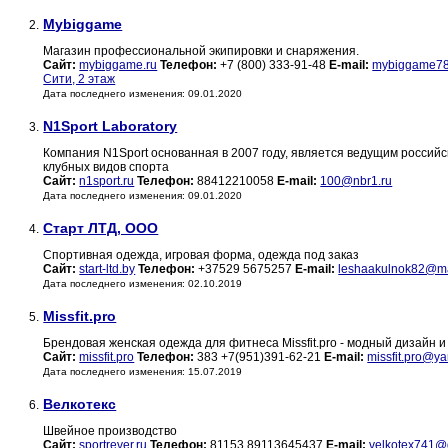
Mybiggame
2.
Магазин профессиональной экипировки и снаряжения.
Сайт:
mybiggame.ru
Телефон:
+7 (800) 333-91-48
E-mail:
mybiggame78
Сити, 2 этаж
Дата последнего изменения: 09.01.2020
N1Sport Laboratory
3.
Компания N1Sport основанная в 2007 году, является ведущим росси
клубных видов спорта
Сайт:
n1sport.ru
Телефон:
88412210058
E-mail:
100@nbr1.ru
Дата последнего изменения: 09.01.2020
Старт ЛТД, ООО
4.
Спортивная одежда, игровая форма, одежда под заказ
Сайт:
start-ltd.by
Телефон:
+37529 5675257
E-mail:
leshaakulnok82@ma
Дата последнего изменения: 02.10.2019
Missfit.pro
5.
Брендовая женская одежда для фитнеса Missfit.pro - модный дизайн 
Сайт:
missfit.pro
Телефон:
383 +7(951)391-62-21
E-mail:
missfit.pro@ya
Дата последнего изменения: 15.07.2019
Велкотекс
6.
Швейное производство
Сайт:
sportrever.ru
Телефон:
81153 89113645437
E-mail:
velkotex741@