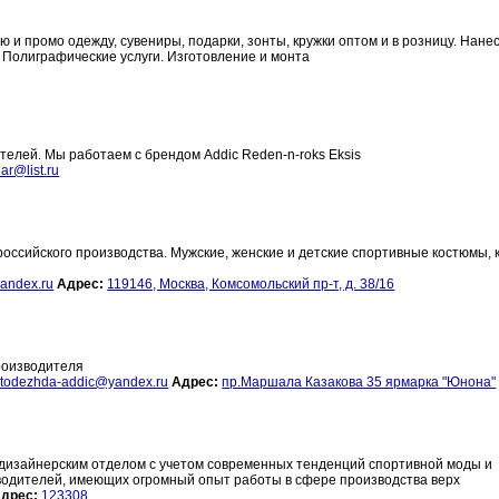
ую и промо одежду, сувениры, подарки, зонты, кружки оптом и в розницу. Нане
 Полиграфические услуги. Изготовление и монта
телей. Мы работаем с брендом Addic Reden-n-roks Eksis
ar@list.ru
оссийского производства. Мужские, женские и детские спортивные костюмы, к
andex.ru
Адрес:
119146, Москва, Комсомольский пр-т, д. 38/16
роизводителя
rtodezhda-addic@yandex.ru
Адрес:
пр.Маршала Казакова 35 ярмарка "Юнона"
зайнерским отделом с учетом современных тенденций спортивной моды и
зводителей, имеющих огромный опыт работы в сфере производства верх
дрес:
123308