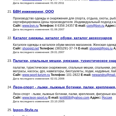
Дата последнего изменения: 01.02.2011
БВН инжениринг, ООО
21.
Производство одежды и снаряжения для спорта, отдыха, охоты, рыб
сертифицирована.Цены производителя. Индивидуальный подход к к
Сайт:
www.bvn.ru
Телефон:
8 6356 24357
E-mail:
com@bvn.ru
Адрес
Дата последнего изменения: 01.06.2007
Каталог одежды, каталог обуви, каталог аксессуаров
22.
Каталоги одежды и каталоги обуви многих магазинов. Женская одежда
Сайт:
shopgid.net
Телефон:
(383)291-37-74
E-mail:
shopgid@ngs.ru
А
Дата последнего изменения: 29.01.2007
Палатки, спальные мешки, рюкзаки, туристическое снар
23.
палатки, туристическое снаряжение, спальные мешки, спальники, рюк
матрасы, насосы, gps, навигаторы, биотуалеты, лодки, надувные, ба
Сайт:
www.sport-turizm.ru
Телефон:
101-2822
E-mail:
newandru@mail.
Дата последнего изменения: 02.01.2006
Леон-спорт - лыжи, лыжные ботинки, палки, крепления,
24.
Леон-спорт - лыжи, лыжные ботинки, палки, крепления, фигурные ко
Сайт:
www.leon-sport.ru
E-mail:
kirill808@yahoo.com
Адрес:
Россия
Дата последнего изменения: 23.10.2005
Ippon-Style.ru
25.