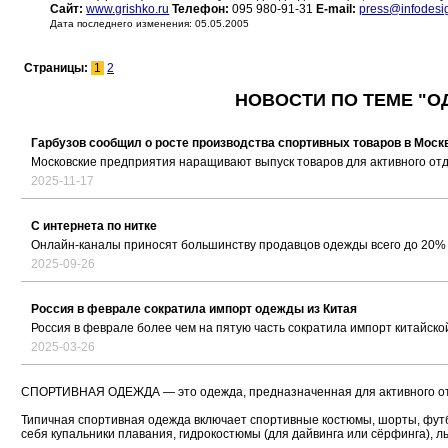
Сайт:
www.grishko.ru
Телефон:
095 980-91-31
E-mail:
press@infodesi
Дата последнего изменения: 05.05.2005
Страницы:
1
2
НОВОСТИ ПО ТЕМЕ "О
Гарбузов сообщил о росте производства спортивных товаров в Моск
Московские предприятия наращивают выпуск товаров для активного от
2025-11-17
С интернета по нитке
Онлайн-каналы приносят большинству продавцов одежды всего до 20%
2025-09-26
Россия в феврале сократила импорт одежды из Китая
Россия в феврале более чем на пятую часть сократила импорт китайск
2025-03-26
СПОРТИВНАЯ ОДЕЖДА — это одежда, предназначенная для активного от
Типичная спортивная одежда включает спортивные костюмы, шорты, фут
себя купальники плавания, гидрокостюмы (для дайвинга или сёрфинга), лы