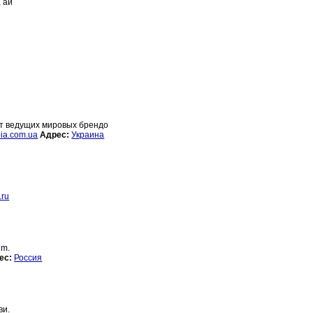
, ай
от ведущих мировых брендо
ia.com.ua
Адрес:
Украина
.ru
um.
ес:
Россия
ви.