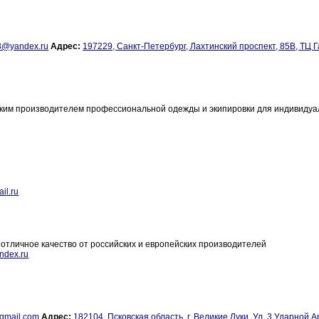
@yandex.ru
Адрес:
197229, Санкт-Петербург, Лахтинский проспект, 85В, ТЦ 
йским производителем профессиональной одежды и экипировки для индивидуа
il.ru
и отличное качество от российских и европейских производителей
ndex.ru
gmail.com
Адрес:
182104, Псковская область, г. Великие Луки, Ул. 3 Ударной А