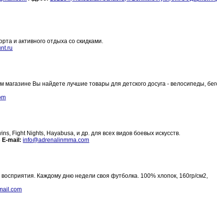
орта и активного отдыха со скидками.
nt.ru
ем магазине Вы найдете лучшие товары для детского досуга - велосипеды, бе
com
s, Fight Nights, Hayabusa, и др. для всех видов боевых искусств.
6
E-mail:
info@adrenalinmma.com
 восприятия. Каждому дню недели своя футболка. 100% хлопок, 160гр/см2,
ail.com