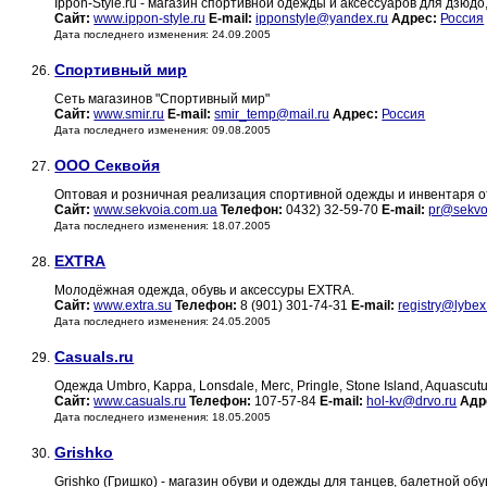
Ippon-Style.ru - магазин спортивной одежды и аксессуаров для дзюдо
Сайт:
www.ippon-style.ru
E-mail:
ipponstyle@yandex.ru
Адрес:
Россия
Дата последнего изменения: 24.09.2005
Спортивный мир
26.
Сеть магазинов "Спортивный мир"
Сайт:
www.smir.ru
E-mail:
smir_temp@mail.ru
Адрес:
Россия
Дата последнего изменения: 09.08.2005
ООО Секвойя
27.
Оптовая и розничная реализация спортивной одежды и инвентаря 
Сайт:
www.sekvoia.com.ua
Телефон:
0432) 32-59-70
E-mail:
pr@sekvo
Дата последнего изменения: 18.07.2005
EXTRA
28.
Молодёжная одежда, обувь и аксессуры EXTRA.
Сайт:
www.extra.su
Телефон:
8 (901) 301-74-31
E-mail:
registry@lybex
Дата последнего изменения: 24.05.2005
Casuals.ru
29.
Одежда Umbro, Kappa, Lonsdale, Merc, Pringle, Stone Island, Aquascut
Сайт:
www.casuals.ru
Телефон:
107-57-84
E-mail:
hol-kv@drvo.ru
Адр
Дата последнего изменения: 18.05.2005
Grishko
30.
Grishko (Гришко) - магазин обуви и одежды для танцев, балетной обу