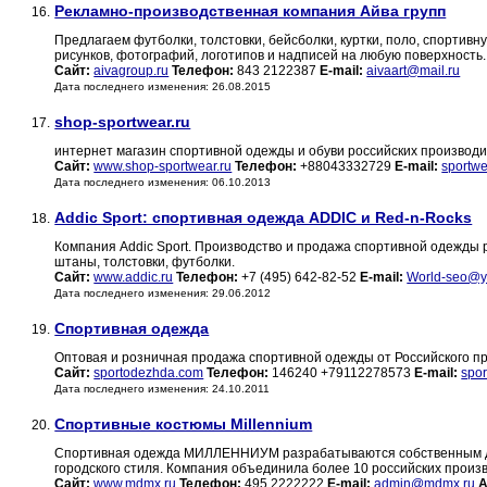
Рекламно-производственная компания Айва групп
16.
Предлагаем футболки, толстовки, бейсболки, куртки, поло, cпортивн
рисунков, фотографий, логотипов и надписей на любую поверхность.
Сайт:
aivagroup.ru
Телефон:
843 2122387
E-mail:
aivaart@mail.ru
Дата последнего изменения: 26.08.2015
shop-sportwear.ru
17.
интернет магазин спортивной одежды и обуви российских производи
Сайт:
www.shop-sportwear.ru
Телефон:
+88043332729
E-mail:
sportwe
Дата последнего изменения: 06.10.2013
Addic Sport: cпортивная одежда ADDIC и Red-n-Rocks
18.
Компания Addic Sport. Производство и продажа спортивной одежды р
штаны, толстовки, футболки.
Сайт:
www.addic.ru
Телефон:
+7 (495) 642-82-52
E-mail:
World-seo@y
Дата последнего изменения: 29.06.2012
Спортивная одежда
19.
Оптовая и розничная продажа спортивной одежды от Российского п
Сайт:
sportodezhda.com
Телефон:
146240 +79112278573
E-mail:
spo
Дата последнего изменения: 24.10.2011
Спортивные костюмы Millennium
20.
Спортивная одежда МИЛЛЕННИУМ разрабатываются собственным ди
городского стиля. Компания объединила более 10 российских прои
Сайт:
www.mdmx.ru
Телефон:
495 2222222
E-mail:
admin@mdmx.ru
А