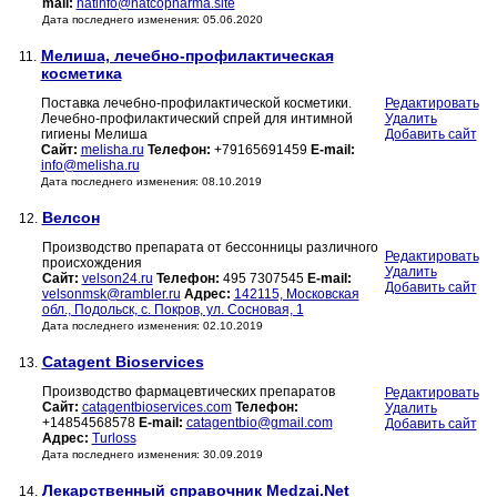
mail:
natinfo@natcopharma.site
Дата последнего изменения: 05.06.2020
Мелиша, лечебно-профилактическая
11.
косметика
Поставка лечебно-профилактической косметики.
Редактировать
Лечебно-профилактический спрей для интимной
Удалить
гигиены Мелиша
Добавить сайт
Сайт:
melisha.ru
Телефон:
+79165691459
E-mail:
info@melisha.ru
Дата последнего изменения: 08.10.2019
Велсон
12.
Производство препарата от бессонницы различного
Редактировать
происхождения
Удалить
Сайт:
velson24.ru
Телефон:
495 7307545
E-mail:
Добавить сайт
velsonmsk@rambler.ru
Адрес:
142115, Московская
обл., Подольск, с. Покров, ул. Сосновая, 1
Дата последнего изменения: 02.10.2019
Catagent Bioservices
13.
Производство фармацевтических препаратов
Редактировать
Сайт:
catagentbioservices.com
Телефон:
Удалить
+14854568578
E-mail:
catagentbio@gmail.com
Добавить сайт
Адрес:
Turloss
Дата последнего изменения: 30.09.2019
Лекарственный справочник Medzai.Net
14.