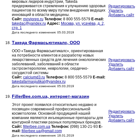
мировых лидеров индустрии, Takeda
придерживается стремления к улучшению здоровья
Редактировать
пациентов по всему миру путем внедрения ведущих
Удалить
инноваций в области медицины.
Добавить сайт
Сайт:
moviprep.ru
Телефон:
8 800 555-5579
E-mail:
takedac@yandex.ru
Адрес:
Москва, ул. усачёва, д. 2,
стр. 1
Дата последнего изменения: 05.03.2019
Такеда Фармасьютикалс, ООО
18.
ООО «Такеда Фармасьютикалс», ориентированная
на потребности клиентов и разработку новых
лекарственных средств для лечения онкологических
Редактировать
заболеваний, заболеваний в области
Удалить
гастроэнтерологии, неврологии, сердечно-
Добавить сайт
сосудистой системы
Сайт:
calciumd3.ru
Телефон:
8 800 555-5579
E-mail:
takedafarmasjutikal@yandex.ru
Дата последнего изменения: 05.03.2019
FillerBee.com.ua, интернет-магазин
19.
Этот проект появился относительно недавно и
посвящен современной профессиональной
Редактировать
косметологии. Основной продукцией нашей
Удалить
компании являются инъекционные препараты для
Добавить сайт
контурной пластики разных популярных брендов.
Сайт:
fillerbee.com.ua
Телефон:
(098) 130-21-93
E-
mail:
fillerbee.ua@gmail.com
Дата последнего изменения: 18.01.2019