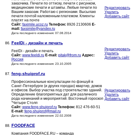
заказчика. Печати по оттиску, печати с рисунком,
медицинские печати и штампы. Любые печати по
Редактировать
Вашим заказам. Работаю с регионами. Высылаю
Удалить
печати почтой наложенным платежом. Клиенты
Добавить сайт
платят на почте
Сайт:
faximile.ucoz.ru
Телефон:
8926 2130606
E-
mail:
faxsimile@yandex.ru
Дата последнего изменения: 07.08.2014
FeelDi - дизайн и печать
86.
Редактировать
FeelDi - дизайн и печать
Удалить
Сайт:
www.feeldi.ru
E-mail:
pitak@from.ru
Адрес:
Добавить сайт
Россия
Дата последнего изменения: 23.10.2005
feng-shuiprof.ru
87.
Профессиональные консультации по фэншуй в
Санкт-Петербурге (и других городах) квартир, домов
и офисов. Выбор участка под строительство зданий.
Редактировать
Определение благоприятных дат для различного
Удалить
рода начинаний и мероприятий. Восточный гороскоп
Добавить сайт
"Четыре Столп
Сайт:
www.feng-shuiprof.ru
Телефон:
812 476-60-51
E-mail:
feng-shuiprof@mail.ru
Дата последнего изменения: 22.02.2008
FOODFACE
88.
Компания FOODFACE.RU – команда