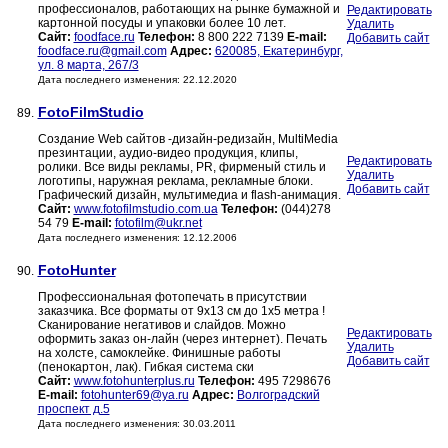
профессионалов, работающих на рынке бумажной и
Редактировать
картонной посуды и упаковки более 10 лет.
Удалить
Сайт:
foodface.ru
Телефон:
8 800 222 7139
E-mail:
Добавить сайт
foodface.ru@gmail.com
Адрес:
620085, Екатеринбург,
ул. 8 марта, 267/3
Дата последнего изменения: 22.12.2020
FotoFilmStudio
89.
Создание Web сайтов -дизайн-редизайн, MultiMedia
презинтации, аудио-видео продукция, клипы,
Редактировать
ролики. Все виды рекламы, PR, фирменый стиль и
Удалить
логотипы, наружная реклама, рекламные блоки.
Добавить сайт
Графический дизайн, мультимедиа и flash-анимация.
Сайт:
www.fotofilmstudio.com.ua
Телефон:
(044)278
54 79
E-mail:
fotofilm@ukr.net
Дата последнего изменения: 12.12.2006
FotoHunter
90.
Профессиональная фотопечать в присутствии
заказчика. Все форматы от 9х13 см до 1х5 метра !
Сканирование негативов и слайдов. Можно
Редактировать
оформить заказ он-лайн (через интернет). Печать
Удалить
на холсте, самоклейке. Финишные работы
Добавить сайт
(пенокартон, лак). Гибкая система ски
Сайт:
www.fotohunterplus.ru
Телефон:
495 7298676
E-mail:
fotohunter69@ya.ru
Адрес:
Волгоградский
проспект д.5
Дата последнего изменения: 30.03.2011