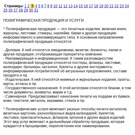
Страницы:
1
2
3
4
5
6
7
8
9
10
11
12
13
14
15
16
17
18
19
20
21
22
23
24
25
26
27
28
29
30
31
ПОЛИГРАФИЧЕСКАЯ ПРОДУКЦИЯ И УСЛУГИ
* Полиграфическая продукция — это печатные изделия, включая книги,
журналы, листовки, стикеры, наклейки, бирки и другую продукцию
информативного и рекламирующего типа. К основным направлениям
полиграфической продукции относятся:
- Деловая. К ней относятся ежедневники, визитки, блокноты, папки и
другая продукция, отображающая приоритеты компании.
- Рекламирующая и информационная. К таким разновидностям
полиграфической продукции относятся постеры, флаеры, листовки,
календари, брошюры, каталоги, буклеты и другие инструменты
информирования потребителей об актуальных предложениях, составе
продукта и пр.
- Издательская. К ней относятся книжные и журнальные издания, газеты,
карты, атласы и пр.
- Государственного назначения. К этой категории относятся бланки, в том
числе документы, конверты, марки и т.д.
- Сувенирная. Предусматривает нанесение печати на подарки из бумаги,
кожи, текстиля, металла, керамики, стекла и пр.
* Полиграфические услуги включают разные способы печати каталогов,
визитных карточек, разнообразных видов календарей, буклетов,
листовок, пригласительных, флаеров, купонов и других видов изделий.
Этот вид услуг включает и дальнейшую обработку продукции, которая
нуждается в брошюровке, переплетении или ламинировании.