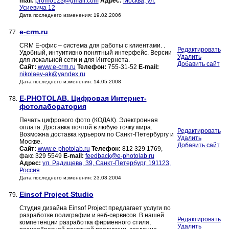
mail:
promo123@gmail.com
Адрес:
Москва, ул.
Усиевича 12
Дата последнего изменения: 19.02.2006
e-crm.ru
77.
CRM Е-офис – система для работы с клиентами. .
Редактировать
Удобный, интуитивно понятный интерфейс. Версии
Удалить
для локальной сети и для Интернета.
Добавить сайт
Сайт:
www.e-crm.ru
Телефон:
755-31-52
E-mail:
nikolaev-ak@yandex.ru
Дата последнего изменения: 14.05.2008
E-PHOTOLAB. Цифровая Интернет-
78.
фотолаборатория
Печать цифрового фото (КОДАК). Электронная
оплата. Доставка почтой в любую точку мира.
Редактировать
Возможна доставка курьером по Санкт-Петербургу и
Удалить
Москве.
Добавить сайт
Сайт:
www.e-photolab.ru
Телефон:
812 329 1769,
факс 329 5549
E-mail:
feedback@e-photolab.ru
Адрес:
ул. Радищева, 39, Санкт-Петербург, 191123,
Россия
Дата последнего изменения: 23.08.2004
Einsof Project Studio
79.
Студия дизайна Einsof Project предлагает услуги по
разработке полиграфии и веб-сервисов. В нашей
Редактировать
компетенции разработка фирменного стиля,
Удалить