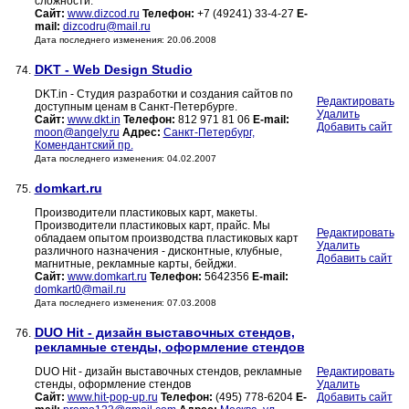
сложности.
Сайт:
www.dizcod.ru
Телефон:
+7 (49241) 33-4-27
E-
mail:
dizcodru@mail.ru
Дата последнего изменения: 20.06.2008
DKT - Web Design Studio
74.
DKT.in - Студия разработки и создания сайтов по
Редактировать
доступным ценам в Санкт-Петербурге.
Удалить
Сайт:
www.dkt.in
Телефон:
812 971 81 06
E-mail:
Добавить сайт
moon@angely.ru
Адрес:
Санкт-Петербург,
Комендантский пр.
Дата последнего изменения: 04.02.2007
domkart.ru
75.
Производители пластиковых карт, макеты.
Производители пластиковых карт, прайс. Мы
Редактировать
обладаем опытом производства пластиковых карт
Удалить
различного назначения - дисконтные, клубные,
Добавить сайт
магнитные, рекламные карты, бейджи.
Сайт:
www.domkart.ru
Телефон:
5642356
E-mail:
domkart0@mail.ru
Дата последнего изменения: 07.03.2008
DUO Hit - дизайн выставочных стендов,
76.
рекламные стенды, оформление стендов
DUO Hit - дизайн выставочных стендов, рекламные
Редактировать
стенды, оформление стендов
Удалить
Сайт:
www.hit-pop-up.ru
Телефон:
(495) 778-6204
E-
Добавить сайт