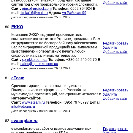
разнообразной печатной продукции, создание
Добавить сайт
сайтов под ключ произвольного уровня сложности.
Сайт:
einsof-project.com
Телефон:
0562 394924
E-
mail:
timka16@mail.ru
Адрес:
ул.Рабочая 99
Дата последнего изменения: 25.08.2009
EKKO
80.
Компания ЭККО, ведущий производитель
самоклеящихся этикеток в Украине, предлагает Вам
сотрудничество по бесперебойному обеспечению
Редактировать
Вас полиграфической продукцией! Мы выполняем
Удалить
качественную и оперативную печать любой
Добавить сайт
сложности на различных материалах.
Сайт:
sp-ekko.com.ua
Телефон:
+380 95 240 02 70
E-
mail:
sales@sp-ekko.com.ua
Дата последнего изменения: 26.01.2021
eTeam
81.
Срочное тиражирование компакт-дисков.
Полиграфическое оформление. Разработка
Редактировать
мультимедиа-презентаций, электронных каталогов и
Удалить
Интернет-сайтов.
Добавить сайт
Сайт:
www.eteam.ru
Телефон:
(095) 797-5797
E-mail:
info@eteam.ru
Дата последнего изменения: 01.08.2004
evacoplan.ru
82.
evacoplan.ru-разработка планов эвакуации при
Редактировать
пожаре, оцифровка планов БТИ и т.п.