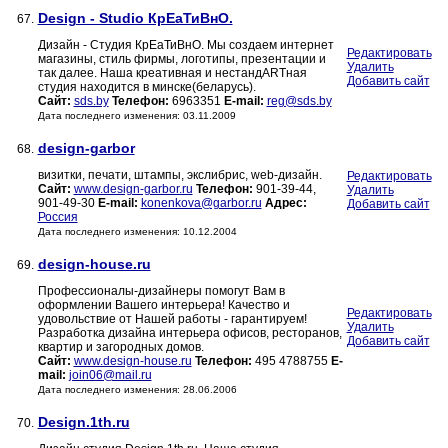
Design - Studio КрЕаТиВнО.
67.
Дизайн - Студия КрЕаТиВнО. Мы создаем интернет
Редактировать
магазины, стиль фирмы, логотипы, презентации и
Удалить
так далее. Наша креативная и нестандARTная
Добавить сайт
студия находится в минске(беларусь).
Сайт:
sds.by
Телефон:
6963351
E-mail:
reg@sds.by
Дата последнего изменения: 03.11.2009
design-garbor
68.
визитки, печати, штампы, экслибрис, web-дизайн.
Редактировать
Сайт:
www.design-garbor.ru
Телефон:
901-39-44,
Удалить
901-49-30
E-mail:
konenkova@garbor.ru
Адрес:
Добавить сайт
Россия
Дата последнего изменения: 10.12.2004
design-house.ru
69.
Профессионалы-дизайнеры помогут Вам в
оформлении Вашего интерьера! Качество и
Редактировать
удовольствие от Нашей работы - гарантируем!
Удалить
Разработка дизайна интерьера офисов, ресторанов,
Добавить сайт
квартир и загородных домов.
Сайт:
www.design-house.ru
Телефон:
495 4788755
E-
mail:
join06@mail.ru
Дата последнего изменения: 28.06.2006
Design.1th.ru
70.