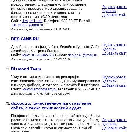
Дизайн студия Design.1th.ru. Наша студия
предоставляет следующие услуги: создание
Редактировать
интернет проектов, web-дизайн, создание
Удалить
фирменного стиля, продвижение сайтов,
Добавить сайт
проектирование в CAD-системах.
Сайт:
design.1th.ru
Телефон:
983-93-77
E-mail:
1th_promo@mail.ru
Дата последнего изменения: 12.11.2007
DESIGN45.RU
71.
Редактировать
Дизайн, полиграфия, сайты. Дизайн в Кургане. Сайт
Удалить
дизайнера Кострова Дмитрия.
Добавить сайт
Сайт:
www.DESIGN45.RU
E-mail:
design45@mail.ru
Дата последнего изменения: 22.03.2010
Diamond Team
72.
Услуги по тиражированию на ризографе,
Редактировать
изготовлению визиток, полноцветному копированию
Удалить
и выводу файлов, изготовлению печатей и штампов.
Добавить сайт
Сайт:
www.diamondteam.ru
Телефон:
(095) 974-8767
Дата последнего изменения: 01.08.2004
dizcod.ru. Качественное изготовление
73.
сайта, а также технический аудит.
Профессиональное изготовление сайтов с удобным
расположением контента, оригинальным дизайном,
Редактировать
удачным сочетанием цветов, использованием Java и
Удалить
Flash технологий. Dizcod.ru сделает сайт любой
Добавить сайт