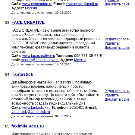
Удалить
Сайт:
www.evacoplan.ru
E-mail:
evacoplan@mail.ru
Добавить сайт
Адрес:
Россия
Дата последнего изменения: 20.02.2006
FACE CREATIVE
83.
FACE CREATIVE - рекламное агентство полного
цикла (Россия, Москва), поставляющее на
рекламный рынок свежие, неординарные решения.
Редактировать
FACE CREATIVE специализируется на создании
Удалить
комплексных креативных решений в области
Добавить сайт
рекламы.
Сайт:
www.facecreative.ru
Телефон:
095 771-39-67
E-
mail:
master@facecreative.ru
Адрес:
Москва
Дата последнего изменения: 14.09.2005
Fantastick
84.
Дизайнерские наклейки Fantastick! С помощью
виниловых наклеек можно легко и просто
преобразить стены и интерьер, обновить мебель
Редактировать
или бытовую технику. На нашем сайте Вы найдете
Удалить
огромный выбор готовых дизайнов, а также
Добавить сайт
возможность создать индивидуальный диз
Сайт:
www.fantastick.ru
Телефон:
9251405
E-mail:
fantastick@fantastick.ru
Дата последнего изменения: 06.03.2009
faximile.ucoz.ru
85.
Изготовление печатей по оттиску и по эскизам