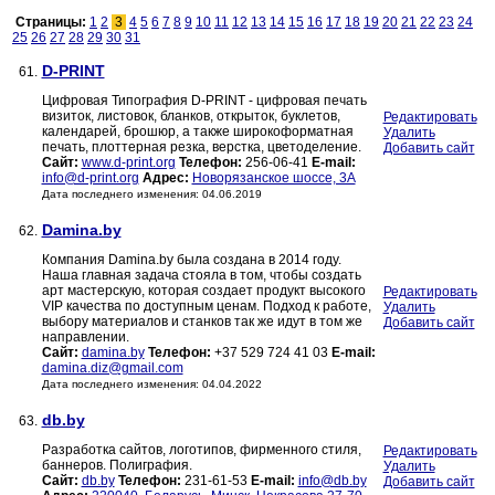
Страницы:
1
2
3
4
5
6
7
8
9
10
11
12
13
14
15
16
17
18
19
20
21
22
23
24
25
26
27
28
29
30
31
D-PRINT
61.
Цифровая Типография D-PRINT - цифровая печать
визиток, листовок, бланков, открыток, буклетов,
Редактировать
календарей, брошюр, а также широкоформатная
Удалить
печать, плоттерная резка, верстка, цветоделение.
Добавить сайт
Сайт:
www.d-print.org
Телефон:
256-06-41
E-mail:
info@d-print.org
Адрес:
Новорязанское шоссе, 3А
Дата последнего изменения: 04.06.2019
Damina.by
62.
Компания Damina.by была создана в 2014 году.
Наша главная задача стояла в том, чтобы создать
арт мастерскую, которая создает продукт высокого
Редактировать
VIP качества по доступным ценам. Подход к работе,
Удалить
выбору материалов и станков так же идут в том же
Добавить сайт
направлении.
Сайт:
damina.by
Телефон:
+37 529 724 41 03
E-mail:
damina.diz@gmail.com
Дата последнего изменения: 04.04.2022
db.by
63.
Разработка сайтов, логотипов, фирменного стиля,
Редактировать
баннеров. Полиграфия.
Удалить
Сайт:
db.by
Телефон:
231-61-53
E-mail:
info@db.by
Добавить сайт