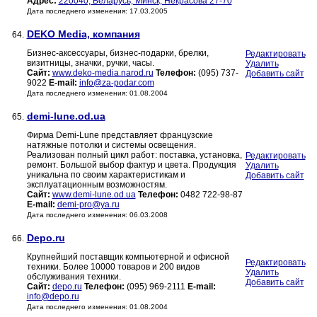
Адрес:
220040, Беларусь, Минск, Некрасова 27-70
Дата последнего изменения: 17.03.2005
DEKO Media, компания
64.
Бизнес-аксессуары, бизнес-подарки, брелки,
Редактировать
визитницы, значки, ручки, часы.
Удалить
Сайт:
www.deko-media.narod.ru
Телефон:
(095) 737-
Добавить сайт
9022
E-mail:
info@za-podar.com
Дата последнего изменения: 01.08.2004
demi-lune.od.ua
65.
Фирма Demi-Lune представляет французские
натяжные потолки и системы освещения.
Реализован полный цикл работ: поставка, установка,
Редактировать
ремонт. Большой выбор фактур и цвета. Продукция
Удалить
уникальна по своим характеристикам и
Добавить сайт
эксплуатационным возможностям.
Сайт:
www.demi-lune.od.ua
Телефон:
0482 722-98-87
E-mail:
demi-pro@ya.ru
Дата последнего изменения: 06.03.2008
Depo.ru
66.
Крупнейший поставщик компьютерной и офисной
Редактировать
техники. Более 10000 товаров и 200 видов
Удалить
обслуживания техники.
Добавить сайт
Сайт:
depo.ru
Телефон:
(095) 969-2111
E-mail:
info@depo.ru
Дата последнего изменения: 01.08.2004