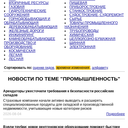
ВТОРИЧНЫЕ РЕСУРСЫ
ПИЩЕВАЯ
ГАЗОВАЯ
ПРИБОРОСТРОЕНИЕ
ГИДРОТЕХНИЧЕСКИЕ
СТАНКОСТРОЕНИЕ
СООРУЖЕНИЯ
СУДОСТРОЕНИЕ, СУДОРЕМОНТ
ГОРНОДОБЫВАЮЩАЯ И
СЫРЬЕ
ОБРАБАТЫВАЮЩАЯ
ТОВАРЫ ПРОМЫШЛЕННОГО
ДЕРЕВООБРАБАТЫВАЮЩАЯ
НАЗНАЧЕНИЯ
ЖЕЛЕЗНЫЕ ДОРОГИ
ТРУБОПРОВОДЫ
ИНЖИНИРИНГ
ХИМИЧЕСКАЯ
КАМНЕОБРАБАТЫВАЮЩЕЕ
ЦЕЛЛЮЛОЗНО-БУМАЖНАЯ
ПРОИЗВОДСТВО И
ШИННАЯ
ОБОРУДОВАНИЕ
ЭЛЕКТРОННАЯ
КОСМИЧЕСКАЯ
ЛЕГКАЯ
ЛЕСНАЯ
Сортировать по:
оценке гидов
,
времени изменения
,
алфавиту
.
НОВОСТИ ПО ТЕМЕ "ПРОМЫШЛЕННОСТЬ"
Арендаторы ужесточили требования к безопасности российских
складов
Страховые компании начали активно выводить и расширять
специализированные продукты для складской и производственной
недвижимости, учитывающие новые категории рисков
2026-08-04
Подробнее
Взяли трубки: новое рентгеновское оборудование поможет быстрее