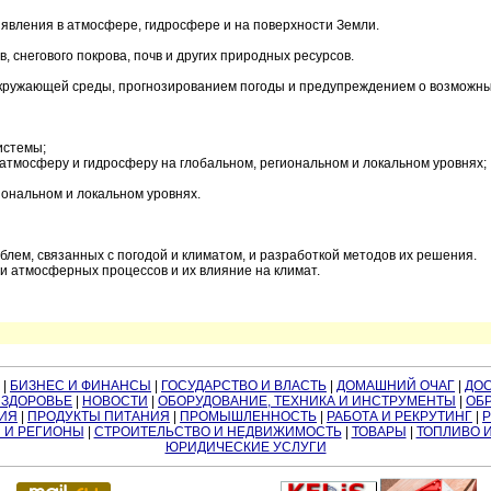
ления в атмосфере, гидросфере и на поверхности Земли.
, снегового покрова, почв и других природных ресурсов.
кружающей среды, прогнозированием погоды и предупреждением о возможны
истемы;
 атмосферу и гидросферу на глобальном, региональном и локальном уровнях;
иональном и локальном уровнях.
лем, связанных с погодой и климатом, и разработкой методов их решения.
 атмосферных процессов и их влияние на климат.
|
БИЗНЕС И ФИНАНСЫ
|
ГОСУДАРСТВО И ВЛАСТЬ
|
ДОМАШНИЙ ОЧАГ
|
ДО
 ЗДОРОВЬЕ
|
НОВОСТИ
|
ОБОРУДОВАНИЕ, ТЕХНИКА И ИНСТРУМЕНТЫ
|
ОБР
ИЯ
|
ПРОДУКТЫ ПИТАНИЯ
|
ПРОМЫШЛЕННОСТЬ
|
РАБОТА И РЕКРУТИНГ
|
 И РЕГИОНЫ
|
СТРОИТЕЛЬСТВО И НЕДВИЖИМОСТЬ
|
ТОВАРЫ
|
ТОПЛИВО 
ЮРИДИЧЕСКИЕ УСЛУГИ