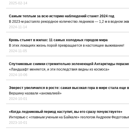
2025-02-14
Самым теплым за всю историю наблюдений станет 2024 год
В 2023-м растаяло рекордное количество ледников — 1,2 м в водном эк
2024-11-14
Кровь стынет в жилах: 11 самых холодных городов мира
В этих локациях жизнь порой превращается в настоящее выживание!
2024-11-05
Спутниковые снимки стремительно зеленеющей Антарктиды порази
«Ландшафт меняется, и эти последствия видны из космоса»
2024-10-06
Эверест увеличился в росте: самая высокая гора в мире стала еще
Вершину назвали «аномалией»
2024-10-01
«Когда ледниковый период наступит, вы его сразу почувствуете»
Интервью с «главным ученым на Байкале» геологом Андреем Федотовы
2023-10-01