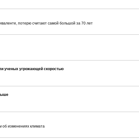
виваленте, потерю считают самой большой за 70 лет
ли ученых угрожающей скоростью
 выше
м об изменениях климата