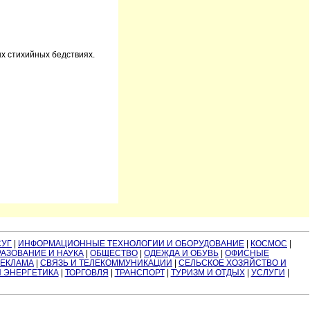
х стихийных бедствиях.
СУГ
|
ИНФОРМАЦИОННЫЕ ТЕХНОЛОГИИ И ОБОРУДОВАНИЕ
|
КОСМОС
|
АЗОВАНИЕ И НАУКА
|
ОБЩЕСТВО
|
ОДЕЖДА И ОБУВЬ
|
ОФИСНЫЕ
РЕКЛАМА
|
СВЯЗЬ И ТЕЛЕКОММУНИКАЦИИ
|
СЕЛЬСКОЕ ХОЗЯЙСТВО И
И ЭНЕРГЕТИКА
|
ТОРГОВЛЯ
|
ТРАНСПОРТ
|
ТУРИЗМ И ОТДЫХ
|
УСЛУГИ
|