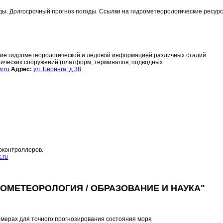
ы. Долгосрочный прогноз погоды. Ссылки на гидрометеорологические ресурс
ние гидрометеорологической и ледовой информацией различных стадий
нических сооружений (платформ, терминалов, подводных
w.ru
Адрес:
ул. Беринга, д.38
оконтроллеров.
.ru
РОМЕТЕОРОЛОГИЯ / ОБРАЗОВАНИЕ И НАУКА"
 мерах для точного прогнозирования состояния моря