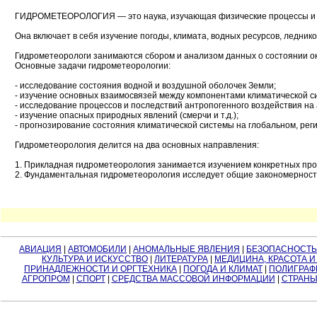
ГИДРОМЕТЕОРОЛОГИЯ — это наука, изучающая физические процессы и яв
Она включает в себя изучение погоды, климата, водных ресурсов, ледников
Гидрометеорологи занимаются сбором и анализом данных о состоянии о
Основные задачи гидрометеорологии:
- исследование состояния водной и воздушной оболочек Земли;
- изучение основных взаимосвязей между компонентами климатической с
- исследование процессов и последствий антропогенного воздействия на
- изучение опасных природных явлений (смерчи и т.д.);
- прогнозирование состояния климатической системы на глобальном, рег
Гидрометеорология делится на два основных направления:
1. Прикладная гидрометеорология занимается изучением конкретных проб
2. Фундаментальная гидрометеорология исследует общие закономерности
АВИАЦИЯ
|
АВТОМОБИЛИ
|
АНОМАЛЬНЫЕ ЯВЛЕНИЯ
|
БЕЗОПАСНОСТЬ
КУЛЬТУРА И ИСКУССТВО
|
ЛИТЕРАТУРА
|
МЕДИЦИНА, КРАСОТА И
ПРИНАДЛЕЖНОСТИ И ОРГТЕХНИКА
|
ПОГОДА И КЛИМАТ
|
ПОЛИГРАФ
АГРОПРОМ
|
СПОРТ
|
СРЕДСТВА МАССОВОЙ ИНФОРМАЦИИ
|
СТРАНЫ