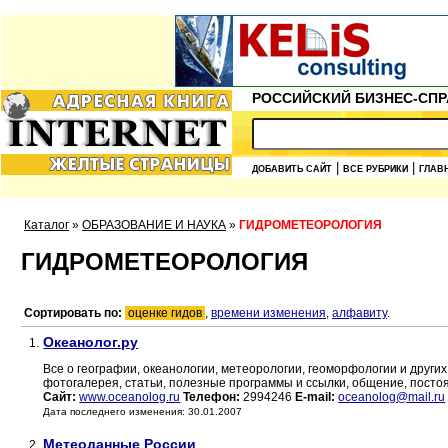
РОССИЙСКИЙ БИЗНЕС-СПР
|
|
ДОБАВИТЬ САЙТ
ВСЕ РУБРИКИ
ГЛАВ
Каталог
»
ОБРАЗОВАНИЕ И НАУКА
»
ГИДРОМЕТЕОРОЛОГИЯ
ГИДРОМЕТЕОРОЛОГИЯ
Сортировать по:
оценке гидов
,
времени изменения
,
алфавиту
.
Океанолог.ру
1.
Все о географии, океанологии, метеорологии, геоморфологии и других
фотогалерея, статьи, полезные программы и ссылки, общение, посто
Сайт:
www.oceanolog.ru
Телефон:
2994246
E-mail:
oceanolog@mail.ru
Дата последнего изменения: 30.01.2007
Метеоданные России
2.