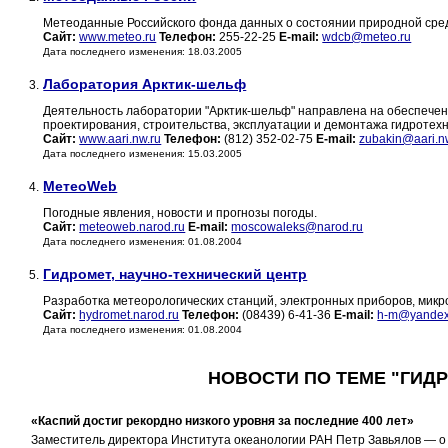
Метеоданные Российского фонда данных о состоянии природной сред
Сайт:
www.meteo.ru
Телефон:
255-22-25
E-mail:
wdcb@meteo.ru
Дата последнего изменения: 18.03.2005
Лаборатория Арктик-шельф
3.
Деятельность лаборатории "Арктик-шельф" направлена на обеспече
проектирования, строительства, эксплуатации и демонтажа гидротех
Сайт:
www.aari.nw.ru
Телефон:
(812) 352-02-75
E-mail:
zubakin@aari.n
Дата последнего изменения: 15.03.2005
МетеоWeb
4.
Погодные явления, новости и прогнозы погоды.
Сайт:
meteoweb.narod.ru
E-mail:
moscowaleks@narod.ru
Дата последнего изменения: 01.08.2004
Гидромет, научно-технический центр
5.
Разработка метеорологических станций, электронных приборов, микр
Сайт:
hydromet.narod.ru
Телефон:
(08439) 6-41-36
E-mail:
h-m@yandex
Дата последнего изменения: 01.08.2004
НОВОСТИ ПО ТЕМЕ "ГИД
«Каспий достиг рекордно низкого уровня за последние 400 лет»
Заместитель директора Института океанологии РАН Петр Завьялов — о