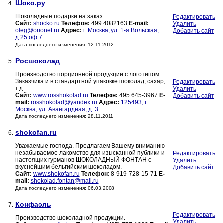
Шоко.ру
4.
Шоколадные подарки на заказ
Редактировать
Сайт:
shocko.ru
Телефон:
499 4082163
E-mail:
Удалить
oleg@orionet.ru
Адрес:
г. Москва, ул. 1-я Вольская,
Добавить сайт
д.25 оф.7
Дата последнего изменения: 12.11.2012
Росшоколад
5.
Производство порционной продукции с логотипом
Заказчика и в стандартной упаковке шоколад, сахар,
Редактировать
т.д
Удалить
Сайт:
www.rosshokolad.ru
Телефон:
495 645-3967
E-
Добавить сайт
mail:
rosshokolad@yandex.ru
Адрес:
125493, г.
Москва, ул. Авангардная, д. 3
Дата последнего изменения: 28.11.2011
shokofan.ru
6.
Уважаемые господа. Предлагаем Вашему вниманию
незабываемое лакомство для изысканной публики и
Редактировать
настоящих гурманов ШОКОЛАДНЫЙ ФОНТАН с
Удалить
вкуснейшим бельгийским шоколадом.
Добавить сайт
Сайт:
www.shokofan.ru
Телефон:
8-919-728-15-71
E-
mail:
shokolad.fontan@mail.ru
Дата последнего изменения: 06.03.2008
Конфаэль
7.
Редактировать
Производство шоколадной продукции.
Удалить