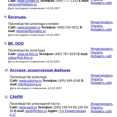
Сайт:
www.confael.ru
Телефон:
(495) 777-1333
E-mail:
Добавить сайт
personal@elikom.ru
Дата последнего изменения: 14.02.2007
Богатырь
8.
Редактировать
Производство шоколада и конфет.
Удалить
Сайт:
www.bogatire.ru
Телефон:
(495) 534-5622
E-
Добавить сайт
mail:
general@bogatire.ru
Дата последнего изменения: 14.02.2007
ВК, ООО
9.
Редактировать
Производство шоколада.
Удалить
Сайт:
www.vk-firm.ru
Телефон:
(495) 787-9333
E-mail:
Добавить сайт
zakaz@vk-firm.ru
Дата последнего изменения: 14.02.2007
Астория, кондитерская фабрика
10.
Редактировать
Производство шоколада.
Удалить
Сайт:
www.astoriya.ru
Телефон:
(495) 949-4166
E-
Добавить сайт
mail:
info@astoriya.ru
Дата последнего изменения: 14.02.2007
САНЛИ
11.
Производство шоколадной пасты
Редактировать
Сайт:
www.sanli.ru
Телефон:
(095) 156-04-69,150-59-
Удалить
26
E-mail:
sanli@inbox.ru
Адрес:
3-я Радиаторская,
Добавить сайт
д.17