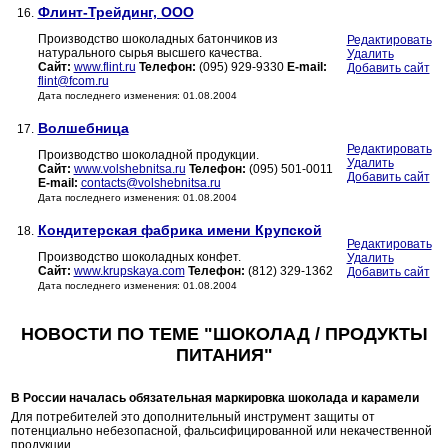
Флинт-Трейдинг, ООО
16.
Производство шоколадных батончиков из
Редактировать
натурального сырья высшего качества.
Удалить
Сайт:
www.flint.ru
Телефон:
(095) 929-9330
E-mail:
Добавить сайт
flint@fcom.ru
Дата последнего изменения: 01.08.2004
Волшебница
17.
Редактировать
Производство шоколадной продукции.
Удалить
Сайт:
www.volshebnitsa.ru
Телефон:
(095) 501-0011
Добавить сайт
E-mail:
contacts@volshebnitsa.ru
Дата последнего изменения: 01.08.2004
Кондитерская фабрика имени Крупской
18.
Редактировать
Производство шоколадных конфет.
Удалить
Сайт:
www.krupskaya.com
Телефон:
(812) 329-1362
Добавить сайт
Дата последнего изменения: 01.08.2004
НОВОСТИ ПО ТЕМЕ "ШОКОЛАД / ПРОДУКТЫ
ПИТАНИЯ"
В России началась обязательная маркировка шоколада и карамели
Для потребителей это дополнительный инструмент защиты от
потенциально небезопасной, фальсифицированной или некачественной
продукции