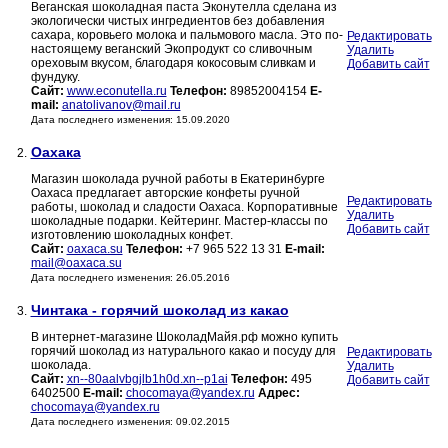
Веганская шоколадная паста Эконутелла сделана из
экологически чистых ингредиентов без добавления
сахара, коровьего молока и пальмового масла. Это по-
Редактировать
настоящему веганский Экопродукт со сливочным
Удалить
ореховым вкусом, благодаря кокосовым сливкам и
Добавить сайт
фундуку.
Сайт:
www.econutella.ru
Телефон:
89852004154
E-
mail:
anatolivanov@mail.ru
Дата последнего изменения: 15.09.2020
Оахака
2.
Магазин шоколада ручной работы в Екатеринбурге
Oaxaca предлагает авторские конфеты ручной
Редактировать
работы, шоколад и сладости Oaxaca. Корпоративные
Удалить
шоколадные подарки. Кейтеринг. Мастер-классы по
Добавить сайт
изготовлению шоколадных конфет.
Сайт:
oaxaca.su
Телефон:
+7 965 522 13 31
E-mail:
mail@oaxaca.su
Дата последнего изменения: 26.05.2016
Чинтака - горячий шоколад из какао
3.
В интернет-магазине ШоколадМайя.рф можно купить
горячий шоколад из натурального какао и посуду для
Редактировать
шоколада.
Удалить
Сайт:
xn--80aalvbgjlb1h0d.xn--p1ai
Телефон:
495
Добавить сайт
6402500
E-mail:
chocomaya@yandex.ru
Адрес:
chocomaya@yandex.ru
Дата последнего изменения: 09.02.2015