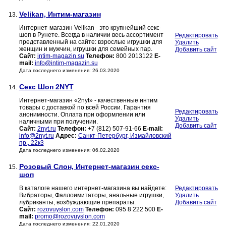
Velikan, Интим-магазин
13.
Интернет-магазин Velikan - это крупнейший секс-
шоп в Рунете. Всегда в наличии весь ассортимент
Редактировать
представленный на сайте: взрослые игрушки для
Удалить
женщин и мужчин, игрушки для семейных пар.
Добавить сайт
Сайт:
intim-magazin.su
Телефон:
800 2013122
E-
mail:
info@intim-magazin.su
Дата последнего изменения: 26.03.2020
Секс Шоп 2NYT
14.
Интернет-магазин «2nyt» - качественные интим
товары с доставкой по всей России. Гарантия
Редактировать
анонимности. Оплата при оформлении или
Удалить
наличными при получении.
Добавить сайт
Сайт:
2nyt.ru
Телефон:
+7 (812) 507-91-66
E-mail:
info@2nyt.ru
Адрес:
Санкт-Петербург, Измайловский
пр., 22к3
Дата последнего изменения: 06.02.2020
Розовый Слон, Интернет-магазин секс-
15.
шоп
В каталоге нашего интернет-магазина вы найдете:
Редактировать
Вибраторы, Фаллоимитаторы, анальные игрушки,
Удалить
лубриканты, возбуждающие препараты.
Добавить сайт
Сайт:
rozovuyslon.com
Телефон:
095 8 222 500
E-
mail:
promo@rozovuyslon.com
Дата последнего изменения: 22.01.2020