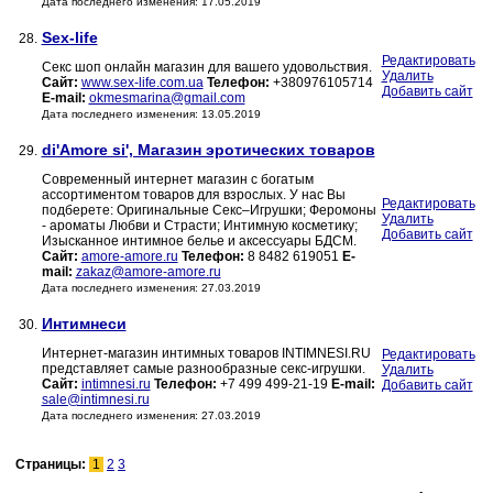
Дата последнего изменения: 17.05.2019
Sex-life
28.
Редактировать
Секс шоп онлайн магазин для вашего удовольствия.
Удалить
Сайт:
www.sex-life.com.ua
Телефон:
+380976105714
Добавить сайт
E-mail:
okmesmarina@gmail.com
Дата последнего изменения: 13.05.2019
di'Amore si', Магазин эротических товаров
29.
Современный интернет магазин с богатым
ассортиментом товаров для взрослых. У нас Вы
Редактировать
подберете: Оригинальные Секс–Игрушки; Феромоны
Удалить
- ароматы Любви и Страсти; Интимную косметику;
Добавить сайт
Изысканное интимное белье и аксессуары БДСМ.
Сайт:
amore-amore.ru
Телефон:
8 8482 619051
E-
mail:
zakaz@amore-amore.ru
Дата последнего изменения: 27.03.2019
Интимнеси
30.
Интернет-магазин интимных товаров INTIMNESI.RU
Редактировать
представляет самые разнообразные секс-игрушки.
Удалить
Сайт:
intimnesi.ru
Телефон:
+7 499 499-21-19
E-mail:
Добавить сайт
sale@intimnesi.ru
Дата последнего изменения: 27.03.2019
Страницы:
1
2
3