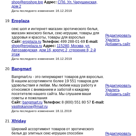
shop@eroshop.top
Адрес:
СПб. Ул. Чарушинская,
дом 2
Дата последнего изменения: 16.12.2019
Eroplaza
19.
секс шоп и интернет-магазин эротического белья,
магазин женского белья, секс-игрушки, товары для
Редактировать
здоровья и красоты, товары для взрослых
Удалить
Сайт:
eroplaza.ru
Телефон:
499 288-01-69
E-mail:
Добавить сайт
shop@eroplaza.ru
Адрес:
115280, Москва, ул.
Автозаводская, дом 16, корпус 2, строение 8, 2-й
этаж
Дата последнего изменения: 16.12.2019
Bangmart
20.
Bangmart.ru - это гипермаркет товаров для взрослых.
В нашем ассортименте более 19 551 товаров для
удовольствия и любви. Мы любим нашу работу и
Редактировать
относимся с вниманием и заботой к каждому
Удалить
посетителю нашего сайта. Мы слушаем ваши
Добавить сайт
советы и пожелания
Сайт:
bangmart.ru
Телефон:
8 (800) 551 80 57
E-mail:
vasiliskanow@mail.ru
Дата последнего изменения: 18.11.2019
Xfriday
21.
Широкий ассортимент товаров от эротического
белья до элитных секс-игрушек способен
Редактировать