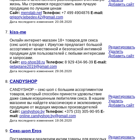
Удалить
жизнь. Мы стремимся предоставить вам лучшую
Добавить сайт
продукцию по лучшим ценам
Сайт:
menstab.net
Телефон:
+7 499 4904876
E-mail:
grigoriy.lebedev.42@gmail.com
Дата последнего изменения: 20.08.2020
kiss-me
7.
Онлайн интернет-магазин 18+ товаров для секса
(секс шоп) в городе г. Иркутске предлагает большой
Редактировать
ассортимент качественной и безопасной интимной
Удалить
продукции для пользователей с любыми интересами
Добавить сайт
и запросами.
Сайт:
ero-shop38.ru
Телефон:
8 929 434-96-39
E-mail:
getaplane2019@gmail.com
Дата последнего изменения: 29.06.2020
CANDYSHOP
8.
CANDYSHOP – секс-шоп с большим ассортиментом
товаров, который способен принести удовольствие
Редактировать
даже самым искушенным любителям секса. В нашем
Удалить
магазине вы найдете классическую и эксклюзивную
Добавить сайт
продукцию от ведущих мировых производителей
Сайт:
candyshop.by
Телефон:
+375 (33) 305-90-95
E-
mail:
online.candyshop.by@gmail.com
Дата последнего изменения: 19.06.2020
Секс-шоп Eros
9.
Редактировать
Поставляем и реализуем интим товары для взрослых