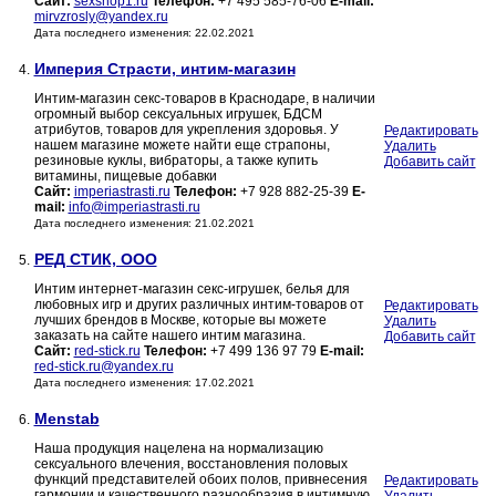
Сайт:
sexshop1.ru
Телефон:
+7 495 585-76-06
E-mail:
mirvzrosly@yandex.ru
Дата последнего изменения: 22.02.2021
Империя Страсти, интим-магазин
4.
Интим-магазин секс-товаров в Краснодаре, в наличии
огромный выбор сексуальных игрушек, БДСМ
атрибутов, товаров для укрепления здоровья. У
Редактировать
нашем магазине можете найти еще страпоны,
Удалить
резиновые куклы, вибраторы, а также купить
Добавить сайт
витамины, пищевые добавки
Сайт:
imperiastrasti.ru
Телефон:
+7 928 882-25-39
E-
mail:
info@imperiastrasti.ru
Дата последнего изменения: 21.02.2021
РЕД СТИК, ООО
5.
Интим интернет-магазин секс-игрушек, белья для
любовных игр и других различных интим-товаров от
Редактировать
лучших брендов в Москве, которые вы можете
Удалить
заказать на сайте нашего интим магазина.
Добавить сайт
Сайт:
red-stick.ru
Телефон:
+7 499 136 97 79
E-mail:
red-stick.ru@yandex.ru
Дата последнего изменения: 17.02.2021
Menstab
6.
Наша продукция нацелена на нормализацию
сексуального влечения, восстановления половых
функций представителей обоих полов, привнесения
Редактировать
гармонии и качественного разнообразия в интимную