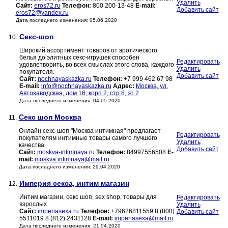
Удалить
Сайт:
eros72.ru
Телефон:
800 200-13-48
E-mail:
Добавить сайт
eros72@yandex.ru
Дата последнего изменения: 05.06.2020
Секс-шоп
10.
Широкий ассортимент товаров от эротического
белья до элитных секс-игрушек способен
Редактировать
удовлетворить, во всех смыслах этого слова, каждого
Удалить
покупателя.
Добавить сайт
Сайт:
nochnayaskazka.ru
Телефон:
+7 999 462 67 98
E-mail:
info@nochnayaskazka.ru
Адрес:
Москва, ул.
Автозаводская, дом 16, корп 2, стр 8, эт 2
Дата последнего изменения: 04.05.2020
Секс шоп Москва
11.
Онлайн секс-шоп "Москва интимная" предлагает
Редактировать
покупателям интимные товары самого лучшего
Удалить
качества
Добавить сайт
Сайт:
moskva-intimnaya.ru
Телефон:
84997556508
E-
mail:
moskva.intimnaya@mail.ru
Дата последнего изменения: 29.04.2020
Империя секса, интим магазин
12.
Интим магазин, секс шоп, sex shop, товары для
Редактировать
взрослых
Удалить
Сайт:
imperiasexa.ru
Телефон:
+79626811559 8 (800)
Добавить сайт
5511019 8 (812) 2431128
E-mail:
imperiasexa@mail.ru
Дата последнего изменения: 21.04.2020