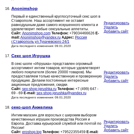
Anonimshop
16.
Первый и единственный круглосуточный секс шоп в
Ставрополе. Наш ассортимент не оставит
Редактировать
равнодушным даже самого искушенного клиента и
Удалить
удовлетворит любые сексуальные аппетиты.
Добавить сайт
Сайт:
Anonimshop.com
Телефон:
+79034466626
E-
mail:
Anonimshop@yandex.ru
Адрес:
Россия
г.Ставрополь ул.Тухачевского 24/1
Дата последнего изменения: 09.01.2020
Секс шоп Игрушка
17.
В секс-шопе «Игрушка» представлен огромный
ассортимент интим товаров, которые удовлетворят
любого покупателя (более 20000 товаров). Мы
Редактировать
предоставляем только качественную и проверенную
Удалить
продукцию. Делаем постоянные интересные
Добавить сайт
акционные предложения, скидки.
Сайт:
sex-shop-igrushka.ru
Телефон:
+7 (499) 647 -
69 - 69
E-mail:
sex-shop-igrushka@yandex.ru
Дата последнего изменения: 09.01.2020
секс-шоп Анжелика
18.
Интим магазин для взрослых с широким выбором
качественных игрушек производства Россия и
Редактировать
Европа. Доставка курьерской службой или почтой по
Удалить
России!
Добавить сайт
Сайт:
eroshop.top
Телефон:
+79522355459
E-mail: