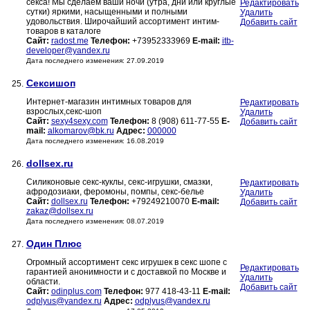
секса! Мы сделаем ваши ночи (утра, дни или круглые
Редактировать
сутки) яркими, насыщенными и полными
Удалить
удовольствия. Широчайший ассортимент интим-
Добавить сайт
товаров в каталоге
Сайт:
radost.me
Телефон:
+73952333969
E-mail:
itb-
developer@yandex.ru
Дата последнего изменения: 27.09.2019
Сексишоп
25.
Интернет-магазин интимных товаров для
Редактировать
взрослых,секс-шоп
Удалить
Сайт:
sexy4sexy.com
Телефон:
8 (908) 611-77-55
E-
Добавить сайт
mail:
alkomarov@bk.ru
Адрес:
000000
Дата последнего изменения: 16.08.2019
dollsex.ru
26.
Силиконовые секс-куклы, секс-игрушки, смазки,
Редактировать
афродозиаки, феромоны, помпы, секс-белье
Удалить
Сайт:
dollsex.ru
Телефон:
+79249210070
E-mail:
Добавить сайт
zakaz@dollsex.ru
Дата последнего изменения: 08.07.2019
Один Плюс
27.
Огромный ассортимент секс игрушек в секс шопе с
Редактировать
гарантией анонимности и с доставкой по Москве и
Удалить
области.
Добавить сайт
Сайт:
odinplus.com
Телефон:
977 418-43-11
E-mail:
odplyus@yandex.ru
Адрес:
odplyus@yandex.ru