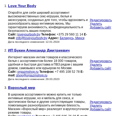
Love Your Body
1.
Откройте для себя широкий ассортимент
высококачественных секс-игрушек, белья и
аксессуаров, созданных для того, чтобы вдохновить и
Редактировать
разнообразить вашу интимную жизнь. Мы
Удалить
гарантируем анонимность, конфиденциальность и
Добавить сайт
безопасность ваших покупок.
Сайт:
loveyourbody.by
Телефон:
+375 29 560 11 14
E-
mail:
info@loveyourbody.by
Адрес:
Беларусь, Минск
Дата последнего изменения: 12.01.2024
ИП Букин Александр Дмитриевич
2.
Интернет-магазин интим товаров и классического
белья с ассортиментом более 18 000 товаров,
Редактировать
удобная и быстрая доставка в ПВЗ рядом с вашим
Удалить
домом, самовывоз или курьером по Москве.
Добавить сайт
Сайт:
orgazmshop.ru
Телефон:
+7 495 108 52 78
E-
mail:
shop@orgazmshop.ru
Дата последнего изменения: 29.03.2023
Взрослый мир
3.
В широком ассортименте можно купить не только
интимные игрушки, но и мебель для секса, и
эротическое белье и другие сопутствующие товары,
Редактировать
помогающие разнообразить интимную близость.
Удалить
Магазин «Взрослый мир» реализует в круглосуточном
Добавить сайт
режиме товары.