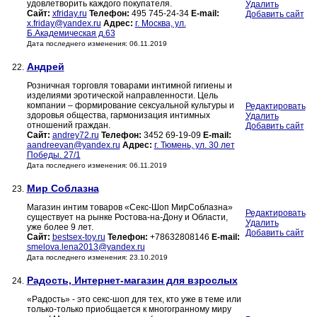
удовлетворить каждого покупателя.
Удалить
Сайт:
xfriday.ru
Телефон:
495 745-24-34
E-mail:
Добавить сайт
x.friday@yandex.ru
Адрес:
г. Москва, ул.
Б.Академическая д.63
Дата последнего изменения: 06.11.2019
Андрей
22.
Розничная торговля товарами интимной гигиены и
изделиями эротической направленности. Цель
компании – формирование сексуальной культуры и
Редактировать
здоровья общества, гармонизация интимных
Удалить
отношений граждан.
Добавить сайт
Сайт:
andrey72.ru
Телефон:
3452 69-19-09
E-mail:
aandreevan@yandex.ru
Адрес:
г. Тюмень, ул. 30 лет
Победы. 27/1
Дата последнего изменения: 06.11.2019
Мир Соблазна
23.
Магазин интим товаров «Секс-Шоп МирСоблазна»
Редактировать
существует на рынке Ростова-на-Дону и Области,
Удалить
уже более 9 лет.
Добавить сайт
Сайт:
bestsex-toy.ru
Телефон:
+78632808146
E-mail:
smelova.lena2013@yandex.ru
Дата последнего изменения: 23.10.2019
Радость, Интернет-магазин для взрослых
24.
«Радость» - это секс-шоп для тех, кто уже в теме или
только-только приобщается к многогранному миру