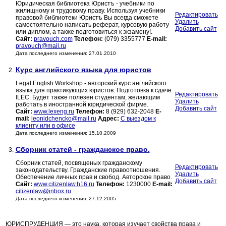
Юридическая библиотека Юристъ - учебники по
жилищному и трудовому праву. Используя учебники
Редактировать
правовой библиотеки Юристъ Вы всегда сможете
Удалить
самостоятельно написать реферат, курсовую работу
Добавить сайт
или диплом, а также подготовиться к экзамену!.
Сайт:
pravouch.com
Телефон:
(079) 3355777
E-mail:
pravouch@mail.ru
Дата последнего изменения: 27.01.2010
Курс английского языка для юристов
2.
Legal English Workshop - авторский курс английского
языка для практикующих юристов. Подготовка к сдаче
Редактировать
ILEC. Будет также полезен студентам, желающим
Удалить
работать в иностранной юридической фирме.
Добавить сайт
Сайт:
www.lexeng.ru
Телефон:
8 (929) 632-2048
E-
mail:
leonidchencko@mail.ru
Адрес:
C выездом к
клиенту или в офисе
Дата последнего изменения: 15.10.2009
Сборник статей - гражданское право.
3.
Сборник статей, посвященых гражданскому
Редактировать
законодательству. Гражданские правоотношения.
Удалить
Обеспечение личных прав и свобод. Авторское право.
Добавить сайт
Сайт:
www.citizenlaw.h16.ru
Телефон:
1230000
E-mail:
citizenlaw@inbox.ru
Дата последнего изменения: 27.12.2005
ЮРИСПРУДЕНЦИЯ — это наука, которая изучает свойства права и