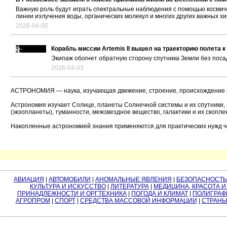
Важную роль будут играть спектральные наблюдения с помощью космич
линии излучения воды, органических молекул и многих других важных х
2026-04-05
Корабль миссии Artemis II вышел на траекторию полета к
Экипаж обогнет обратную сторону спутника Земли без поса
2026-04-03
АСТРОНОМИЯ — наука, изучающая движение, строение, происхождение и 
Астрономия изучает Солнце, планеты Солнечной системы и их спутники,
(экзопланеты), туманности, межзвездное вещество, галактики и их скопле
Накопленные астрономией знания применяются для практических нужд ч
АВИАЦИЯ
|
АВТОМОБИЛИ
|
АНОМАЛЬНЫЕ ЯВЛЕНИЯ
|
БЕЗОПАСНОСТЬ
КУЛЬТУРА И ИСКУССТВО
|
ЛИТЕРАТУРА
|
МЕДИЦИНА, КРАСОТА И
ПРИНАДЛЕЖНОСТИ И ОРГТЕХНИКА
|
ПОГОДА И КЛИМАТ
|
ПОЛИГРАФ
АГРОПРОМ
|
СПОРТ
|
СРЕДСТВА МАССОВОЙ ИНФОРМАЦИИ
|
СТРАНЫ