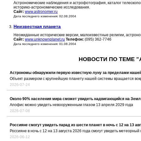
Астрономические наблюдения и астрофотография, каталог телескопов
историко-астрономические исследования.
Сайт:
www.astronomer.ru
Дата последнего изменения: 02.08.2004
Неизвестная планета
3.
Неожиданные исторические версии, малоизвестные религии, астроно
Сайт:
www.unknownplanet.ru
Телефон:
(095) 362-7746
Дата последнего изменения: 01.08.2004
НОВОСТИ ПО ТЕМЕ "
Астрономы обнаружили первую известную луну за пределами наше
Объект размером с крупнейшую планету нашей системы вращается вокру
2026-07-24
Около 90% населения мира сможет увидеть надвигающийся на Зем
Апофис можно увидеть невооруженным глазом 13 апреля 2029 года
2026-07-08
Россияне смогут увидеть парад из шести планет в ночь с 12 на 13 ав
Россияне в ночь с 12 на 13 августа 2026 года смогут увидеть метеорны
2026-06-12