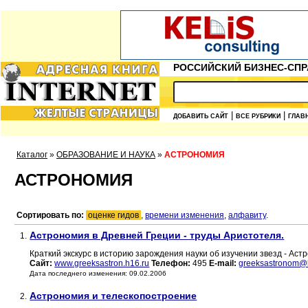
РОССИЙСКИЙ БИЗНЕС-СПР
|
|
ДОБАВИТЬ САЙТ
ВСЕ РУБРИКИ
ГЛАВ
Каталог
»
ОБРАЗОВАНИЕ И НАУКА
»
АСТРОНОМИЯ
АСТРОНОМИЯ
Сортировать по:
оценке гидов
,
времени изменения
,
алфавиту
.
Астрономия в Древней Греции - труды Аристотеля.
1.
Краткий экскурс в историю зарождения науки об изучении звезд - Ас
Сайт:
www.greeksastron.h16.ru
Телефон:
495
E-mail:
greeksastronom@li
Дата последнего изменения: 09.02.2006
Астрономия и телескопостроение
2.