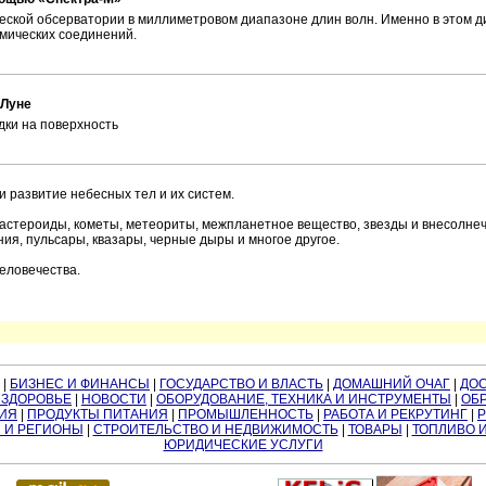
еской обсерватории в миллиметровом диапазоне длин волн. Именно в этом 
имических соединений.
 Луне
дки на поверхность
развитие небесных тел и их систем.
 астероиды, кометы, метеориты, межпланетное вещество, звезды и внесолн
ния, пульсары, квазары, черные дыры и многое другое.
еловечества.
|
БИЗНЕС И ФИНАНСЫ
|
ГОСУДАРСТВО И ВЛАСТЬ
|
ДОМАШНИЙ ОЧАГ
|
ДО
 ЗДОРОВЬЕ
|
НОВОСТИ
|
ОБОРУДОВАНИЕ, ТЕХНИКА И ИНСТРУМЕНТЫ
|
ОБР
ИЯ
|
ПРОДУКТЫ ПИТАНИЯ
|
ПРОМЫШЛЕННОСТЬ
|
РАБОТА И РЕКРУТИНГ
|
 И РЕГИОНЫ
|
СТРОИТЕЛЬСТВО И НЕДВИЖИМОСТЬ
|
ТОВАРЫ
|
ТОПЛИВО 
ЮРИДИЧЕСКИЕ УСЛУГИ