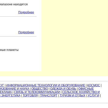
диапазоне находятся
Подробнее
Подробнее
ечные планеты
СУГ
|
ИНФОРМАЦИОННЫЕ ТЕХНОЛОГИИ И ОБОРУДОВАНИЕ
|
КОСМОС
|
АЗОВАНИЕ И НАУКА
|
ОБЩЕСТВО
|
ОДЕЖДА И ОБУВЬ
|
ОФИСНЫЕ
РЕКЛАМА
|
СВЯЗЬ И ТЕЛЕКОММУНИКАЦИИ
|
СЕЛЬСКОЕ ХОЗЯЙСТВО И
И ЭНЕРГЕТИКА
|
ТОРГОВЛЯ
|
ТРАНСПОРТ
|
ТУРИЗМ И ОТДЫХ
|
УСЛУГИ
|