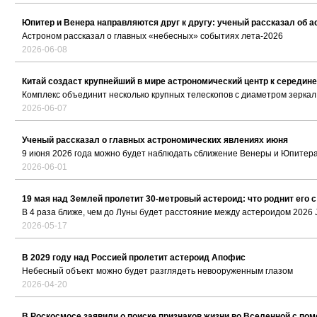
Юпитер и Венера направляются друг к другу: ученый рассказал об 
Астроном рассказал о главных «небесных» событиях лета-2026
2026-06-08
Китай создаст крупнейший в мире астрономический центр к середине
Комплекс объединит несколько крупных телескопов с диаметром зеркал о
2026-06-07
Ученый рассказал о главных астрономических явлениях июня
9 июня 2026 года можно будет наблюдать сближение Венеры и Юпитера
2026-06-01
19 мая над Землей пролетит 30-метровый астероид: что роднит его
В 4 раза ближе, чем до Луны будет расстояние между астероидом 2026 
2026-05-17
В 2029 году над Россией пролетит астероид Апофис
Небесный объект можно будет разглядеть невооруженным глазом
2026-04-20
В Роскосмосе заявили о поиске признаков жизни во Вселенной с по