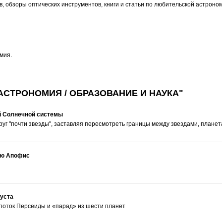
, обзоры оптических инструментов, книги и статьи по любительской астроно
мия.
АСТРОНОМИЯ / ОБРАЗОВАНИЕ И НАУКА"
й Солнечной системы
г "почти звезды", заставляя пересмотреть границы между звездами, планет
лю Апофис
густа
й поток Персеиды и «парад» из шести планет