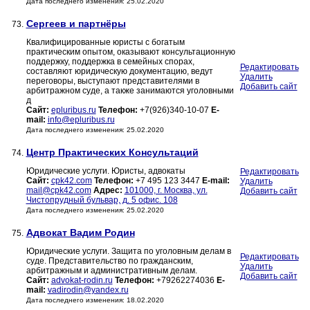
Дата последнего изменения: 25.02.2020
Сергеев и партнёры
73.
Квалифицированные юристы с богатым
практическим опытом, оказывают консультационную
поддержку, поддержка в семейных спорах,
Редактировать
составляют юридическую документацию, ведут
Удалить
переговоры, выступают представителями в
Добавить сайт
арбитражном суде, а также занимаются уголовными
д
Сайт:
epluribus.ru
Телефон:
+7(926)340-10-07
E-
mail:
info@epluribus.ru
Дата последнего изменения: 25.02.2020
Центр Практических Консультаций
74.
Юридические услуги. Юристы, адвокаты
Редактировать
Сайт:
cpk42.com
Телефон:
+7 495 123 3447
E-mail:
Удалить
mail@cpk42.com
Адрес:
101000, г. Москва, ул.
Добавить сайт
Чистопрудный бульвар, д. 5 офис. 108
Дата последнего изменения: 25.02.2020
Адвокат Вадим Родин
75.
Юридические услуги. Защита по уголовным делам в
Редактировать
суде. Представительство по гражданским,
Удалить
арбитражным и административным делам.
Добавить сайт
Сайт:
advokat-rodin.ru
Телефон:
+79262274036
E-
mail:
vadirodin@yandex.ru
Дата последнего изменения: 18.02.2020