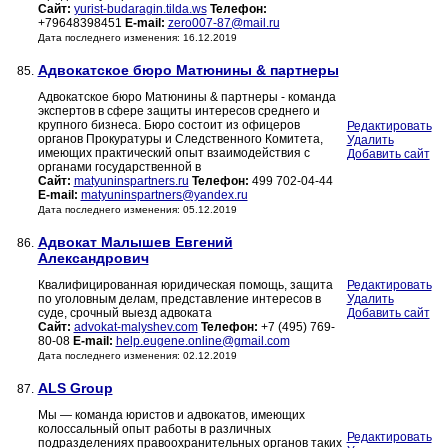
Сайт:
yurist-budaragin.tilda.ws
Телефон:
+79648398451
E-mail:
zero007-87@mail.ru
Дата последнего изменения: 16.12.2019
Адвокатское бюро Матюнины & партнеры
85.
Адвокатское бюро Матюнины & партнеры - команда
экспертов в сфере защиты интересов среднего и
крупного бизнеса. Бюро состоит из офицеров
Редактировать
органов Прокуратуры и Следственного Комитета,
Удалить
имеющих практический опыт взаимодействия с
Добавить сайт
органами государственной в
Сайт:
matyuninspartners.ru
Телефон:
499 702-04-44
E-mail:
matyuninspartners@yandex.ru
Дата последнего изменения: 05.12.2019
Адвокат Малышев Евгений
86.
Александрович
Квалифицированная юридическая помощь, защита
Редактировать
по уголовным делам, представление интересов в
Удалить
суде, срочный выезд адвоката
Добавить сайт
Сайт:
advokat-malyshev.com
Телефон:
+7 (495) 769-
80-08
E-mail:
help.eugene.online@gmail.com
Дата последнего изменения: 02.12.2019
ALS Group
87.
Мы — команда юристов и адвокатов, имеющих
колоссальный опыт работы в различных
Редактировать
подразделениях правоохранительных органов таких