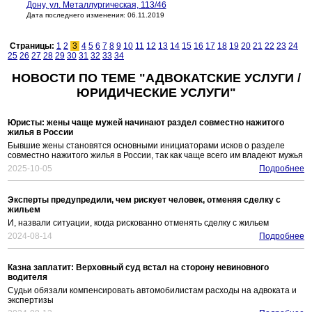
Дону, ул. Металлургическая, 113/46
Дата последнего изменения: 06.11.2019
Страницы:
1
2
3
4
5
6
7
8
9
10
11
12
13
14
15
16
17
18
19
20
21
22
23
24
25
26
27
28
29
30
31
32
33
34
НОВОСТИ ПО ТЕМЕ "АДВОКАТСКИЕ УСЛУГИ /
ЮРИДИЧЕСКИЕ УСЛУГИ"
Юристы: жены чаще мужей начинают раздел совместно нажитого
жилья в России
Бывшие жены становятся основными инициаторами исков о разделе
совместно нажитого жилья в России, так как чаще всего им владеют мужья
2025-10-05
Подробнее
Эксперты предупредили, чем рискует человек, отменяя сделку с
жильем
И, назвали ситуации, когда рискованно отменять сделку с жильем
2024-08-14
Подробнее
Казна заплатит: Верховный суд встал на сторону невиновного
водителя
Судьи обязали компенсировать автомобилистам расходы на адвоката и
экспертизы