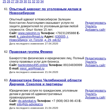
25
26
27
28
29
30
31
32
33
34
Опытный адвокат по уголовным делам в
61.
Новосибирске
Опытный адвокат в Новосибирске Залешин
Константин Анатольевич оказывает услуги по
Редактировать
защите доверителей по уголовным делам любой
Удалить
сложности. Опыт более 15 лет.
Добавить сайт
Сайт:
www.zaleshin.ru
Телефон:
+79231285888
E-
mail:
k_zaleshin@mail.ru
Адрес:
630005, г.
Новосибирск, ул. Гоголя, д. 29, оф.62
Дата последнего изменения: 27.04.2020
Правовая группа Феникс
62.
Банкротство физических и юридических лиц. Полный
Редактировать
спектр правовых услуг для бизнеса.
Удалить
Сайт:
bankrotstvo495.online
Телефон:
89104836999
Добавить сайт
E-mail:
mirol_ant@mail.ru
Дата последнего изменения: 21.04.2020
Адвокатское бюро Челябинской области
63.
Дарчиев, Соколов и партнеры
Юридические услуги по гражданским, уголовным
Редактировать
делам и делам об административных
Удалить
правонарушениях
Добавить сайт
Сайт:
ds-advokat.ru
Телефон:
+7 (908) 063-96-43
E-
mail:
info@ds-advokat.ru
Дата последнего изменения: 21.04.2020