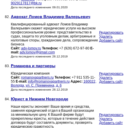
9029117817@bk.ru
Дата последнего изменения: 09.01.2020
Адвокат Ломов Владимир Валерьевич
82.
Квалифицированный адвокат Ломов Владимир
Валерьевич окажет юридические услуги на высоком
профессиональном уровне: представительство в
Редактировать
судах, защита по уголовным делам, арбитражные и
Удалить
налоговые споры, гражданские дела, сопровождение
Добавить сайт
бизнеса
Сайт:
adv-lomov.ru
Телефон:
+7 (926) 672-97-80
E-
mail:
adv.lomov@gmail.com
Дата последнего изменения: 26.12.2019
Романова и партнеры
83.
Юридическая компания
Редактировать
Сайт:
romanovapartners.ru
Телефон:
+7 911 535-11-
Удалить
55
E-mail:
info@romanovapartners.ru
Адрес:
160022,
Добавить сайт
Вологда, ул. С. Преминина, д. 6
Дата последнего изменения: 26.12.2019
Юрист в Нижнем Новгороде
84.
Наши юристы экономят Ваше время и средства,
заменяя юридический отдел в Вашей организации
за минимальную цену. К Вашей фирме будут
Редактировать
прикреплены юристы, которые в течение действия
Удалить
договора будут составлять документы, проверять
Добавить сайт
юридическую грамотность