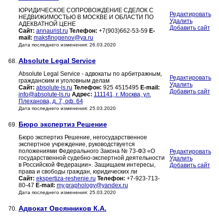
ЮРИДИЧЕСКОЕ СОПРОВОЖДЕНИЕ СДЕЛОК С
Редактировать
НЕДВИЖИМОСТЬЮ В МОСКВЕ И ОБЛАСТИ ПО
Удалить
АДЕКВАТНОЙ ЦЕНЕ
Добавить сайт
Сайт:
annaurist.ru
Телефон:
+7(903)662-53-59
E-
mail:
maksfinogenov@ya.ru
Дата последнего изменения: 26.03.2020
Absolute Legal Service
68.
Absolute Legal Service - адвокаты по арбитражным,
Редактировать
гражданским и уголовным делам
Удалить
Сайт:
absolute-ls.ru
Телефон:
925 4515495
E-mail:
Добавить сайт
info@absolute-ls.ru
Адрес:
111141, г. Москва, ул.
Плеханова, д. 7, оф. 64
Дата последнего изменения: 25.03.2020
Бюро экспертиз Решение
69.
Бюро экспертиз Решение, негосударственное
экспертное учреждение, руководствуется
положениями Федерального Закона № 73-ФЗ «О
Редактировать
государственной судебно-экспертной деятельности
Удалить
в Российской Федерации». Защищаем интересы,
Добавить сайт
права и свободы граждан, юридических ли
Сайт:
ekspertiza-reshenie.ru
Телефон:
+7-923-713-
80-47
E-mail:
my.graphology@yandex.ru
Дата последнего изменения: 25.03.2020
Адвокат Овсянников К.А.
70.