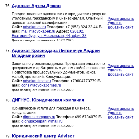
Адвокат Артем Дюков
76.
Предоставление адвокатских и юридических услуг по
уголовным, гражданским и бизнес-делам. Опытный
Редактировать
адвокат высокой квалификации.
Удалить
Сайт:
advokat-ek.ru
Телефон:
+7 (953) 824 33 44
E-
Добавить сайт
mail:
mail@advokat-ek.ru
Адрес:
620102,
Екатеринбург, ул. Московская, 44, офис 38
Дата последнего изменения: 10.02.2020
Адвокат Краснодара Литвинчук Андрей
77.
Владимирович
Защита по уголовным делам. Представительство по
Редактировать
гржданским и арбитражным делам любой сложности.
Удалить
Подготовка процессуальных документов, исков,
Добавить сайт
жалоб, претензий. Консультации.
Сайт:
advokat-times.ru
Телефон:
+79604773779
E-
mail:
cons@advokat-times.ru
Дата последнего изменения: 03.02.2020
ДИГНУС, Юридическая компания
78.
Юридические услуги для граждан и бизнеса,
Редактировать
консультации
Удалить
Сайт:
dignus-company.ru
Телефон:
499 6734079
E-
Добавить сайт
mail:
dignuskompani@mail.ru
Дата последнего изменения: 03.02.2020
Юридический центр Advisor
79.