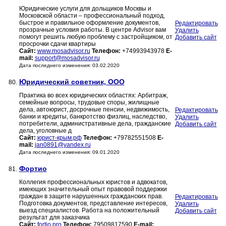
Юридические услуги для дольщиков Москвы и
Московской области – профессиональный подход,
быстрое и правильное оформление документов,
Редактировать
прозрачные условия работы. В центре Advisor вам
Удалить
помогут решить любую проблему с застройщиком, от
Добавить сайт
просрочки сдачи квартиры
Сайт:
www.mosadvisor.ru
Телефон:
+74993943978
E-
mail:
support@mosadvisor.ru
Дата последнего изменения: 03.02.2020
Юридический советник, ООО
80.
Практика во всех юридических областях: Арбитраж,
семейные вопросы, трудовые споры, жилищные
дела, автоюрист, досрочные пенсии, недвижимость,
Редактировать
банки и кредиты, банкротство физлиц, наследство,
Удалить
потребители, административные дела, гражданские
Добавить сайт
дела, уголовные д
Сайт:
юрист-крым.рф
Телефон:
+79782551508
E-
mail:
jan0891@yandex.ru
Дата последнего изменения: 09.01.2020
Фортио
81.
Коллегия профессиональных юристов и адвокатов,
имеющих значительный опыт правовой поддержки
граждан в защите нарушенных гражданских прав.
Редактировать
Подготовка документов, представление интересов,
Удалить
выезд специалистов. Работа на положительный
Добавить сайт
результат для заказчика
Сайт:
fortio.pro
Телефон:
79509817590
E-mail: