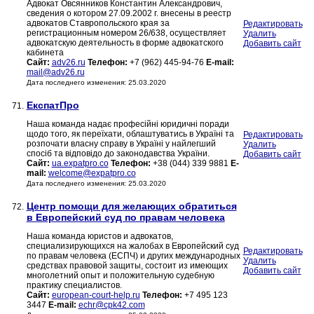
Адвокат Овсянников Константин Александрович,
сведения о котором 27.09.2002 г. внесены в реестр
адвокатов Ставропольского края за
Редактировать
регистрационным номером 26/638, осуществляет
Удалить
адвокатскую деятельность в форме адвокатского
Добавить сайт
кабинета
Сайт:
adv26.ru
Телефон:
+7 (962) 445-94-76
E-mail:
mail@adv26.ru
Дата последнего изменения: 25.03.2020
ЕкспатПро
71.
Наша команда надає професійні юридичні поради
щодо того, як переїхати, облаштуватись в Україні та
Редактировать
розпочати власну справу в Україні у найлегший
Удалить
спосіб та відповідо до законодавства України.
Добавить сайт
Сайт:
ua.expatpro.co
Телефон:
+38 (044) 339 9881
E-
mail:
welcome@expatpro.co
Дата последнего изменения: 25.03.2020
Центр помощи для желающих обратиться
72.
в Европейский суд по правам человека
Наша команда юристов и адвокатов,
специализирующихся на жалобах в Европейский суд
Редактировать
по правам человека (ЕСПЧ) и других международных
Удалить
средствах правовой защиты, состоит из имеющих
Добавить сайт
многолетний опыт и положительную судебную
практику специалистов.
Сайт:
european-court-help.ru
Телефон:
+7 495 123
3447
E-mail:
echr@cpk42.com