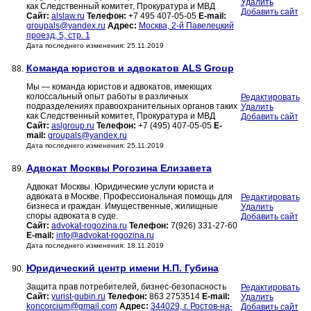
Удалить
как Следственный комитет, Прокуратура и МВД
Добавить сайт
Сайт:
alslaw.ru
Телефон:
+7 495 407-05-05
E-mail:
groupals@yandex.ru
Адрес:
Москва, 2-й Павелецкий
проезд, 5, стр. 1
Дата последнего изменения: 25.11.2019
Команда юристов и адвокатов ALS Group
88.
Мы — команда юристов и адвокатов, имеющих
колоссальный опыт работы в различных
Редактировать
подразделениях правоохранительных органов таких
Удалить
как Следственный комитет, Прокуратура и МВД
Добавить сайт
Сайт:
aslgroup.ru
Телефон:
+7 (495) 407-05-05
E-
mail:
groupals@yandex.ru
Дата последнего изменения: 25.11.2019
Адвокат Москвы Рогозина Елизавета
89.
Адвокат Москвы. Юридические услуги юриста и
адвоката в Москве. Профессиональная помощь для
Редактировать
бизнеса и граждан. Имущественные, жилищные
Удалить
споры адвоката в суде.
Добавить сайт
Сайт:
advokat-rogozina.ru
Телефон:
7(926) 331-27-60
E-mail:
info@advokat-rogozina.ru
Дата последнего изменения: 18.11.2019
Юридический центр имени Н.П. Губина
90.
Защита прав потребителей, бизнес-безопасность
Редактировать
Сайт:
yurist-gubin.ru
Телефон:
863 2753514
E-mail:
Удалить
koncorcium@gmail.com
Адрес:
344029, г. Ростов-на-
Добавить сайт