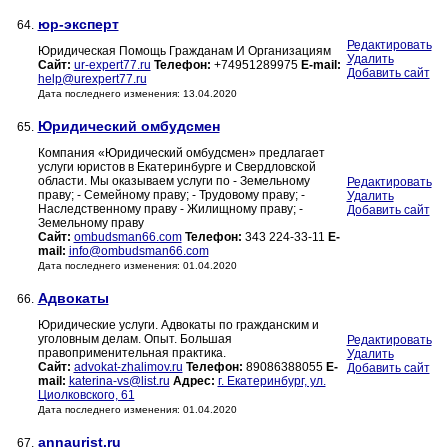
юр-эксперт
64.
Редактировать
Юридическая Помощь Гражданам И Организациям
Удалить
Сайт:
ur-expert77.ru
Телефон:
+74951289975
E-mail:
Добавить сайт
help@urexpert77.ru
Дата последнего изменения: 13.04.2020
Юридический омбудсмен
65.
Компания «Юридический омбудсмен» предлагает
услуги юристов в Екатеринбурге и Свердловской
области. Мы оказываем услуги по - Земельному
Редактировать
праву; - Семейному праву; - Трудовому праву; -
Удалить
Наследственному праву - Жилищному праву; -
Добавить сайт
Земельному праву
Сайт:
ombudsman66.com
Телефон:
343 224-33-11
E-
mail:
info@ombudsman66.com
Дата последнего изменения: 01.04.2020
Адвокаты
66.
Юридические услуги. Адвокаты по гражданским и
уголовным делам. Опыт. Большая
Редактировать
правоприменительная практика.
Удалить
Сайт:
advokat-zhalimov.ru
Телефон:
89086388055
E-
Добавить сайт
mail:
katerina-vs@list.ru
Адрес:
г. Екатеринбург, ул.
Циолковского, 61
Дата последнего изменения: 01.04.2020
annaurist.ru
67.